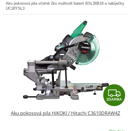
Aku pokosová pila včetně 2ks multivolt baterií BSL36B18 a nabíječky
UC18YSL3
Z
ZDARMA
D
Aku pokosová pila HiKOKI / Hitachi C3610DRAW4Z
A
R