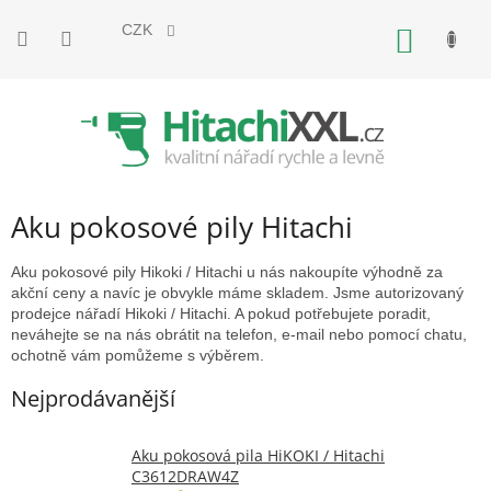
Přejít
na
CZK
NÁKUP
obsah
KOŠÍK
Aku pokosové pily Hitachi
Aku pokosové pily Hikoki / Hitachi u nás nakoupíte výhodně za
akční ceny a navíc je obvykle máme skladem. Jsme autorizovaný
prodejce nářadí Hikoki / Hitachi. A pokud potřebujete poradit,
neváhejte se na nás obrátit na telefon, e-mail nebo pomocí chatu,
ochotně vám pomůžeme s výběrem.
Nejprodávanější
Aku pokosová pila HiKOKI / Hitachi
C3612DRAW4Z