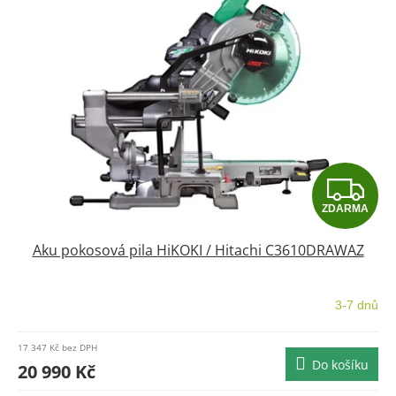
Z
ZDARMA
D
Aku pokosová pila HiKOKI / Hitachi C3610DRAWAZ
A
R
3-7 dnů
M
17 347 Kč bez DPH
Do košíku
A
20 990 Kč