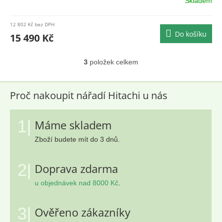
Skladem
M
12 802 Kč bez DPH
Do košíku
A
15 490 Kč
3
položek celkem
O
v
l
á
Proč nakoupit nářadí Hitachi u nás
d
a
c
1|
Máme skladem
í
Zboží budete mít do 3 dnů.
p
r
v
2|
Doprava zdarma
k
y
u objednávek nad 8000 Kč
.
v
ý
p
3|
Ověřeno zákazníky
i