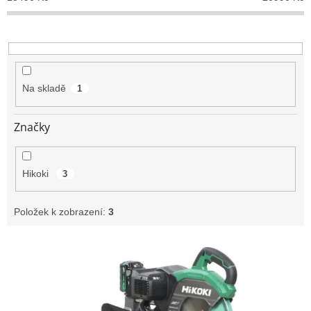
r
o
d
u
k
t
Na skladě
1
ů
Značky
Hikoki
3
Položek k zobrazení:
3
V
ý
p
i
s