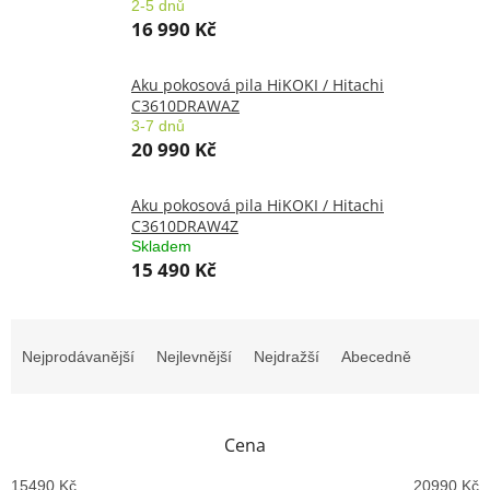
2-5 dnů
16 990 Kč
Aku pokosová pila HiKOKI / Hitachi
C3610DRAWAZ
3-7 dnů
20 990 Kč
Aku pokosová pila HiKOKI / Hitachi
C3610DRAW4Z
Skladem
15 490 Kč
Ř
a
Nejprodávanější
Nejlevnější
Nejdražší
Abecedně
z
e
n
Cena
í
p
15490
Kč
20990
Kč