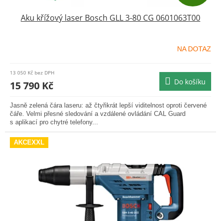
D
Aku křížový laser Bosch GLL 3-80 CG 0601063T00
A
R
NA DOTAZ
M
13 050 Kč bez DPH
Do košíku
A
15 790 Kč
Jasně zelená čára laseru: až čtyřikrát lepší viditelnost oproti červené
čáře. Velmi přesné sledování a vzdálené ovládání CAL Guard
s aplikací pro chytré telefony...
AKCEXXL