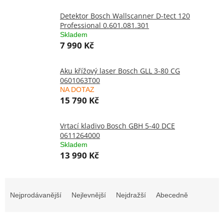
Detektor Bosch Wallscanner D-tect 120
Professional 0.601.081.301
Skladem
7 990 Kč
Aku křížový laser Bosch GLL 3-80 CG
0601063T00
NA DOTAZ
15 790 Kč
Vrtací kladivo Bosch GBH 5-40 DCE
0611264000
Skladem
13 990 Kč
Ř
a
Nejprodávanější
Nejlevnější
Nejdražší
Abecedně
z
e