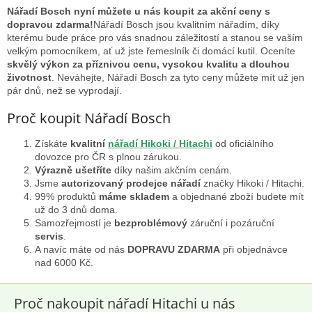
l
Nářadí Bosch nyní můžete u nás koupit za akční ceny s
á
dopravou zdarma!
Nářadí Bosch jsou kvalitním nářadím, díky
d
kterému bude práce pro vás snadnou záležitostí a stanou se vaším
a
velkým pomocníkem, ať už jste řemeslník či domácí kutil. Oceníte
c
skvělý výkon za příznivou cenu, vysokou kvalitu a dlouhou
í
životnost
. Neváhejte, Nářadí Bosch za tyto ceny můžete mít už jen
p
pár dnů, než se vyprodají.
r
v
Proč koupit Nářadí Bosch
k
y
Získáte
kvalitní
nářadí Hikoki / Hitachi
od oficiálního
v
dovozce pro ČR s plnou zárukou.
ý
Výrazně ušetříte
díky našim akčním cenám.
p
Jsme
autorizovaný prodejce nářadí
značky Hikoki / Hitachi.
i
99% produktů
máme skladem
a objednané zboží budete mít
s
už do 3 dnů doma.
u
Samozřejmostí je
bezproblémový
záruční i pozáruční
servis
.
A navíc máte od nás
DOPRAVU ZDARMA
při objednávce
nad 6000 Kč.
Proč nakoupit nářadí Hitachi u nás