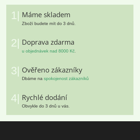
1|
Máme skladem
Zboží budete mít do 3 dnů.
2|
Doprava zdarma
u objednávek nad 8000 Kč
.
3|
Ověřeno zákazníky
Dbáme na
spokojenost zákazníků
4|
Rychlé dodání
Obvykle do 3 dnů u vás.
Z
á
p