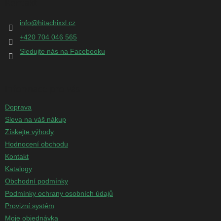
Kontakt
a
t
info
@
hitachixxl.cz
í
+420 704 046 565
Sledujte nás na Facebooku
Informace pro vás
Doprava
Sleva na váš nákup
Získejte výhody
Hodnocení obchodu
Kontakt
Katalogy
Obchodní podmínky
Podmínky ochrany osobních údajů
Provizní systém
Moje objednávka