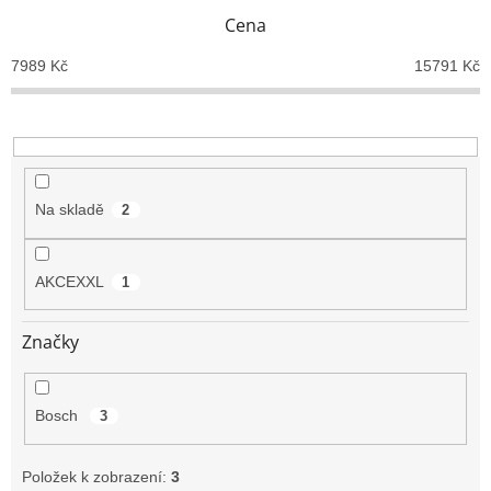
n
Cena
í
p
7989
Kč
15791
Kč
r
o
d
u
k
t
Na skladě
2
ů
AKCEXXL
1
Značky
Bosch
3
Položek k zobrazení:
3