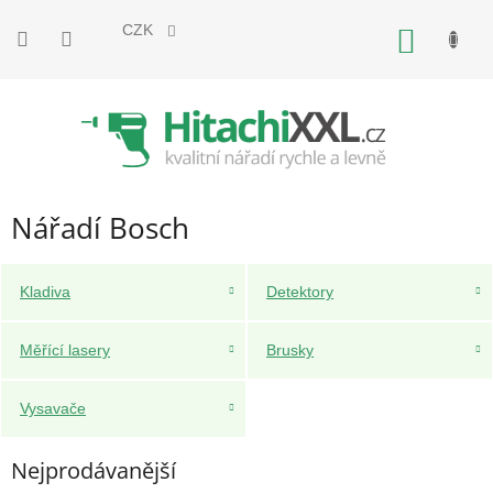
Přejít
na
CZK
NÁKUP
obsah
KOŠÍK
Nářadí Bosch
Kladiva
Detektory
Měřící lasery
Brusky
Vysavače
Nejprodávanější