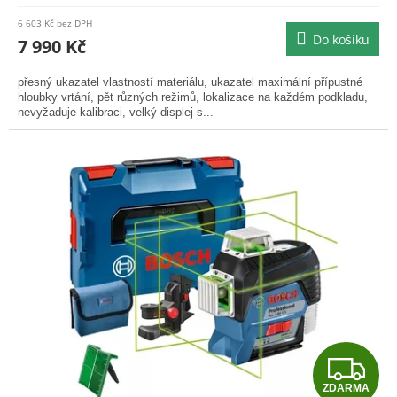
produktu
6 603 Kč bez DPH
je
Do košíku
7 990 Kč
0,0
z
přesný ukazatel vlastností materiálu, ukazatel maximální přípustné
5
hloubky vrtání, pět různých režimů, lokalizace na každém podkladu,
hvězdiček.
nevyžaduje kalibraci, velký displej s...
Z
ZDARMA