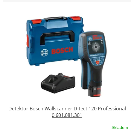
V
ý
p
i
s
p
r
o
d
u
k
t
ů
Detektor Bosch Wallscanner D-tect 120 Professional
0.601.081.301
Skladem
Průměrné
hodnocení