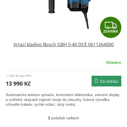
Z
ZDARMA
D
Vrtací kladivo Bosch GBH 5-40 DCE 0611264000
A
R
Skladem
Průměrné
hodnocení
M
produktu
11 562 Kč bez DPH
je
Do košíku
A
13 990 Kč
0,0
z
Automatická aretace spínače, konstantní elektronika, servisní displej
5
a světelný ukazatel zapnutí stroje do zásuvky, kulová vývodka
hvězdiček.
síťového kabelu, rychlé vrtání, silný motor,...
3
položek celkem
O
v