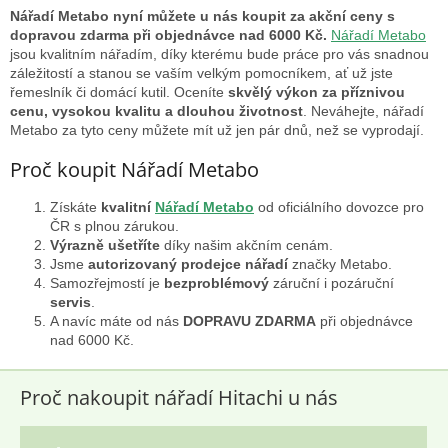
l
Nářadí Metabo nyní můžete u nás koupit za akční ceny s
á
dopravou zdarma při objednávce nad 6000 Kč.
Nářadí Metabo
d
jsou kvalitním nářadím, díky kterému bude práce pro vás snadnou
a
záležitostí a stanou se vaším velkým pomocníkem, ať už jste
c
řemeslník či domácí kutil. Oceníte
skvělý výkon za příznivou
í
cenu, vysokou kvalitu a dlouhou životnost
. Neváhejte, nářadí
p
Metabo za tyto ceny můžete mít už jen pár dnů, než se vyprodají.
r
v
Proč koupit Nářadí Metabo
k
y
Získáte
kvalitní
Nářadí Metabo
od oficiálního dovozce pro
v
ČR s plnou zárukou.
ý
Výrazně ušetříte
díky našim akčním cenám.
p
Jsme
autorizovaný prodejce nářadí
značky Metabo.
i
Samozřejmostí je
bezproblémový
záruční i pozáruční
s
servis
.
u
A navíc máte od nás
DOPRAVU ZDARMA
při objednávce
nad 6000 Kč.
Proč nakoupit nářadí Hitachi u nás