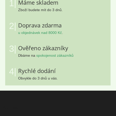
1|
Máme skladem
Zboží budete mít do 3 dnů.
2|
Doprava zdarma
u objednávek nad 8000 Kč
.
3|
Ověřeno zákazníky
Dbáme na
spokojenost zákazníků
4|
Rychlé dodání
Obvykle do 3 dnů u vás.
Z
á
p
Kontakt
a
t