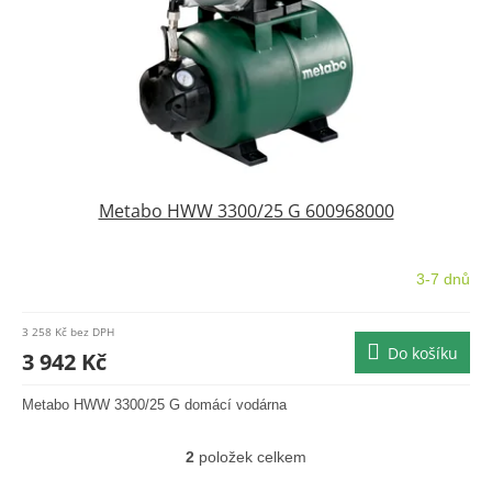
Metabo HWW 3300/25 G 600968000
3-7 dnů
3 258 Kč bez DPH
Do košíku
3 942 Kč
Metabo HWW 3300/25 G domácí vodárna
2
položek celkem
O
v