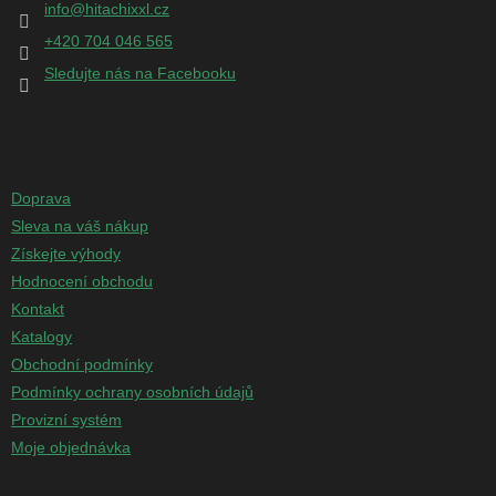
info
@
hitachixxl.cz
í
+420 704 046 565
Sledujte nás na Facebooku
Informace pro vás
Doprava
Sleva na váš nákup
Získejte výhody
Hodnocení obchodu
Kontakt
Katalogy
Obchodní podmínky
Podmínky ochrany osobních údajů
Provizní systém
Moje objednávka