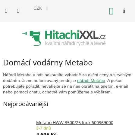
Přejít
na
CZK
NÁKUP
obsah
KOŠÍK
Domácí vodárny Metabo
Nářadí Metabo u nás nakoupíte výhodně za akční ceny a s rychlým
dodáním. Jsme autorizovaný prodejce
nářadí Metabo
. A pokud
potřebujete poradit, neváhejte se na nás obrátit na telefon, e-mail
nebo pomocí chatu, ochotně vám pomůžeme s výběrem.
Nejprodávanější
Metabo HWW 3500/25 Inox 600969000
3-7 dnů
4 695 Kč