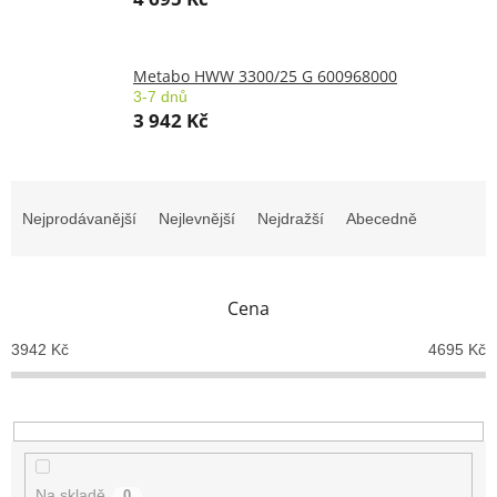
Metabo HWW 3300/25 G 600968000
3-7 dnů
3 942 Kč
Ř
a
Nejprodávanější
Nejlevnější
Nejdražší
Abecedně
z
e
n
Cena
í
p
3942
Kč
4695
Kč
r
o
d
u
k
t
Na skladě
0