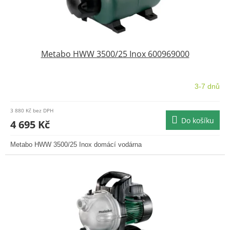
t
ů
Metabo HWW 3500/25 Inox 600969000
3-7 dnů
3 880 Kč bez DPH
Do košíku
4 695 Kč
Metabo HWW 3500/25 Inox domácí vodárna