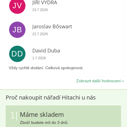
JIŘÍ VYDRA
JV
Hodnocení obchodu je 5 z 5 hvězdiček.
23.7.2026
Jaroslav Bőswart
JB
Hodnocení obchodu je 5 z 5 hvězdiček.
22.7.2026
David Duba
DD
Hodnocení obchodu je 5 z 5 hvězdiček.
1.7.2026
Vždy rychlé dodání. Celková spokojenost.
Zobrazit další hodnocení
Proč nakoupit nářadí Hitachi u nás
1|
Máme skladem
Zboží budete mít do 3 dnů.