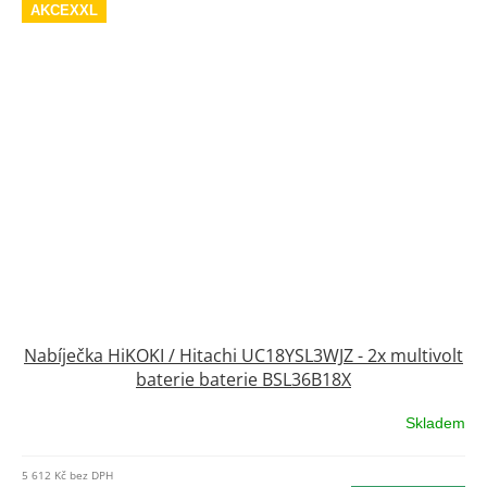
AKCEXXL
Nabíječka HiKOKI / Hitachi UC18YSL3WJZ - 2x multivolt
baterie baterie BSL36B18X
Skladem
5 612 Kč bez DPH