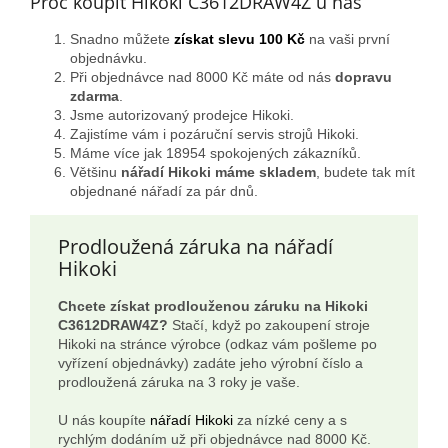
Proč koupit Hikoki C3612DRAW4Z u nás
Snadno můžete
získat slevu 100 Kč
na vaši první
objednávku.
Při objednávce nad 8000 Kč máte od nás
dopravu
zdarma
.
Jsme autorizovaný prodejce Hikoki.
Zajistíme vám i pozáruční servis strojů Hikoki.
Máme více jak 18954 spokojených zákazníků.
Většinu
nářadí Hikoki máme skladem
, budete tak mít
objednané nářadí za pár dnů.
Prodloužená záruka na nářadí
Hikoki
Chcete získat prodlouženou záruku na Hikoki
C3612DRAW4Z?
Stačí, když po zakoupení stroje
Hikoki na stránce výrobce (odkaz vám pošleme po
vyřízení objednávky) zadáte jeho výrobní číslo a
prodloužená záruka na 3 roky je vaše.
U nás koupíte
nářadí Hikoki
za nízké ceny a s
rychlým dodáním už při objednávce nad 8000 Kč.