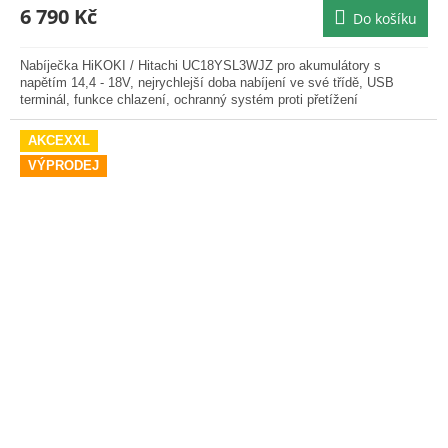
6 790 Kč
Do košíku
Nabíječka HiKOKI / Hitachi UC18YSL3WJZ pro akumulátory s
napětím 14,4 - 18V, nejrychlejší doba nabíjení ve své třídě, USB
terminál, funkce chlazení, ochranný systém proti přetížení
AKCEXXL
VÝPRODEJ