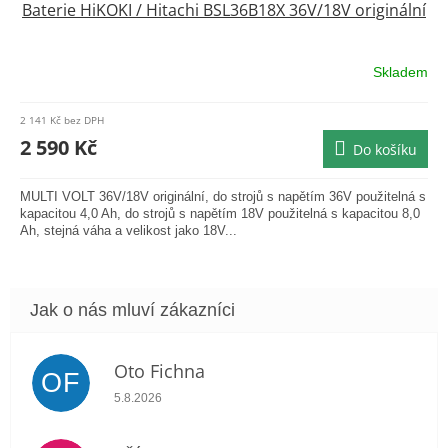
Baterie HiKOKI / Hitachi BSL36B18X 36V/18V originální
Skladem
2 141 Kč bez DPH
2 590 Kč
Do košíku
MULTI VOLT 36V/18V originální, do strojů s napětím 36V použitelná s
kapacitou 4,0 Ah, do strojů s napětím 18V použitelná s kapacitou 8,0
Ah, stejná váha a velikost jako 18V...
Oto Fichna
OF
Hodnocení obchodu je 5 z 5 hvězdiček.
5.8.2026