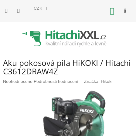
Přejít
na
CZK
NÁKUP
obsah
KOŠÍK
Aku pokosová pila HiKOKI / Hitachi
C3612DRAW4Z
Průměrné
Neohodnoceno
Podrobnosti hodnocení
Značka:
Hikoki
hodnocení
produktu
je
0,0
z
5
hvězdiček.