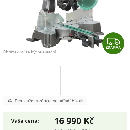
Z
ZDARMA
D
A
R
M
A
Prodloužená záruka na nářadí Hikoki
16 990 Kč