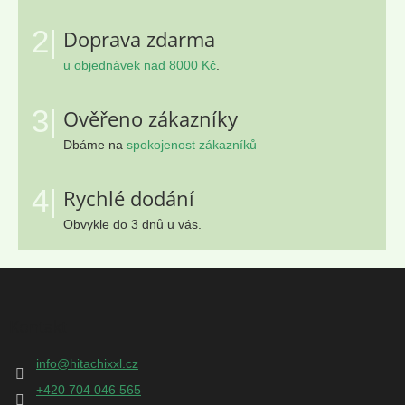
2|
Doprava zdarma
u objednávek nad 8000 Kč
.
3|
Ověřeno zákazníky
Dbáme na
spokojenost zákazníků
4|
Rychlé dodání
Obvykle do 3 dnů u vás.
Z
á
p
Kontakt
a
t
info
@
hitachixxl.cz
í
+420 704 046 565