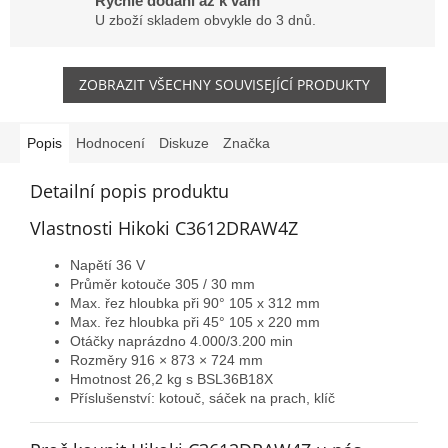
Rychlé dodání až k vám
U zboží skladem obvykle do 3 dnů.
ZOBRAZIT VŠECHNY SOUVISEJÍCÍ PRODUKTY
Popis
Hodnocení
Diskuze
Značka
Detailní popis produktu
Vlastnosti Hikoki C3612DRAW4Z
Napětí 36 V
Průměr kotouče 305 / 30 mm
Max. řez hloubka při 90° 105 x 312 mm
Max. řez hloubka při 45° 105 x 220 mm
Otáčky naprázdno 4.000/3.200 min
Rozměry
916 × 873 × 724 mm
Hmotnost
26,2 kg s BSL36B18X
Příslušenství: kotouč, sáček na prach, klíč