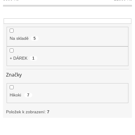
r
o
d
u
k
t
Na skladě
5
ů
+ DÁREK
1
Značky
Hikoki
7
Položek k zobrazení:
7
V
ý