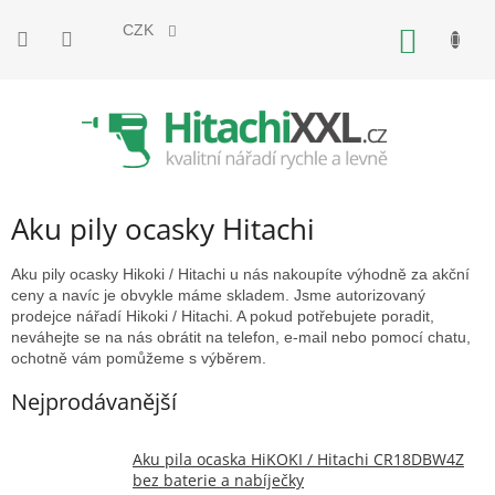
Přejít
na
CZK
NÁKUP
obsah
KOŠÍK
Aku pily ocasky Hitachi
Aku pily ocasky Hikoki / Hitachi u nás nakoupíte výhodně za akční
ceny a navíc je obvykle máme skladem. Jsme autorizovaný
prodejce nářadí Hikoki / Hitachi. A pokud potřebujete poradit,
neváhejte se na nás obrátit na telefon, e-mail nebo pomocí chatu,
ochotně vám pomůžeme s výběrem.
Nejprodávanější
Aku pila ocaska HiKOKI / Hitachi CR18DBW4Z
bez baterie a nabíječky