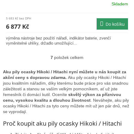
Skladem
Průměrné
hodnocení
produktu
5 683 Kč bez DPH
je
Do košíku
6 877 Kč
0,0
z
výměna nástroje bez použití nářadí, indikátor baterie, zvenčí
5
vyměnitelné uhlíky, držadlo umožňující...
hvězdiček.
7
položek celkem
O
v
l
Aku pily ocasky Hikoki / Hitachi nyní můžete u nás koupit za
á
akční ceny s dopravou zdarma.
Aku pily ocasky Hikoki / Hitachi
d
jsou kvalitním nářadím, díky kterému bude práce pro vás snadnou
a
záležitostí a stanou se vaším velkým pomocníkem, ať už jste
c
řemeslník či domácí kutil. Oceníte
skvělý výkon za příznivou
í
cenu, vysokou kvalitu a dlouhou životnost
. Neváhejte, aku pily
p
ocasky Hikoki / Hitachi za tyto ceny můžete mít už jen pár dnů, než
r
se vyprodají.
v
k
Proč koupit aku pily ocasky Hikoki / Hitachi
y
v