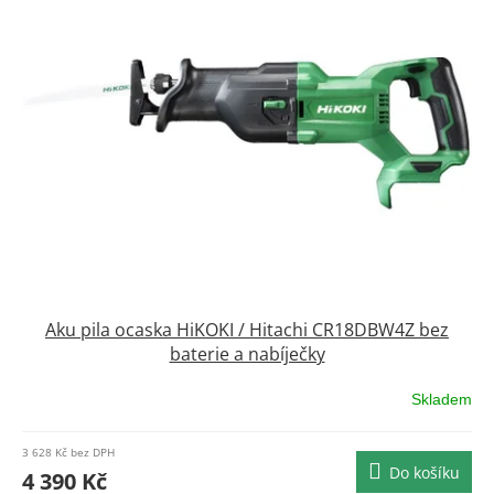
p
i
s
p
r
o
d
u
k
t
ů
Aku pila ocaska HiKOKI / Hitachi CR18DBW4Z bez
baterie a nabíječky
Skladem
Průměrné
hodnocení
produktu
3 628 Kč bez DPH
je
Do košíku
4 390 Kč
0,0