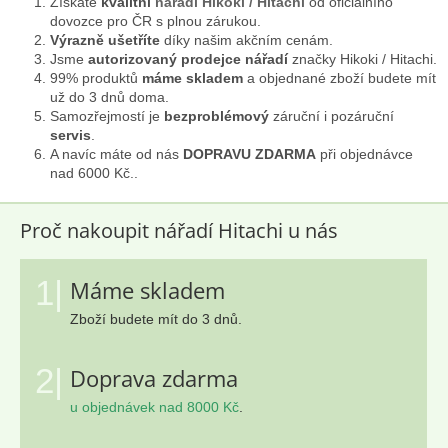
Získáte
kvalitní
nářadí Hikoki / Hitachi
od oficiálního
ý
dovozce pro ČR s plnou zárukou.
p
Výrazně ušetříte
díky našim akčním cenám.
i
Jsme
autorizovaný prodejce nářadí
značky Hikoki / Hitachi.
s
99% produktů
máme skladem
a objednané zboží budete mít
u
už do 3 dnů doma.
Samozřejmostí je
bezproblémový
záruční i pozáruční
servis
.
A navíc máte od nás
DOPRAVU ZDARMA
při objednávce
nad 6000 Kč..
Proč nakoupit nářadí Hitachi u nás
1|
Máme skladem
Zboží budete mít do 3 dnů.
2|
Doprava zdarma
u objednávek nad 8000 Kč
.