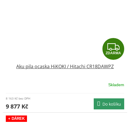
Z
ZDARMA
D
Aku pila ocaska HiKOKI / Hitachi CR18DAWPZ
A
R
Skladem
M
8 163 Kč bez DPH
Do košíku
A
9 877 Kč
+ DÁREK