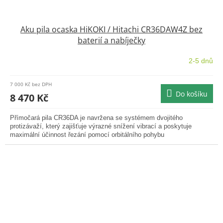
Aku pila ocaska HiKOKI / Hitachi CR36DAW4Z bez
baterií a nabíječky
2-5 dnů
7 000 Kč bez DPH
Do košíku
8 470 Kč
Přímočará pila CR36DA je navržena se systémem dvojitého
protizávaží, který zajišťuje výrazné snížení vibrací a poskytuje
maximální účinnost řezání pomocí orbitálního pohybu