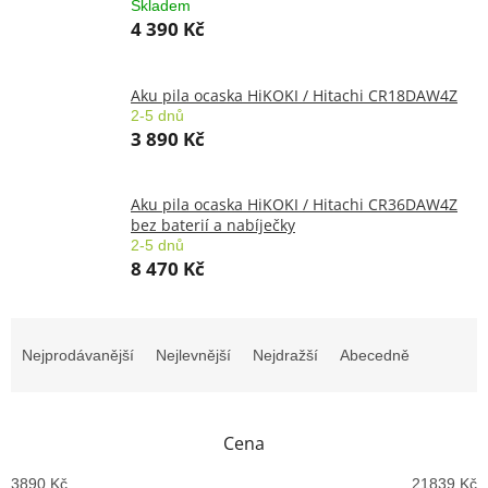
Skladem
4 390 Kč
Aku pila ocaska HiKOKI / Hitachi CR18DAW4Z
2-5 dnů
3 890 Kč
Aku pila ocaska HiKOKI / Hitachi CR36DAW4Z
bez baterií a nabíječky
2-5 dnů
8 470 Kč
Ř
a
Nejprodávanější
Nejlevnější
Nejdražší
Abecedně
z
e
n
Cena
í
p
3890
Kč
21839
Kč