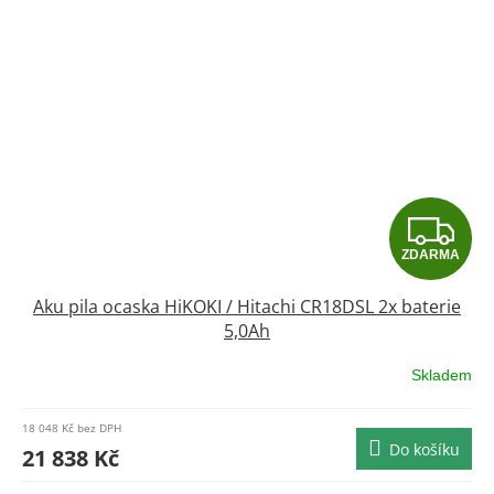
Z
ZDARMA
D
Aku pila ocaska HiKOKI / Hitachi CR18DSL 2x baterie
A
5,0Ah
R
Skladem
Průměrné
hodnocení
M
produktu
18 048 Kč bez DPH
je
Do košíku
A
21 838 Kč
0,0
z