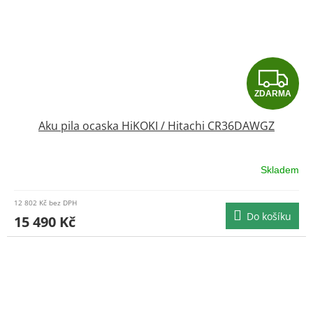
Z
ZDARMA
D
Aku pila ocaska HiKOKI / Hitachi CR36DAWGZ
A
R
Skladem
M
12 802 Kč bez DPH
Do košíku
A
15 490 Kč