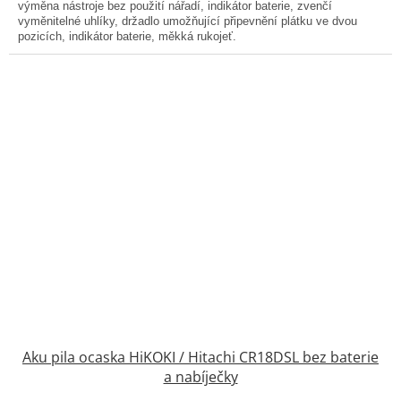
výměna nástroje bez použití nářadí, indikátor baterie, zvenčí
5
vyměnitelné uhlíky, držadlo umožňující připevnění plátku ve dvou
hvězdiček.
pozicích, indikátor baterie, měkká rukojeť.
Aku pila ocaska HiKOKI / Hitachi CR18DSL bez baterie
a nabíječky