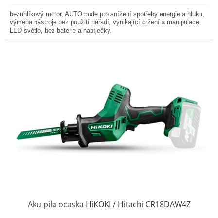
z
bezuhlíkový motor, AUTOmode pro snížení spotřeby energie a hluku,
5
výměna nástroje bez použití nářadí, vynikající držení a manipulace,
hvězdiček.
LED světlo, bez baterie a nabíječky.
Aku pila ocaska HiKOKI / Hitachi CR18DAW4Z