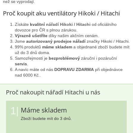
r
než se vyprodají.
v
k
Proč koupit aku ventilátory Hikoki / Hitachi
y
v
Získáte
kvalitní
nářadí Hikoki / Hitachi
od oficiálního
ý
dovozce pro ČR s plnou zárukou.
p
Výrazně ušetříte
díky našim akčním cenám.
i
Jsme
autorizovaný prodejce nářadí
značky Hikoki / Hitachi.
s
99% produktů
máme skladem
a objednané zboží budete mít
u
už do 3 dnů doma.
Samozřejmostí je
bezproblémový
záruční i pozáruční
servis
.
A navíc máte od nás
DOPRAVU ZDARMA
při objednávce
nad 6000 Kč..
Proč nakoupit nářadí Hitachi u nás
1|
Máme skladem
Zboží budete mít do 3 dnů.