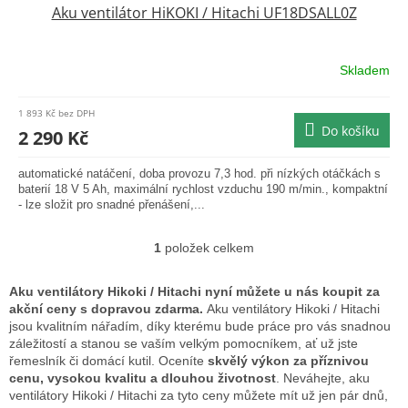
Aku ventilátor HiKOKI / Hitachi UF18DSALL0Z
Skladem
Průměrné
hodnocení
produktu
1 893 Kč bez DPH
je
Do košíku
2 290 Kč
0,0
z
automatické natáčení, doba provozu 7,3 hod. při nízkých otáčkách s
5
baterií 18 V 5 Ah, maximální rychlost vzduchu 190 m/min., kompaktní
hvězdiček.
- lze složit pro snadné přenášení,...
1
položek celkem
O
v
l
Aku ventilátory Hikoki / Hitachi nyní můžete u nás koupit za
á
akční ceny s dopravou zdarma.
Aku ventilátory Hikoki / Hitachi
d
jsou kvalitním nářadím, díky kterému bude práce pro vás snadnou
a
záležitostí a stanou se vaším velkým pomocníkem, ať už jste
c
řemeslník či domácí kutil. Oceníte
skvělý výkon za příznivou
í
cenu, vysokou kvalitu a dlouhou životnost
. Neváhejte, aku
p
ventilátory Hikoki / Hitachi za tyto ceny můžete mít už jen pár dnů,