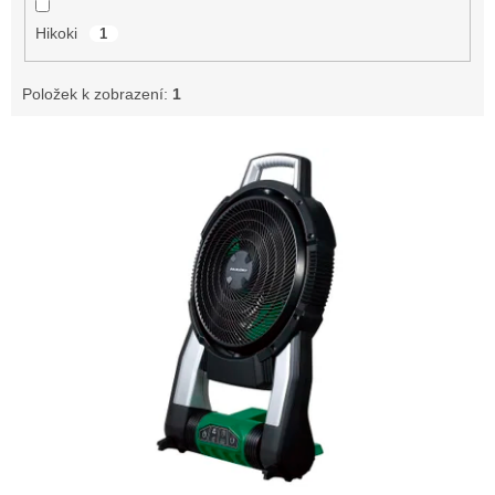
Hikoki
1
Položek k zobrazení:
1
V
ý
p
i
s
p
r
o
d
u
k
t
ů