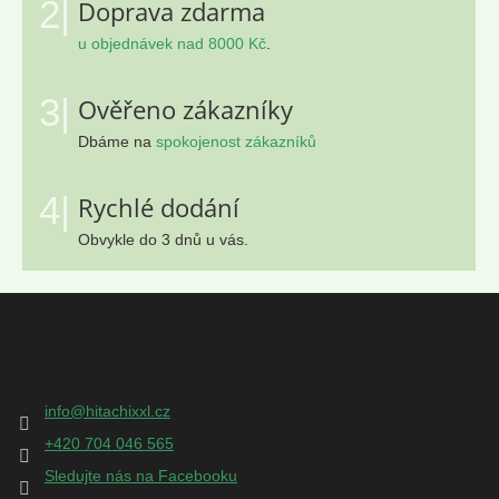
2|
Doprava zdarma
u objednávek nad 8000 Kč
.
3|
Ověřeno zákazníky
Dbáme na
spokojenost zákazníků
4|
Rychlé dodání
Obvykle do 3 dnů u vás.
Z
á
p
Kontakt
a
t
info
@
hitachixxl.cz
í
+420 704 046 565
Sledujte nás na Facebooku