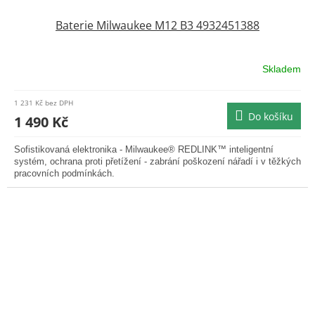
Baterie Milwaukee M12 B3 4932451388
Skladem
Průměrné
hodnocení
produktu
1 231 Kč bez DPH
je
Do košíku
1 490 Kč
0,0
z
Sofistikovaná elektronika - Milwaukee® REDLINK™ inteligentní
5
systém, ochrana proti přetížení - zabrání poškození nářadí i v těžkých
hvězdiček.
pracovních podmínkách.