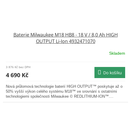
Baterie Milwaukee M18 HB8 - 18 V / 8,0 Ah HIGH
OUTPUT Li-Ion 4932471070
Skladem
3 876 Kč bez DPH
Do košíku
4 690 Kč
Nová průlomová technologie baterií HIGH OUTPUT™ poskytuje až o
50% vyšší výkon celého systému M18™ ve srovnání s ostatními
technologiemi společnosti Milwaukee © REDLITHIUM-ION™....