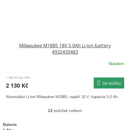
Milwaukee M18B5 18V 5,0Ah Li-ion battery
4932430483
Skladem
Průměrné
hodnocení
produktu
1 760 Kč bez DPH
je
Do košíku
2 130 Kč
5,0
z
Akumulátor Li-Ion Milwaukee M18B5, napětí 18 V, kapacita 5,0 Ah.
5
hvězdiček.
13
položek celkem
O
v
l
Baterie
á