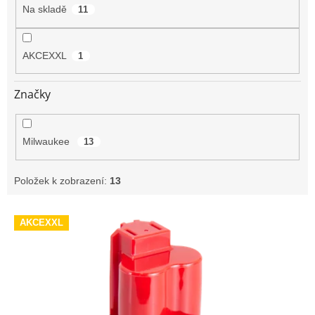
t
Na skladě
11
ů
AKCEXXL
1
Značky
Milwaukee
13
Položek k zobrazení:
13
V
AKCEXXL
ý
p
i
s
p
r