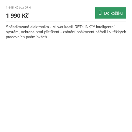
produktu
1 645 Kč bez DPH
je
Do košíku
1 990 Kč
0,0
z
Sofistikovaná elektronika - Milwaukee® REDLINK™ inteligentní
5
systém, ochrana proti přetížení - zabrání poškození nářadí i v těžkých
hvězdiček.
pracovních podmínkách.