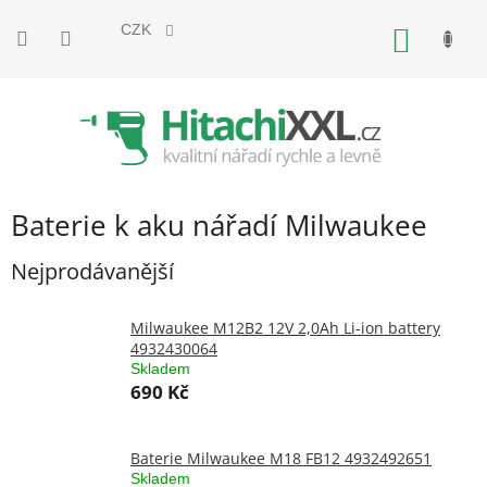
Přejít
na
CZK
NÁKUP
obsah
KOŠÍK
Baterie k aku nářadí Milwaukee
Nejprodávanější
Milwaukee M12B2 12V 2,0Ah Li-ion battery
4932430064
Skladem
690 Kč
Baterie Milwaukee M18 FB12 4932492651
Skladem