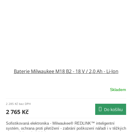
Baterie Milwaukee M18 B2 - 18 V / 2,0 Ah - Li-Ion
Skladem
Průměrné
hodnocení
produktu
2 285 Kč bez DPH
je
Do košíku
2 765 Kč
0,0
z
Sofistikovaná elektronika - Milwaukee® REDLINK™ inteligentní
5
systém, ochrana proti přetížení - zabrání poškození nářadí i v těžkých
hvězdiček.