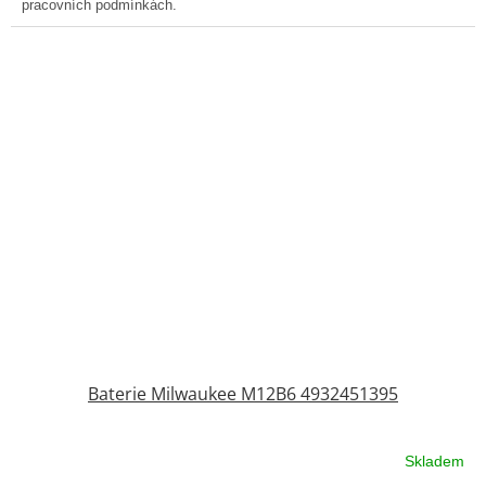
pracovních podmínkách.
Baterie Milwaukee M12B6 4932451395
Skladem
Průměrné
hodnocení