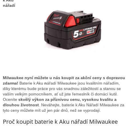
k Aku
d
nářadí
a
c
í
p
r
v
k
y
v
ý
p
i
s
Milwaukee nyní můžete u nás koupit za akční ceny s dopravou
u
zdarma!
Baterie k Aku
n
ářadí Milwaukee jsou kvalitním nářadím,
díky kterému bude práce pro vás snadnou záležitostí a stanou se
vaším velkým pomocníkem, ať už jste řemeslník či domácí kutil.
Oceníte
skvělý výkon za příznivou cenu, vysokou kvalitu a
dlouhou životnost
. Neváhejte, baterie k Aku Nářadí Milwaukee za
tyto ceny můžete mít už jen pár dnů, než se vyprodají.
Proč koupit baterie k Aku nářadí Milwaukee