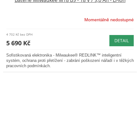
Baterie Milwaukee M18 B9 - 18 V / 9,0 Ah - Li-Ion
Momentálně nedostupné
4 702 Kč bez DPH
DETAIL
5 690 Kč
Sofistikovaná elektronika - Milwaukee® REDLINK™ inteligentní
systém, ochrana proti přetížení - zabrání poškození nářadí i v těžkých
pracovních podmínkách.