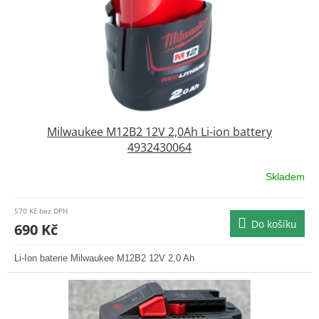
o
d
u
k
t
ů
Milwaukee M12B2 12V 2,0Ah Li-ion battery
4932430064
Skladem
570 Kč bez DPH
Do košíku
690 Kč
Li-Ion baterie Milwaukee M12B2 12V 2,0 Ah