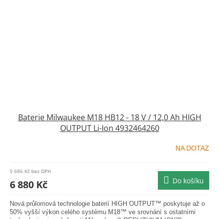
Baterie Milwaukee M18 HB12 - 18 V / 12,0 Ah HIGH
OUTPUT Li-Ion 4932464260
NA DOTAZ
5 686 Kč bez DPH
Do košíku
6 880 Kč
Nová průlomová technologie baterií HIGH OUTPUT™ poskytuje až o
50% vyšší výkon celého systému M18™ ve srovnání s ostatními