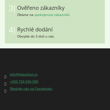
3|
Ověřeno zákazníky
Dbáme na
spokojenost zákazníků
4|
Rychlé dodání
Obvykle do 3 dnů u vás.
Z
á
p
Kontakt
a
t
info
@
hitachixxl.cz
í
+420 704 046 565
Sledujte nás na Facebooku
Informace pro vás