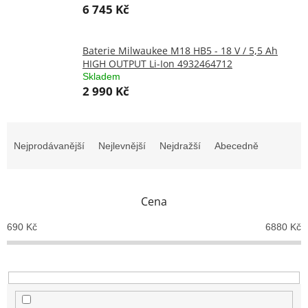
6 745 Kč
Baterie Milwaukee M18 HB5 - 18 V / 5,5 Ah
HIGH OUTPUT Li-Ion 4932464712
Skladem
2 990 Kč
Ř
a
Nejprodávanější
Nejlevnější
Nejdražší
Abecedně
z
e
n
Cena
í
p
690
Kč
6880
Kč
r
o
d
u
k