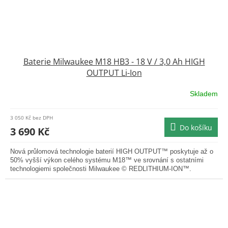
Baterie Milwaukee M18 HB3 - 18 V / 3,0 Ah HIGH
OUTPUT Li-Ion
Skladem
3 050 Kč bez DPH
Do košíku
3 690 Kč
Nová průlomová technologie baterií HIGH OUTPUT™ poskytuje až o
50% vyšší výkon celého systému M18™ ve srovnání s ostatními
technologiemi společnosti Milwaukee © REDLITHIUM-ION™.