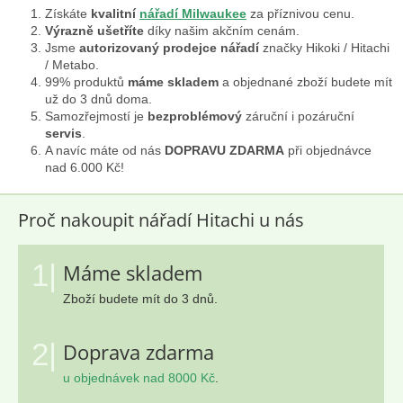
Získáte
kvalitní
nářadí Milwaukee
za příznivou cenu.
Výrazně ušetříte
díky našim akčním cenám.
Jsme
autorizovaný prodejce nářadí
značky Hikoki / Hitachi
/ Metabo.
99% produktů
máme skladem
a objednané zboží budete mít
už do 3 dnů doma.
Samozřejmostí je
bezproblémový
záruční i pozáruční
servis
.
A navíc máte od nás
DOPRAVU ZDARMA
při objednávce
nad 6.000 Kč!
Proč nakoupit nářadí Hitachi u nás
1|
Máme skladem
Zboží budete mít do 3 dnů.
2|
Doprava zdarma
u objednávek nad 8000 Kč
.