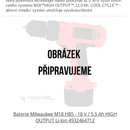
Nová průlomová technologie baterií poskytuje až o 50% vyšší výkon
celého systému M18™HIGH OUTPUT™ 12,0 Ah, COOL-CYCLE™ -
aktivní chladicí systém umožňuje vysokorychlostní...
Baterie Milwaukee M18 HB5 - 18 V / 5,5 Ah HIGH
OUTPUT Li-Ion 4932464712