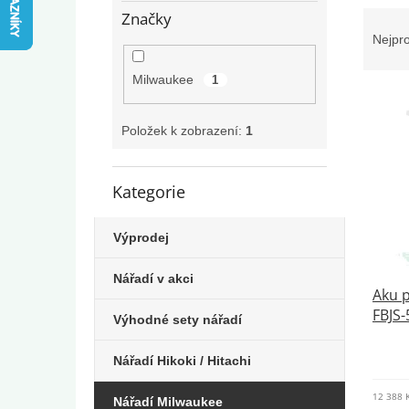
e
Ř
Značky
l
a
Nejpr
z
e
Milwaukee
1
V
n
ý
í
Položek k zobrazení:
1
p
p
i
r
s
o
Kategorie
Přeskočit
p
d
kategorie
r
u
o
k
Výprodej
d
t
u
ů
Nářadí v akci
k
Aku 
t
FBJS-
Výhodné sety nářadí
ů
Nářadí Hikoki / Hitachi
12 388 
Nářadí Milwaukee