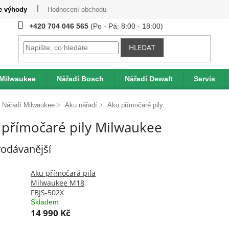
te výhody
Hodnocení obchodu
Provizní systém
Moje obje
+420 704 046 565
HLEDAT
 Milwaukee
Nářadí Bosch
Nářadí Dewalt
Servis
Nářadí Milwaukee
Aku nářadí
Aku přímočaré pily
 přímočaré pily Milwaukee
odávanější
Aku přímočará pila
Milwaukee M18
FBJS-502X
Skladem
14 990 Kč