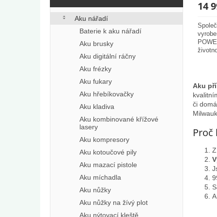
14 9
Aku nářadí
Společ
Baterie k aku nářadí
vyrobe
POWER
Aku brusky
životn
Aku digitální ráčny
OSB de
Aku frézky
Aku fukary
Aku př
Aku hřebíkovačky
kvalitn
či domá
Aku kladiva
Milwauk
Aku kombinované křížové
lasery
Proč 
Aku kompresory
Z
Aku kotoučové pily
V
Aku mazací pistole
J
Aku míchadla
9
S
Aku nůžky
A
Aku nůžky na žívý plot
Aku nýtovací kleště