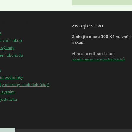
mace pro vás
Získejte slevu
a
Získejte slevu 100 Kč
na váš p
a váš nákup
nákup.
e výhody
Vložením e-mailu souhlasíte s
ení obchodu
podmínkami ochrany osobních údajů
y
ní podmínky
y ochrany osobních údajů
í systém
jednávka