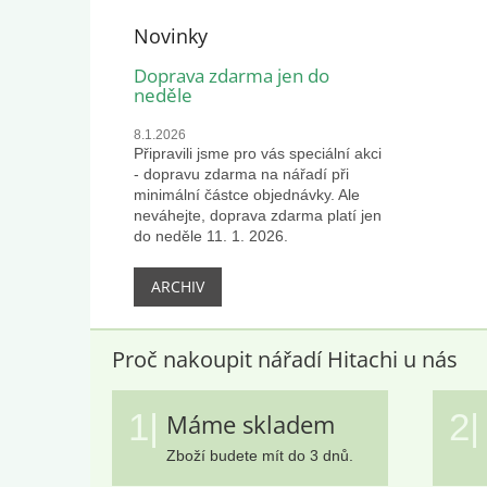
Novinky
Doprava zdarma jen do
neděle
8.1.2026
Připravili jsme pro vás speciální akci
- dopravu zdarma na nářadí při
minimální částce objednávky. Ale
neváhejte, doprava zdarma platí jen
do neděle 11. 1. 2026.
ARCHIV
Proč nakoupit nářadí Hitachi u nás
1|
2|
Máme skladem
Zboží budete mít do 3 dnů.