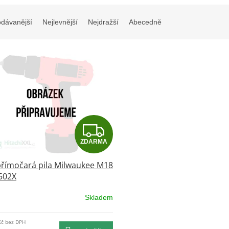
odávanější
Nejlevnější
Nejdražší
Abecedně
Z
ZDARMA
D
přímočará pila Milwaukee M18
A
502X
R
Skladem
M
Kč bez DPH