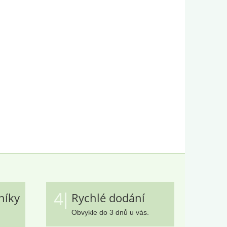
4|
níky
Rychlé dodání
Obvykle do 3 dnů u vás.