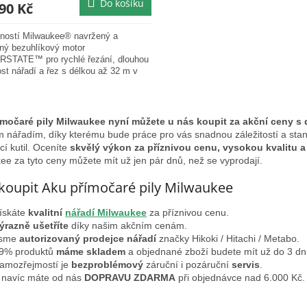
Do košíku
A
90 Kč
ností Milwaukee® navržený a
ný bezuhlíkový motor
STATE™ pro rychlé řezání, dlouhou
ost nářadí a řez s délkou až 32 m v
sce s tloušťkou 19 mm...
O
v
ímočaré pily Milwaukee nyní můžete u nás koupit za akční ceny 
l
ím nářadím, díky kterému bude práce pro vás snadnou záležitostí a st
á
cí kutil. Oceníte
skvělý výkon za příznivou cenu, vysokou kvalitu 
d
ee za tyto ceny můžete mít už jen pár dnů, než se vyprodají.
a
c
koupit Aku přímočaré pily Milwaukee
í
p
ískáte
kvalitní
nářadí Milwaukee
za příznivou cenu.
r
ýrazně ušetříte
díky našim akčním cenám.
v
sme
autorizovaný prodejce nářadí
značky Hikoki / Hitachi / Metabo.
k
9% produktů
máme skladem
a objednané zboží budete mít už do 3 d
y
amozřejmostí je
bezproblémový
záruční i pozáruční
servis
.
v
 navíc máte od nás
DOPRAVU ZDARMA
při objednávce nad 6.000 Kč.
ý
p