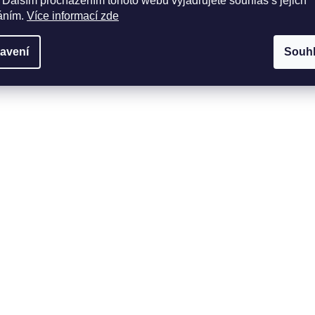
 Dalším procházením tohoto webu vyjadřujete souhlas s jejich
áním.
Více informací zde
avení
Souh