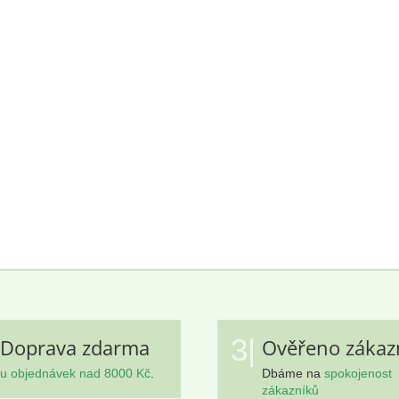
3|
Doprava zdarma
Ověřeno zákaz
u objednávek nad 8000 Kč
.
Dbáme na
spokojenost
zákazníků