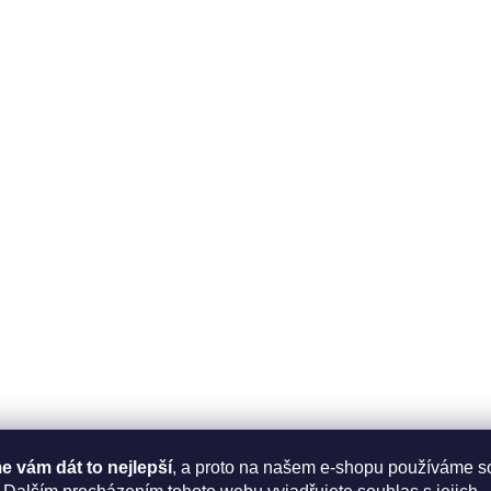
i
s
u
 vám dát to nejlepší
, a proto na našem e-shopu používáme s