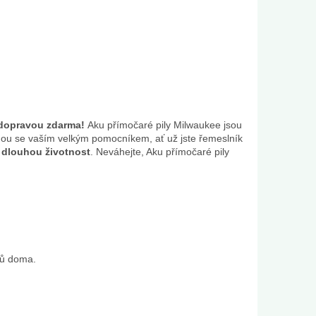
s dopravou zdarma!
Aku přímočaré pily Milwaukee jsou
anou se vaším velkým pomocníkem, ať už jste řemeslník
a dlouhou životnost
. Neváhejte, Aku přímočaré pily
nů doma.