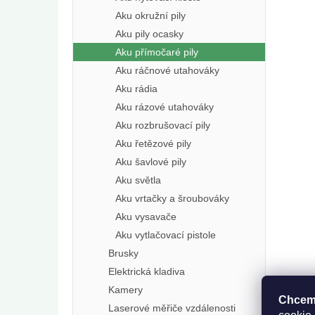
Aku okružní pily
Aku pily ocasky
Aku přímočaré pily
Aku ráčnové utahováky
Aku rádia
Aku rázové utahováky
Aku rozbrušovací pily
Aku řetězové pily
Aku šavlové pily
Aku světla
Aku vrtačky a šroubováky
Aku vysavače
Aku vytlačovací pistole
Brusky
Elektrická kladiva
Kamery
Chceme
Laserové měřiče vzdálenosti