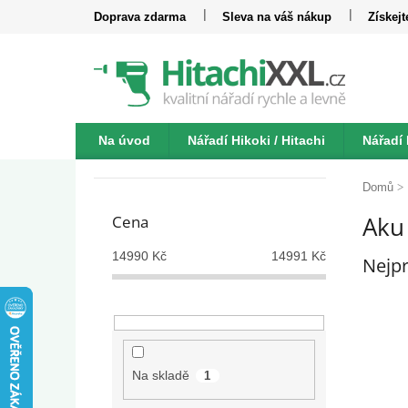
Přejít
Doprava zdarma
Sleva na váš nákup
Získej
na
obsah
Na úvod
Nářadí Hikoki / Hitachi
Nářadí
P
Katalogy
Kontakt
o
Domů
s
Aku
Cena
t
r
14990
Kč
14991
Kč
Nejpr
a
n
n
í
p
a
Na skladě
1
n