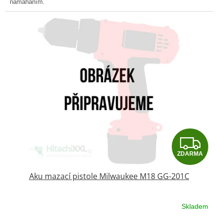
namáháním.
Z
ZDARMA
D
Aku mazací pistole Milwaukee M18 GG-201C
A
R
Skladem