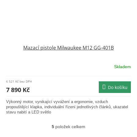
Mazací pistole Milwaukee M12 GG-401B
Skladem
Průměrné
hodnocení
produktu
6 521 Kč bez DPH
je
Do košíku
7 890 Kč
0,0
z
Výkonný motor, vynikající vyvážení a ergonomie, vzduch
5
propouštějící klapka, individuální řízení jednotlivých článků, ukazatel
hvězdiček.
stavu nabití a LED světlo
5
položek celkem
O
v