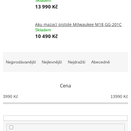
Skladem
13 990 Kč
Aku mazací pistole Milwaukee M18 GG-201C
Skladem
10 490 Kč
Ř
a
Nejprodávanější
Nejlevnější
Nejdražší
Abecedně
z
e
n
Cena
í
p
3990
Kč
13990
Kč
r
o
d
u
k