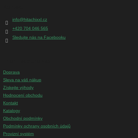
p
Kontakt
a
t
info
@
hitachixxl.cz
í
+420 704 046 565
Sledujte nás na Facebooku
Informace pro vás
Doprava
Sleva na váš nákup
Získejte výhody
Hodnocení obchodu
Kontakt
Katalogy
Obchodní podmínky
Podmínky ochrany osobních údajů
Provizní systém