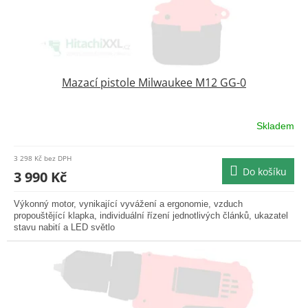
k
t
ů
Mazací pistole Milwaukee M12 GG-0
Skladem
3 298 Kč bez DPH
Do košíku
3 990 Kč
Výkonný motor, vynikající vyvážení a ergonomie, vzduch
propouštějící klapka, individuální řízení jednotlivých článků, ukazatel
stavu nabití a LED světlo