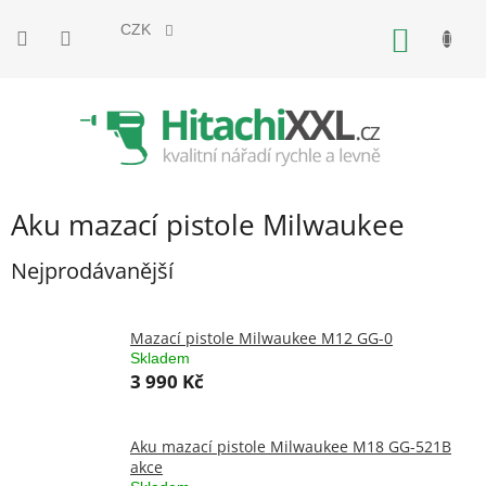
Přejít
na
CZK
NÁKUP
obsah
KOŠÍK
Aku mazací pistole Milwaukee
Nejprodávanější
Mazací pistole Milwaukee M12 GG-0
Skladem
3 990 Kč
Aku mazací pistole Milwaukee M18 GG-521B
akce