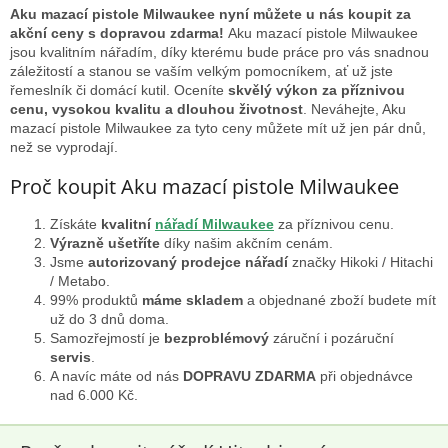
l
Aku mazací pistole Milwaukee nyní můžete u nás koupit za
á
akční ceny s dopravou zdarma!
Aku mazací pistole Milwaukee
d
jsou kvalitním nářadím, díky kterému bude práce pro vás snadnou
a
záležitostí a stanou se vaším velkým pomocníkem, ať už jste
c
řemeslník či domácí kutil. Oceníte
skvělý výkon za příznivou
í
cenu, vysokou kvalitu a dlouhou životnost
. Neváhejte, Aku
p
mazací pistole Milwaukee za tyto ceny můžete mít už jen pár dnů,
r
než se vyprodají.
v
k
Proč koupit Aku mazací pistole Milwaukee
y
v
Získáte
kvalitní
nářadí Milwaukee
za příznivou cenu.
ý
Výrazně ušetříte
díky našim akčním cenám.
p
Jsme
autorizovaný prodejce nářadí
značky Hikoki / Hitachi
i
/ Metabo.
s
99% produktů
máme skladem
a objednané zboží budete mít
u
už do 3 dnů doma.
Samozřejmostí je
bezproblémový
záruční i pozáruční
servis
.
A navíc máte od nás
DOPRAVU ZDARMA
při objednávce
nad 6.000 Kč.