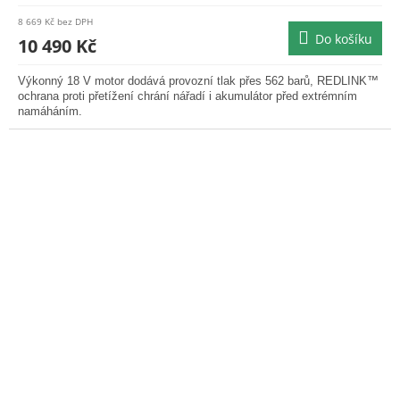
M
8 669 Kč bez DPH
Do košíku
A
10 490 Kč
Výkonný 18 V motor dodává provozní tlak přes 562 barů, REDLINK™
ochrana proti přetížení chrání nářadí i akumulátor před extrémním
namáháním.