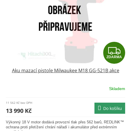
Z
ZDARMA
D
Aku mazací pistole Milwaukee M18 GG-521B akce
A
R
Skladem
M
11 562 Kč bez DPH
Do košíku
A
13 990 Kč
Výkonný 18 V motor dodává provozní tlak přes 562 barů, REDLINK™
ochrana proti přetížení chrání nářadí i akumulátor před extrémním