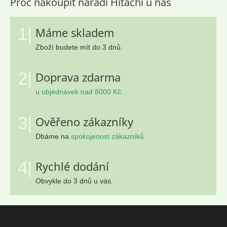
Proč nakoupit nářadí Hitachi u nás
1|
Máme skladem
Zboží budete mít do 3 dnů.
2|
Doprava zdarma
u objednávek nad 8000 Kč
.
3|
Ověřeno zákazníky
Dbáme na
spokojenost zákazníků
4|
Rychlé dodání
Obvykle do 3 dnů u vás.
Z
á