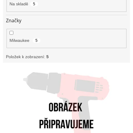
t
Na skladě
5
ů
Značky
Milwaukee
5
Položek k zobrazení:
5
V
ý
p
i
s
p
r
o
d
u