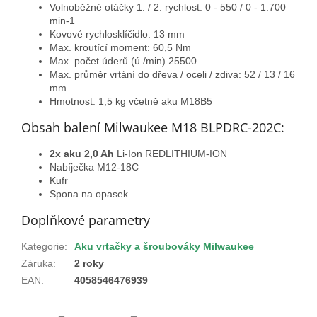
Volnoběžné otáčky 1. / 2. rychlost: 0 - 550 / 0 - 1.700
min-1
Kovové rychlosklíčidlo: 13 mm
Max. kroutící moment: 60,5 Nm
Max. počet úderů (ú./min) 25500
Max. průměr vrtání do dřeva / oceli / zdiva: 52 / 13 / 16
mm
Hmotnost: 1,5 kg včetně aku M18B5
Obsah balení Milwaukee M18 BLPDRC-202C:
2x
aku 2,0 Ah
Li-Ion REDLITHIUM-ION
Nabíječka M12-18C
Kufr
Spona na opasek
Doplňkové parametry
Kategorie
:
Aku vrtačky a šroubováky Milwaukee
Záruka
:
2 roky
EAN
:
4058546476939