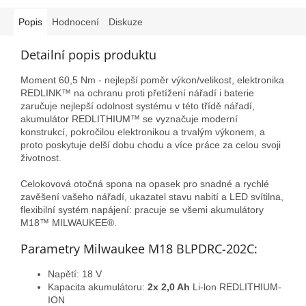
Popis
Hodnocení
Diskuze
Detailní popis produktu
Moment 60,5 Nm - nejlepší poměr výkon/velikost, elektronika
REDLINK™ na ochranu proti přetížení nářadí i baterie
zaručuje nejlepší odolnost systému v této třídě nářadí,
akumulátor REDLITHIUM™ se vyznačuje moderní
konstrukcí, pokročilou elektronikou a trvalým výkonem, a
proto poskytuje delší dobu chodu a více práce za celou svoji
životnost.
Celokovová otočná spona na opasek pro snadné a rychlé
zavěšení vašeho nářadí, ukazatel stavu nabití a LED svítilna,
flexibilní systém napájení: pracuje se všemi akumulátory
M18™ MILWAUKEE®.
Parametry Milwaukee M18 BLPDRC-202C:
Napětí: 18 V
Kapacita akumulátoru:
2x 2,0 Ah
Li-lon REDLITHIUM-
ION