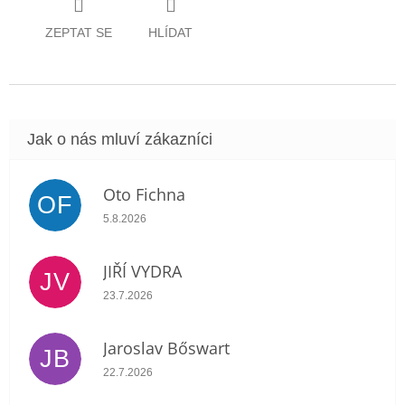
ZEPTAT SE
HLÍDAT
Oto Fichna
OF
Hodnocení obchodu je 5 z 5 hvězdiček.
5.8.2026
JIŘÍ VYDRA
JV
Hodnocení obchodu je 5 z 5 hvězdiček.
23.7.2026
Jaroslav Bőswart
JB
Hodnocení obchodu je 5 z 5 hvězdiček.
22.7.2026