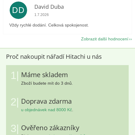
David Duba
DD
Hodnocení obchodu je 5 z 5 hvězdiček.
1.7.2026
Vždy rychlé dodání. Celková spokojenost.
Zobrazit další hodnocení
Proč nakoupit nářadí Hitachi u nás
1|
Máme skladem
Zboží budete mít do 3 dnů.
2|
Doprava zdarma
u objednávek nad 8000 Kč
.
3|
Ověřeno zákazníky