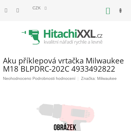
Přejít
na
CZK
NÁKUP
obsah
KOŠÍK
Aku příklepová vrtačka Milwaukee
M18 BLPDRC-202C 4933492822
Průměrné
Neohodnoceno
Podrobnosti hodnocení
Značka:
Milwaukee
hodnocení
produktu
je
0,0
z
5
hvězdiček.