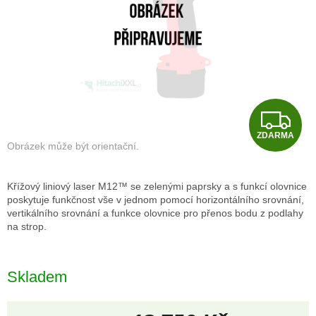
Z
ZDARMA
D
A
Křížový liniový laser M12™ se zelenými paprsky a s funkcí olovnice
R
poskytuje funkčnost vše v jednom pomocí horizontálního srovnání,
vertikálního srovnání a funkce olovnice pro přenos bodu z podlahy
na strop.
M
A
Skladem