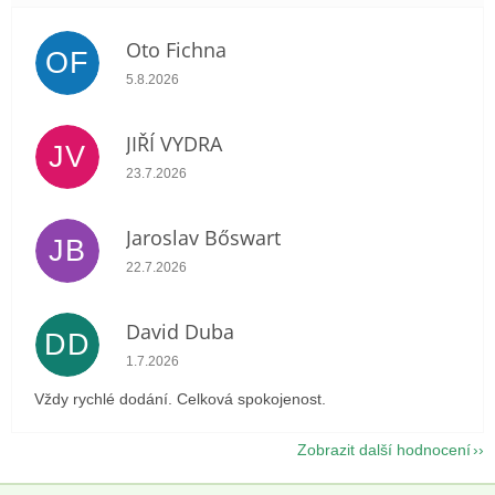
Oto Fichna
OF
Hodnocení obchodu je 5 z 5 hvězdiček.
5.8.2026
JIŘÍ VYDRA
JV
Hodnocení obchodu je 5 z 5 hvězdiček.
23.7.2026
Jaroslav Bőswart
JB
Hodnocení obchodu je 5 z 5 hvězdiček.
22.7.2026
David Duba
DD
Hodnocení obchodu je 5 z 5 hvězdiček.
1.7.2026
Vždy rychlé dodání. Celková spokojenost.
Zobrazit další hodnocení