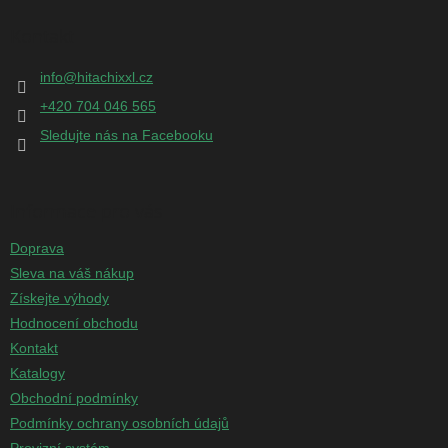
á
p
Kontakt
a
t
info
@
hitachixxl.cz
í
+420 704 046 565
Sledujte nás na Facebooku
Informace pro vás
Doprava
Sleva na váš nákup
Získejte výhody
Hodnocení obchodu
Kontakt
Katalogy
Obchodní podmínky
Podmínky ochrany osobních údajů
Provizní systém