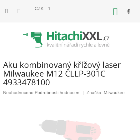
Přejít
na
CZK
NÁKUP
obsah
KOŠÍK
Aku kombinovaný křížový laser
Milwaukee M12 CLLP-301C
4933478100
Průměrné
Neohodnoceno
Podrobnosti hodnocení
Značka:
Milwaukee
hodnocení
produktu
je
0,0
z
5
hvězdiček.