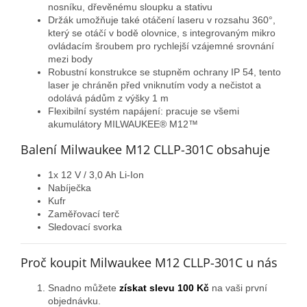
nosníku, dřevěnému sloupku a stativu
Držák umožňuje také otáčení laseru v rozsahu 360°,
který se otáčí v bodě olovnice, s integrovaným mikro
ovládacím šroubem pro rychlejší vzájemné srovnání
mezi body
Robustní konstrukce se stupněm ochrany IP 54, tento
laser je chráněn před vniknutím vody a nečistot a
odolává pádům z výšky 1 m
Flexibilní systém napájení: pracuje se všemi
akumulátory MILWAUKEE® M12™
Balení Milwaukee M12 CLLP-301C obsahuje
1x 12 V / 3,0 Ah Li-Ion
Nabíječka
Kufr
Zaměřovací terč
Sledovací svorka
Proč koupit Milwaukee M12 CLLP-301C u nás
Snadno můžete
získat slevu 100 Kč
na vaši první
objednávku.