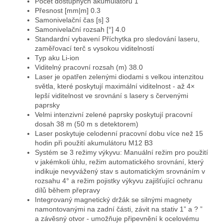
Počet dostupných akumulátorů 1
Přesnost [mm|m] 0.3
Samonivelační čas [s] 3
Samonivelační rozsah [°] 4.0
Standardní vybavení Příchytka pro sledování laseru,
zaměřovací terč s vysokou viditelností
Typ aku Li-ion
Viditelný pracovní rozsah (m) 38.0
Laser je opatřen zelenými diodami s velkou intenzitou
světla, které poskytují maximální viditelnost - až 4×
lepší viditelnost ve srovnání s lasery s červenými
paprsky
Velmi intenzivní zelené paprsky poskytují pracovní
dosah 38 m (50 m s detektorem)
Laser poskytuje celodenní pracovní dobu více než 15
hodin při použití akumulátoru M12 B3
Systém se 3 režimy výkyvu: Manuální režim pro použití
v jakémkoli úhlu, režim automatického srovnání, který
indikuje nevyvážený stav s automatickým srovnáním v
rozsahu 4° a režim pojistky výkyvu zajišťující ochranu
dílů během přepravy
Integrovaný magnetický držák se silnými magnety
namontovanými na zadní části, závit na stativ 1” a ? ”
a závěsný otvor - umožňuje připevnění k
ocelovému