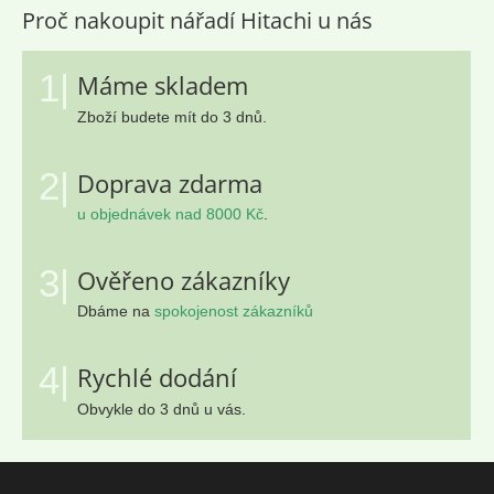
Proč nakoupit nářadí Hitachi u nás
1|
Máme skladem
Zboží budete mít do 3 dnů.
2|
Doprava zdarma
u objednávek nad 8000 Kč
.
3|
Ověřeno zákazníky
Dbáme na
spokojenost zákazníků
4|
Rychlé dodání
Obvykle do 3 dnů u vás.
Z