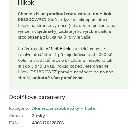
Hikoki
Chcete získat prodlouženou záruku na Hikoki
DS18DCWPZ?
Stačí, když po zakoupení stroje
Hikoki na stránce výrobce (odkaz vám pošleme po
vyřízení objednávky) zadáte jeho výrobní číslo a
prodloužená záruka na 3 roky je vaše.
U nás koupíte
nářadí Hikoki
za nízké ceny a s
rychlým dodáním už při objednávce nad 8000 Kč.
Většinu produktů máme skladem a můžete je tak
mít do 3 dnů u vás. Pokud potřebujete ohledně
Hikoki DS18DCWPZ poradit, neváhejte se na nás
obrátit,
ochotně vám pomůžeme
.
Doplňkové parametry
Kategorie
:
Aku vrtací šroubováky Hitachi
Záruka
:
2 roky
EAN
:
4966376228706