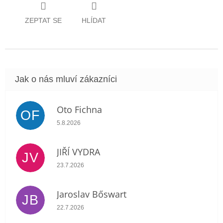
ZEPTAT SE
HLÍDAT
Oto Fichna
OF
Hodnocení obchodu je 5 z 5 hvězdiček.
5.8.2026
JIŘÍ VYDRA
JV
Hodnocení obchodu je 5 z 5 hvězdiček.
23.7.2026
Jaroslav Bőswart
JB
Hodnocení obchodu je 5 z 5 hvězdiček.
22.7.2026