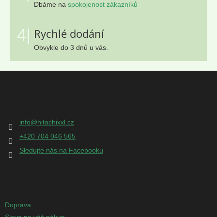
Dbáme na
spokojenost zákazníků
4|
Rychlé dodání
Obvykle do 3 dnů u vás.
Z
á
p
Kontakt
a
t
info
@
hitachixxl.cz
í
+420 704 046 565
Sledujte nás na Facebooku
Informace pro vás
Doprava
Sleva na váš nákup