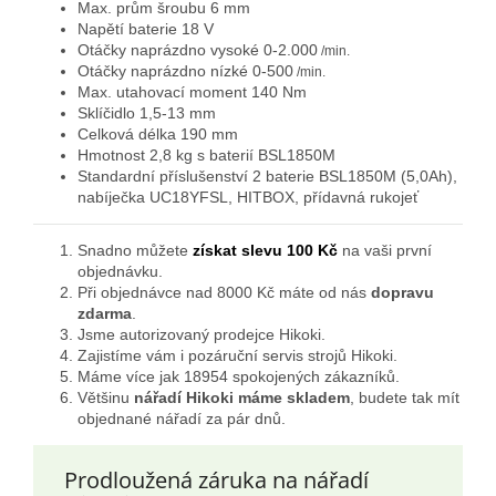
Max. prům šroubu 6 mm
Napětí baterie 18 V
Otáčky naprázdno vysoké 0-2.000
/min.
Otáčky naprázdno nízké 0-500
/min.
Max. utahovací moment 140 Nm
Sklíčidlo 1,5-13 mm
Celková délka 190 mm
Hmotnost 2,8 kg s baterií BSL1850M
Standardní příslušenství 2 baterie BSL1850M (5,0Ah),
nabíječka UC18YFSL, HITBOX, přídavná rukojeť
Snadno můžete
získat slevu 100 Kč
na vaši první
objednávku.
Při objednávce nad 8000 Kč máte od nás
dopravu
zdarma
.
Jsme autorizovaný prodejce Hikoki.
Zajistíme vám i pozáruční servis strojů Hikoki.
Máme více jak 18954 spokojených zákazníků.
Většinu
nářadí Hikoki máme skladem
, budete tak mít
objednané nářadí za pár dnů.
Prodloužená záruka na nářadí