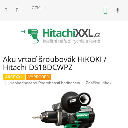
Přejít
na
CZK
NÁKUP
obsah
KOŠÍK
Aku vrtací šroubovák HiKOKI /
Hitachi DS18DCWPZ
AKCEXXL
VÝPRODEJ
Průměrné
Neohodnoceno
Podrobnosti hodnocení
Značka:
Hikoki
hodnocení
produktu
je
0,0
z
5
hvězdiček.