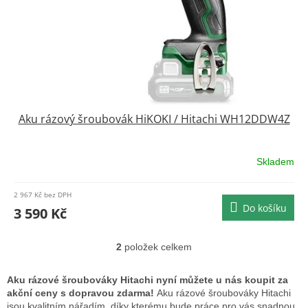
Aku rázový šroubovák HiKOKI / Hitachi WH12DDW4Z
Skladem
2 967 Kč bez DPH
Do košíku
3 590 Kč
2
položek celkem
O
v
l
Aku rázové šroubováky Hitachi nyní můžete u nás koupit za
á
akční ceny s dopravou zdarma!
Aku rázové šroubováky Hitachi
d
jsou kvalitním nářadím, díky kterému bude práce pro vás snadnou