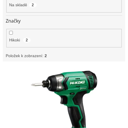
t
Na skladě
2
ů
Značky
Hikoki
2
Položek k zobrazení:
2
V
ý
p
i
s
p
r
o
d
u