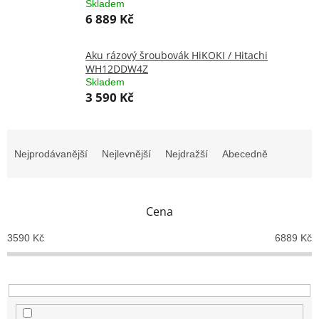
Skladem
6 889 Kč
Aku rázový šroubovák HiKOKI / Hitachi
WH12DDW4Z
Skladem
3 590 Kč
Ř
a
Nejprodávanější
Nejlevnější
Nejdražší
Abecedně
z
e
n
Cena
í
p
3590
Kč
6889
Kč
r
o
d
u
k