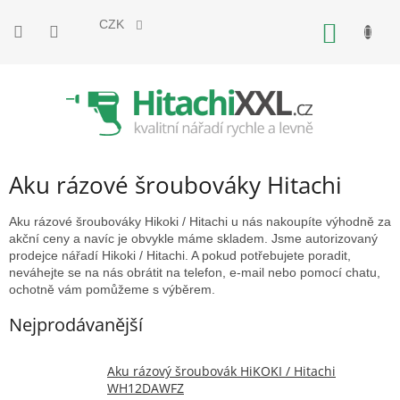
Přejít
na
CZK
NÁKUP
obsah
KOŠÍK
Aku rázové šroubováky Hitachi
Aku rázové šroubováky Hikoki / Hitachi u nás nakoupíte výhodně za
akční ceny a navíc je obvykle máme skladem. Jsme autorizovaný
prodejce nářadí Hikoki / Hitachi. A pokud potřebujete poradit,
neváhejte se na nás obrátit na telefon, e-mail nebo pomocí chatu,
ochotně vám pomůžeme s výběrem.
Nejprodávanější
Aku rázový šroubovák HiKOKI / Hitachi
WH12DAWFZ