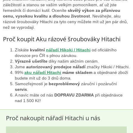
a
záležitostí a stanou se vaším velkým pomocníkem, ať už jste
c
řemeslník či domácí kutil. Oceníte
skvělý výkon za příznivou
í
cenu, vysokou kvalitu a dlouhou životnost
. Neváhejte, aku
p
rázové šroubováky Hitachi za tyto ceny můžete mít už jen pár dnů,
r
než se vyprodají.
v
k
Proč koupit Aku rázové šroubováky Hitachi
y
v
Získáte
kvalitní
nářadí Hikoki / Hitachi
od oficiálního
ý
dovozce pro ČR s plnou zárukou.
p
Výrazně ušetříte
díky našim akčním cenám.
i
Jsme
autorizovaný prodejce nářadí
značky Hikoki / Hitachi.
s
99%
aku nářadí Hitachi
máme skladem
a objednané zboží
u
budete mít už do 3 dnů doma.
Samozřejmostí je
bezproblémový
záruční i pozáruční
servis
.
A navíc máte od nás
DOPRAVU ZDARMA
při objednávce
nad 1.500 Kč!
Proč nakoupit nářadí Hitachi u nás