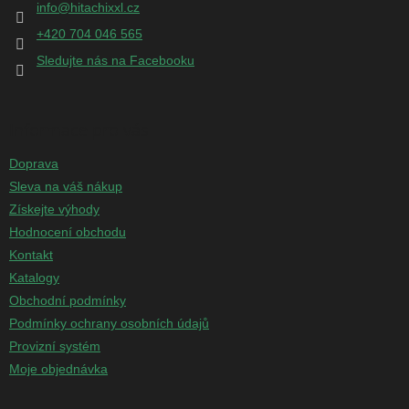
info
@
hitachixxl.cz
í
+420 704 046 565
Sledujte nás na Facebooku
Informace pro vás
Doprava
Sleva na váš nákup
Získejte výhody
Hodnocení obchodu
Kontakt
Katalogy
Obchodní podmínky
Podmínky ochrany osobních údajů
Provizní systém
Moje objednávka