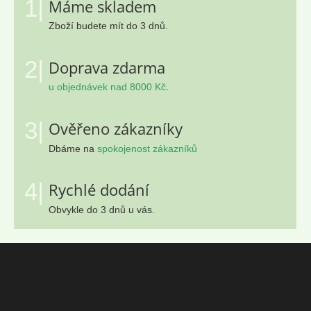
1|
Máme skladem
Zboží budete mít do 3 dnů.
2|
Doprava zdarma
u objednávek nad 8000 Kč
.
3|
Ověřeno zákazníky
Dbáme na
spokojenost zákazníků
4|
Rychlé dodání
Obvykle do 3 dnů u vás.
Z
á
p
Kontakt
a
t