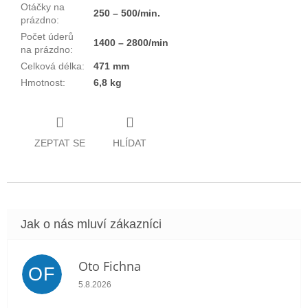
Otáčky na
250 – 500/min.
prázdno
:
Počet úderů
1400 – 2800/min
na prázdno
:
Celková délka
:
471 mm
Hmotnost
:
6,8 kg
ZEPTAT SE
HLÍDAT
Oto Fichna
OF
Hodnocení obchodu je 5 z 5 hvězdiček.
5.8.2026