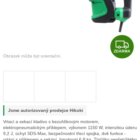
Z
ZDARMA
D
A
R
M
A
Jsme autorizovaný prodejce Hikoki
Vrtací a sekací kladivo s bezuhlíkovým motorem,
elektropneumatickým příklepem, výkonem 1150 W, intenzitou úderu
9,2 J, úchyt SDS-Max, bezpečnostní třecí spojka, dvě funkce -
vrtání s příklepem a sekání, hmotnost 6,8 kg.
Tlačítko nepřetržitého