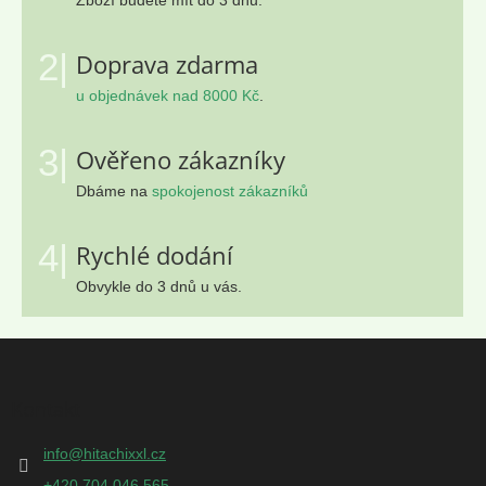
2|
Doprava zdarma
u objednávek nad 8000 Kč
.
3|
Ověřeno zákazníky
Dbáme na
spokojenost zákazníků
4|
Rychlé dodání
Obvykle do 3 dnů u vás.
Z
á
p
Kontakt
a
t
info
@
hitachixxl.cz
í
+420 704 046 565