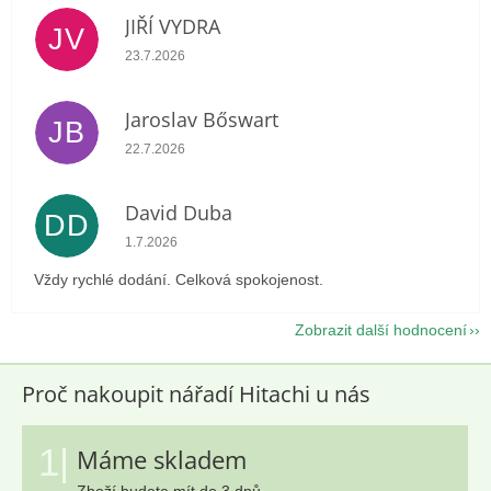
JIŘÍ VYDRA
JV
Hodnocení obchodu je 5 z 5 hvězdiček.
23.7.2026
Jaroslav Bőswart
JB
Hodnocení obchodu je 5 z 5 hvězdiček.
22.7.2026
David Duba
DD
Hodnocení obchodu je 5 z 5 hvězdiček.
1.7.2026
Vždy rychlé dodání. Celková spokojenost.
Zobrazit další hodnocení
Proč nakoupit nářadí Hitachi u nás
1|
Máme skladem
Zboží budete mít do 3 dnů.