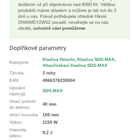
dodáním už při objednávce nad 8000 Kč. Většinu
produktů máme skladem a můžete je tak mít do 3
dnů u vás. Pokud potřebujete ohledně Hikoki
DH40MEY2WSZ poradit, neváhejte se na nás
obrátit,
ochotně vám pomůžeme
.
Doplňkové parametry
Kladiva Hitachi
,
Kladiva SDS-MAX
,
Kategorie
:
Vrtací/sekací kladiva SDS-MAX
Záruka
:
2 roky
EAN
:
4966376239504
Upínání
SDS-MAX
nástrojů
:
Vrtací průměr
40 mm
do betonu
:
Vrtací korunka
:
105 mm
Výkon
:
1150 W
Intenzita
9,2 J
úderu
: