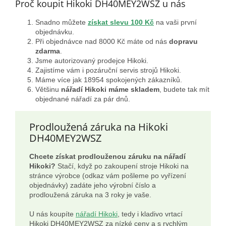
Proč koupit Hikoki DH40MEY2WSZ u nás
Snadno můžete
získat slevu 100 Kč
na vaši první
objednávku.
Při objednávce nad 8000 Kč máte od nás
dopravu
zdarma
.
Jsme autorizovaný prodejce Hikoki.
Zajistíme vám i pozáruční servis strojů Hikoki.
Máme více jak 18954 spokojených zákazníků.
Většinu
nářadí Hikoki máme skladem
, budete tak mít
objednané nářadí za pár dnů.
Prodloužená záruka na Hikoki
DH40MEY2WSZ
Chcete získat prodlouženou záruku na nářadí
Hikoki?
Stačí, když po zakoupení stroje Hikoki na
stránce výrobce (odkaz vám pošleme po vyřízení
objednávky) zadáte jeho výrobní číslo a
prodloužená záruka na 3 roky je vaše.
U nás koupíte
nářadí Hikoki
, tedy i kladivo vrtací
Hikoki DH40MEY2WSZ za nízké ceny a s rychlým