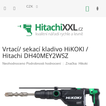
Přejít
na
CZK
NÁKUP
obsah
KOŠÍK
Vrtací/ sekací kladivo HiKOKI /
Hitachi DH40MEY2WSZ
Průměrné
Neohodnoceno
Podrobnosti hodnocení
Značka:
Hikoki
hodnocení
produktu
je
0,0
z
5
hvězdiček.