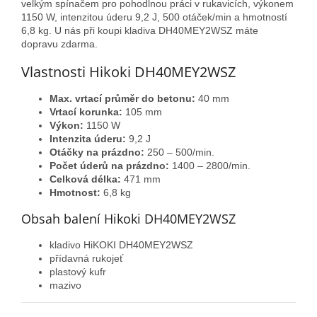
velkým spínačem pro pohodlnou práci v rukavicích, výkonem
1150 W, intenzitou úderu 9,2 J, 500 otáček/min a hmotností
6,8 kg. U nás při koupi kladiva DH40MEY2WSZ máte
dopravu zdarma.
Vlastnosti Hikoki DH40MEY2WSZ
Max. vrtací průměr do betonu:
40 mm
Vrtací korunka:
105 mm
Výkon:
1150 W
Intenzita úderu:
9,2 J
Otáčky na prázdno:
250 – 500/min.
Počet úderů na prázdno:
1400 – 2800/min.
Celková délka:
471 mm
Hmotnost:
6,8 kg
Obsah balení Hikoki DH40MEY2WSZ
kladivo HiKOKI DH40MEY2WSZ
přídavná rukojeť
plastový kufr
mazivo