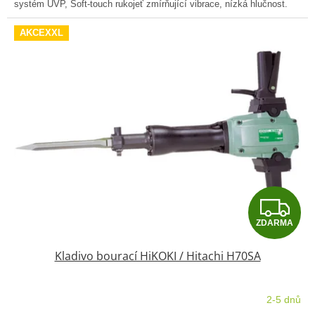
systém UVP, Soft-touch rukojeť zmírňující vibrace, nízká hlučnost.
hvězdiček.
AKCEXXL
Z
ZDARMA
D
Kladivo bourací HiKOKI / Hitachi H70SA
A
R
2-5 dnů