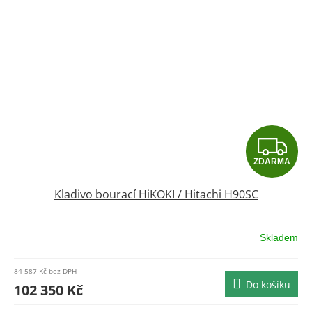
Z
ZDARMA
D
Kladivo bourací HiKOKI / Hitachi H90SC
A
R
Skladem
M
84 587 Kč bez DPH
Do košíku
A
102 350 Kč