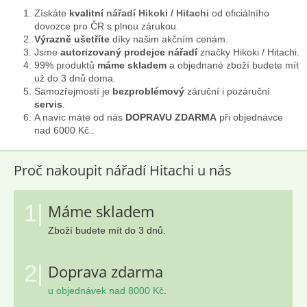
v
Získáte
kvalitní
nářadí Hikoki / Hitachi
od oficiálního
ý
dovozce pro ČR s plnou zárukou.
p
Výrazně ušetříte
díky našim akčním cenám.
i
Jsme
autorizovaný prodejce nářadí
značky Hikoki / Hitachi.
s
99% produktů
máme skladem
a objednané zboží budete mít
u
už do 3 dnů doma.
Samozřejmostí je
bezproblémový
záruční i pozáruční
servis
.
A navíc máte od nás
DOPRAVU ZDARMA
při objednávce
nad 6000 Kč..
Proč nakoupit nářadí Hitachi u nás
1|
Máme skladem
Zboží budete mít do 3 dnů.
2|
Doprava zdarma
u objednávek nad 8000 Kč
.