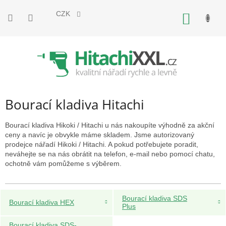
Přejít
na
CZK
NÁKUP
obsah
KOŠÍK
Bourací kladiva Hitachi
Bourací kladiva Hikoki / Hitachi u nás nakoupíte výhodně za akční
ceny a navíc je obvykle máme skladem. Jsme autorizovaný
prodejce nářadí Hikoki / Hitachi. A pokud potřebujete poradit,
neváhejte se na nás obrátit na telefon, e-mail nebo pomocí chatu,
ochotně vám pomůžeme s výběrem.
Bourací kladiva SDS
Bourací kladiva HEX
Plus
Bourací kladiva SDS-