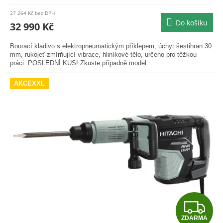
M
27 264 Kč bez DPH
Do košíku
A
32 990 Kč
Bourací kladivo s elektropneumatickým příklepem, úchyt šestihran 30
mm, rukojeť zmírňující vibrace, hliníkové tělo, určeno pro těžkou
práci. POSLEDNÍ KUS! Zkuste případně model...
AKCEXXL
Z
ZDARMA