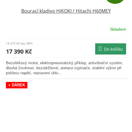
D
Bourací kladivo HiKOKI / Hitachi H60MEY
A
R
Skladem
M
14 372 Kč bez DPH
Do košíku
A
17 390 Kč
Bezuhlíkový motor, elektropneumatický příklep, antivibrační systém,
dlouhá životnost, bezúdržbové, aretace vypínače, stabilní výkon při
poklesu napětí, nastavení úhlu...
+ DÁREK