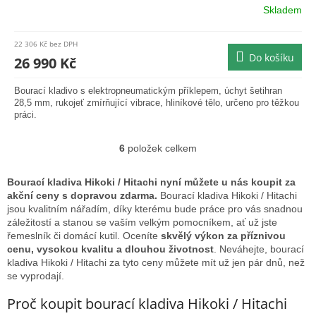
R
Skladem
M
22 306 Kč bez DPH
Do košíku
A
26 990 Kč
Bourací kladivo s elektropneumatickým příklepem, úchyt šetihran
28,5 mm, rukojeť zmírňující vibrace, hliníkové tělo, určeno pro těžkou
práci.
6
položek celkem
O
v
l
Bourací kladiva Hikoki / Hitachi nyní můžete u nás koupit za
á
akční ceny s dopravou zdarma.
Bourací kladiva Hikoki / Hitachi
d
jsou kvalitním nářadím, díky kterému bude práce pro vás snadnou
a
záležitostí a stanou se vaším velkým pomocníkem, ať už jste
c
řemeslník či domácí kutil. Oceníte
skvělý výkon za příznivou
í
cenu, vysokou kvalitu a dlouhou životnost
. Neváhejte, bourací
p
kladiva Hikoki / Hitachi za tyto ceny můžete mít už jen pár dnů, než
r
se vyprodají.
v
k
Proč koupit bourací kladiva Hikoki / Hitachi
y