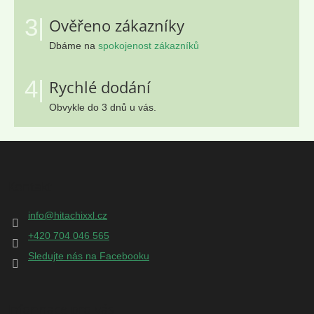
3|
Ověřeno zákazníky
Dbáme na
spokojenost zákazníků
4|
Rychlé dodání
Obvykle do 3 dnů u vás.
Z
á
p
Kontakt
a
t
info
@
hitachixxl.cz
í
+420 704 046 565
Sledujte nás na Facebooku
Informace pro vás