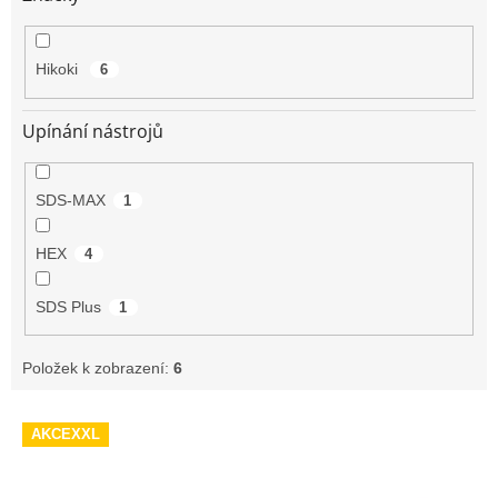
Hikoki
6
Upínání nástrojů
SDS-MAX
1
HEX
4
SDS Plus
1
Položek k zobrazení:
6
V
AKCEXXL
ý
p
i