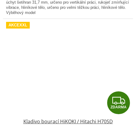
úchyt šetihran 31,7 mm, určeno pro vertikální práci, rukojeť zmírňující
vibrace, hliníkové tělo, určeno pro velmi těžkou práci, hliníkové tělo.
Výběhový model
AKCEXXL
Z
ZDARMA
D
Kladivo bourací HiKOKI / Hitachi H70SD
A