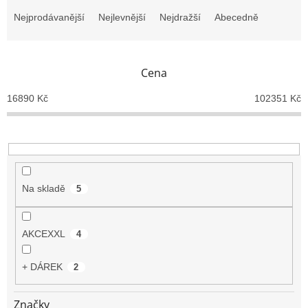
Ř
a
Nejprodávanější
Nejlevnější
Nejdražší
Abecedně
z
e
n
Cena
í
p
16890
Kč
102351
Kč
r
o
d
u
k
t
Na skladě
5
ů
AKCEXXL
4
+ DÁREK
2
Značky