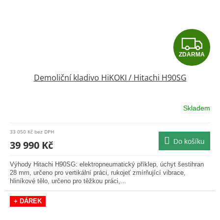
Z
ZDARMA
D
Demoliční kladivo HiKOKI / Hitachi H90SG
A
R
Skladem
M
33 050 Kč bez DPH
Do košíku
A
39 990 Kč
Výhody Hitachi H90SG: elektropneumatický příklep, úchyt šestihran
28 mm, určeno pro vertikální práci, rukojeť zmírňující vibrace,
hliníkové tělo, určeno pro těžkou práci,...
+ DÁREK