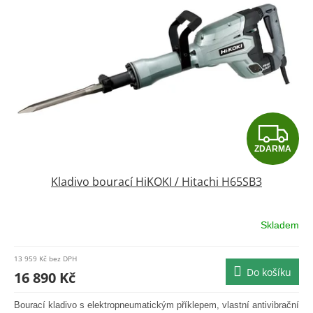
s
p
r
o
d
u
k
t
Z
ů
ZDARMA
D
Kladivo bourací HiKOKI / Hitachi H65SB3
A
R
Skladem
Průměrné
hodnocení
M
produktu
13 959 Kč bez DPH
je
Do košíku
A
16 890 Kč
0,0
z
Bourací kladivo s elektropneumatickým příklepem, vlastní antivibrační
5