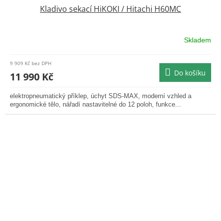
Kladivo sekací HiKOKI / Hitachi H60MC
A
R
Skladem
M
9 909 Kč bez DPH
Do košíku
A
11 990 Kč
elektropneumatický příklep, úchyt SDS-MAX, moderní vzhled a
ergonomické tělo, nářadí nastavitelné do 12 poloh, funkce...