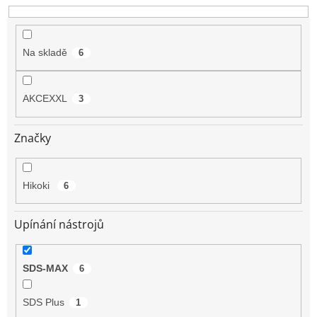
u
k
t
Na skladě
6
ů
AKCEXXL
3
Značky
Hikoki
6
Upínání nástrojů
SDS-MAX
6
SDS Plus
1