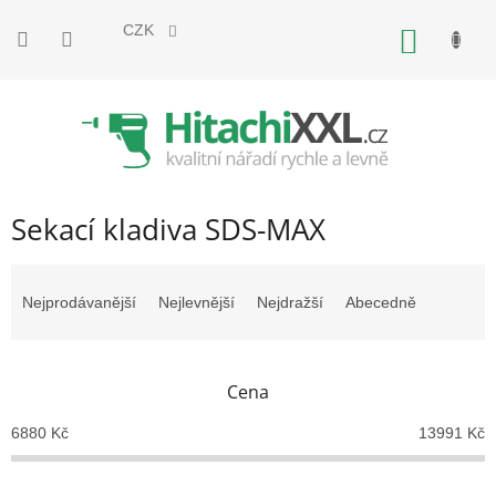
Přejít
na
CZK
NÁKUP
obsah
KOŠÍK
Sekací kladiva SDS-MAX
Ř
a
Nejprodávanější
Nejlevnější
Nejdražší
Abecedně
z
e
n
Cena
í
p
6880
Kč
13991
Kč
r
o
d