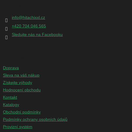
p
Kontakt
a
t
info
@
hitachixxl.cz
í
+420 704 046 565
Sledujte nás na Facebooku
Informace pro vás
Doprava
Sleva na váš nákup
Získejte výhody
Hodnocení obchodu
Kontakt
Katalogy
Obchodní podmínky
Podmínky ochrany osobních údajů
Provizní systém