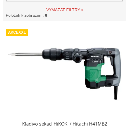
VYMAZAT FILTRY
Položek k zobrazení:
6
V
AKCEXXL
ý
p
i
s
p
r
o
d
u
k
t
ů
Kladivo sekací HiKOKI / Hitachi H41MB2