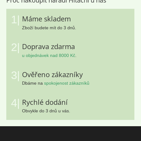
Proč nakoupit nářadí Hitachi u nás
d
a
c
1|
Máme skladem
í
Zboží budete mít do 3 dnů.
p
r
v
2|
Doprava zdarma
k
y
u objednávek nad 8000 Kč
.
v
ý
p
3|
Ověřeno zákazníky
i
s
Dbáme na
spokojenost zákazníků
u
4|
Rychlé dodání
Obvykle do 3 dnů u vás.
Z
á