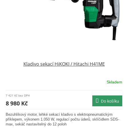
Kladivo sekací HiKOKI / Hitachi H41ME
Skladem
Průměrné
hodnocení
produktu
7 421 Kč bez DPH
je
Do košíku
8 980 Kč
0,0
z
Bezuhlíkový motor, lehké sekací kladivo s elektropneumatickým
5
příklepem, výkonem 1.050 W, regulací počtu úderů, sklíčidlem SDS-
hvězdiček.
max, sekáč nastavitelný do 12 poloh