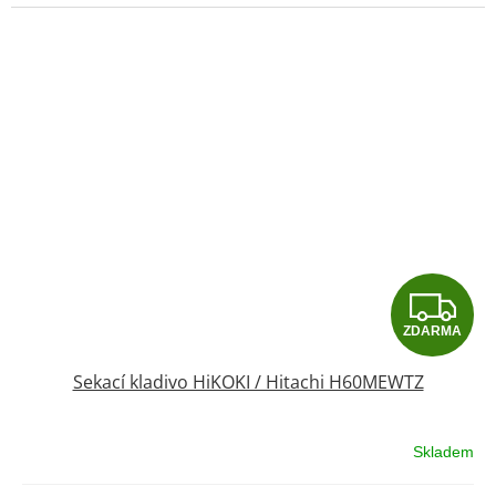
Z
ZDARMA
D
Sekací kladivo HiKOKI / Hitachi H60MEWTZ
A
R
Skladem
Průměrné
hodnocení
M