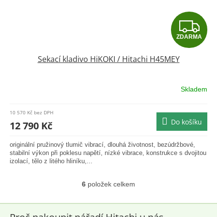
Z
ZDARMA
D
Sekací kladivo HiKOKI / Hitachi H45MEY
A
R
Skladem
M
10 570 Kč bez DPH
Do košíku
A
12 790 Kč
originální pružinový tlumič vibrací, dlouhá životnost, bezúdržbové,
stabilní výkon při poklesu napětí, nízké vibrace, konstrukce s dvojitou
izolací, tělo z litého hliníku,...
6
položek celkem
O
v
l
á