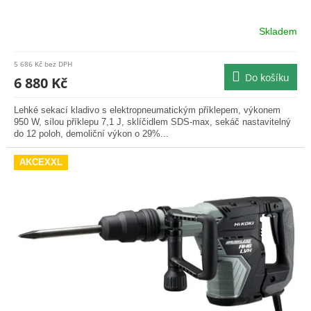
Skladem
Průměrné
hodnocení
produktu
5 686 Kč bez DPH
je
Do košíku
6 880 Kč
5,0
z
Lehké sekací kladivo s elektropneumatickým příklepem, výkonem
5
950 W, sílou příklepu 7,1 J, sklíčidlem SDS-max, sekáč nastavitelný
hvězdiček.
do 12 poloh, demoliční výkon o 29%...
AKCEXXL