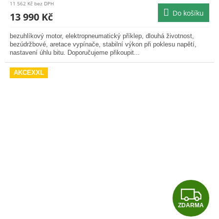
produktu
11 562 Kč bez DPH
je
Do košíku
A
13 990 Kč
5,0
z
bezuhlíkový motor, elektropneumatický příklep, dlouhá životnost,
5
bezúdržbové, aretace vypínače, stabilní výkon při poklesu napětí,
hvězdiček.
nastavení úhlu bitu. Doporučujeme přikoupit...
AKCEXXL
Z
ZDARMA
D