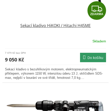
Z
ZDARMA
D
Sekací kladivo HiKOKI / Hitachi H45ME
A
R
Skladem
Průměrné
hodnocení
M
produktu
7 479 Kč bez DPH
je
Do košíku
A
9 050 Kč
5,0
z
Sekací kladivo s bezuhlíkovým motorem, elektropneumatickým
5
příklepem, výkonem 1150 W, intenzitou úderu 13 J, sklíčidlem SDS-
hvězdiček.
max, nejlpší v bourání ve své třídě, hmotnost 7,0 kg....