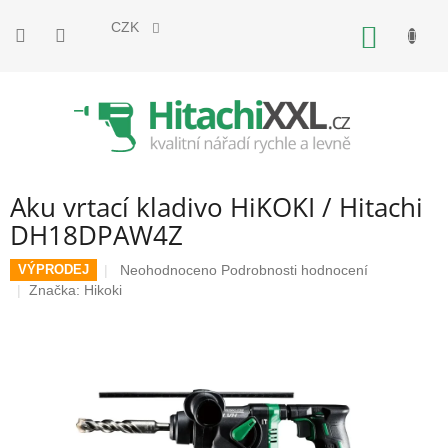
Přejít
na
CZK
NÁKUP
obsah
KOŠÍK
Aku vrtací kladivo HiKOKI / Hitachi
DH18DPAW4Z
Průměrné
Neohodnoceno
Podrobnosti hodnocení
VÝPRODEJ
hodnocení
Značka:
Hikoki
produktu
je
0,0
z
5
hvězdiček.