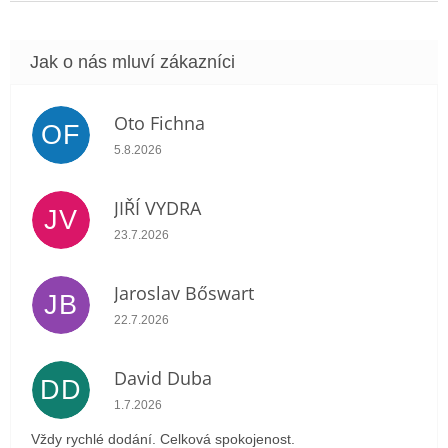
Oto Fichna
OF
Hodnocení obchodu je 5 z 5 hvězdiček.
5.8.2026
JIŘÍ VYDRA
JV
Hodnocení obchodu je 5 z 5 hvězdiček.
23.7.2026
Jaroslav Bőswart
JB
Hodnocení obchodu je 5 z 5 hvězdiček.
22.7.2026
David Duba
DD
Hodnocení obchodu je 5 z 5 hvězdiček.
1.7.2026
Vždy rychlé dodání. Celková spokojenost.