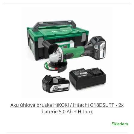
Aku úhlová bruska HiKOKI / Hitachi G18DSL TP - 2x
baterie 5,0 Ah + Hitbox
Skladem
Průměrné
hodnocení