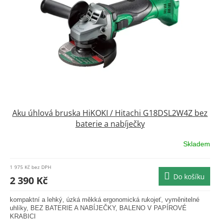
Aku úhlová bruska HiKOKI / Hitachi G18DSL2W4Z bez
baterie a nabíječky
Skladem
Průměrné
hodnocení
produktu
1 975 Kč bez DPH
je
Do košíku
2 390 Kč
0,0
z
kompaktní a lehký, úzká měkká ergonomická rukojeť, vyměnitelné
5
uhlíky, BEZ BATERIE A NABÍJEČKY, BALENO V PAPÍROVÉ
hvězdiček.
KRABICI