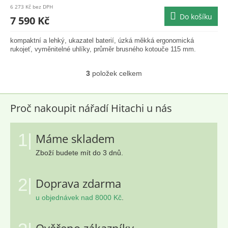
produktu
6 273 Kč bez DPH
je
Do košíku
7 590 Kč
5,0
z
kompaktní a lehký, ukazatel baterií, úzká měkká ergonomická
5
rukojeť, vyměnitelné uhlíky, průměr brusného kotouče 115 mm.
hvězdiček.
3
položek celkem
O
v
l
á
Proč nakoupit nářadí Hitachi u nás
d
a
c
1|
Máme skladem
í
Zboží budete mít do 3 dnů.
p
r
v
2|
Doprava zdarma
k
y
u objednávek nad 8000 Kč
.
v
ý
p