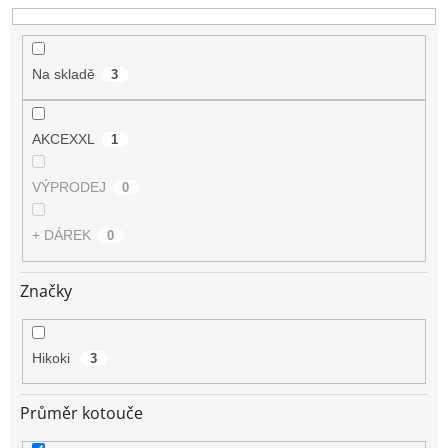
u
k
t
Na skladě
3
ů
AKCEXXL
1
VÝPRODEJ
0
+ DÁREK
0
Značky
Hikoki
3
Průměr kotouče