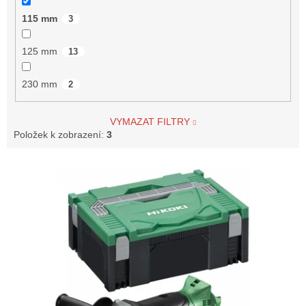
115 mm
3
125 mm
13
230 mm
2
VYMAZAT FILTRY
Položek k zobrazení:
3
V
ý
p
i
s
p
r
o
d
u