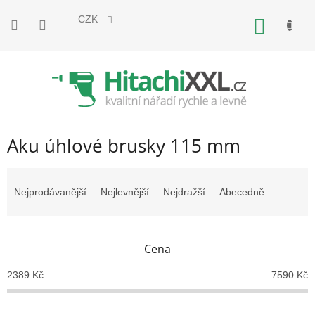
Přejít
na
CZK
NÁKUP
obsah
KOŠÍK
Aku úhlové brusky 115 mm
Ř
a
Nejprodávanější
Nejlevnější
Nejdražší
Abecedně
z
e
n
Cena
í
p
2389
Kč
7590
Kč
r
o
d