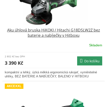
k
t
ů
Aku úhlová bruska HiKOKI / Hitachi G18DSLW2Z bez
baterie a nabíječky v Hitboxu
Skladem
Průměrné
hodnocení
produktu
2 802 Kč bez DPH
je
Do košíku
3 390 Kč
5,0
z
kompaktní a lehký, úzká měkká ergonomická rukojeť, vyměnitelné
5
uhlíky, BEZ BATERIE A NABÍJEČKY, BALENO V HITBOXU
hvězdiček.
AKCEXXL