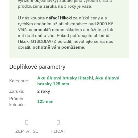
vyřízení objednávky) zadáte jeho výrobní číslo a
prodloužená záruka na 3 roky je vaše.
U nás koupíte
nářadí Hikoki
za nízké ceny a s
rychlým dodáním už při objednávce nad 8000 Kč.
Většinu produktů máme skladem a můžete je tak
mít do 3 dnů u vás. Pokud potřebujete ohledně
Hikoki G18DBLW7Z poradit, neváhejte se na nás
obrátit,
ochotně vám pomůžeme
.
Doplňkové parametry
Aku úhlové brusky Hitachi
,
Aku úhlové
Kategorie
:
brusky 125 mm
Záruka
:
2 roky
Průměr
125 mm
kotouče
:
ZEPTAT SE
HLÍDAT