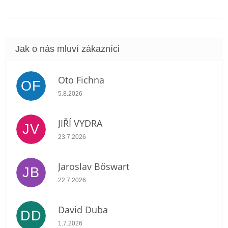
Oto Fichna
OF
Hodnocení obchodu je 5 z 5 hvězdiček.
5.8.2026
JIŘÍ VYDRA
JV
Hodnocení obchodu je 5 z 5 hvězdiček.
23.7.2026
Jaroslav Bőswart
JB
Hodnocení obchodu je 5 z 5 hvězdiček.
22.7.2026
David Duba
DD
Hodnocení obchodu je 5 z 5 hvězdiček.
1.7.2026