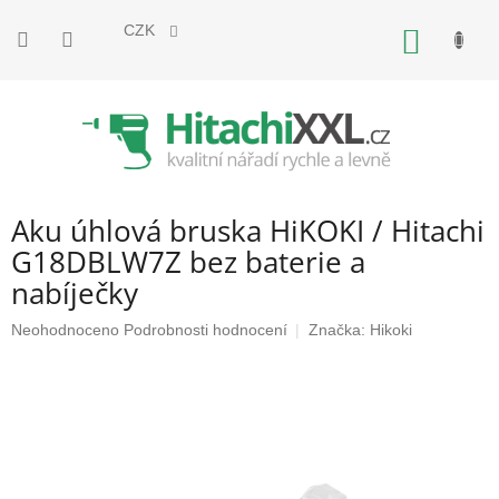
Přejít
na
CZK
NÁKUP
obsah
KOŠÍK
Aku úhlová bruska HiKOKI / Hitachi
G18DBLW7Z bez baterie a
nabíječky
Průměrné
Neohodnoceno
Podrobnosti hodnocení
Značka:
Hikoki
hodnocení
produktu
je
0,0
z
5
hvězdiček.