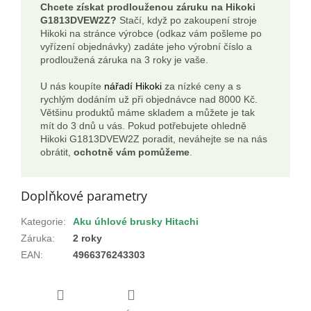
Chcete získat prodlouženou záruku na Hikoki
G1813DVEW2Z?
Stačí, když po zakoupení stroje
Hikoki na stránce výrobce (odkaz vám pošleme po
vyřízení objednávky) zadáte jeho výrobní číslo a
prodloužená záruka na 3 roky je vaše.
U nás koupíte
nářadí Hikoki
za nízké ceny a s
rychlým dodáním už při objednávce nad 8000 Kč.
Většinu produktů máme skladem a můžete je tak
mít do 3 dnů u vás. Pokud potřebujete ohledně
Hikoki G1813DVEW2Z poradit, neváhejte se na nás
obrátit,
ochotně vám pomůžeme
.
Doplňkové parametry
Kategorie
:
Aku úhlové brusky Hitachi
Záruka
:
2 roky
EAN
:
4966376243303