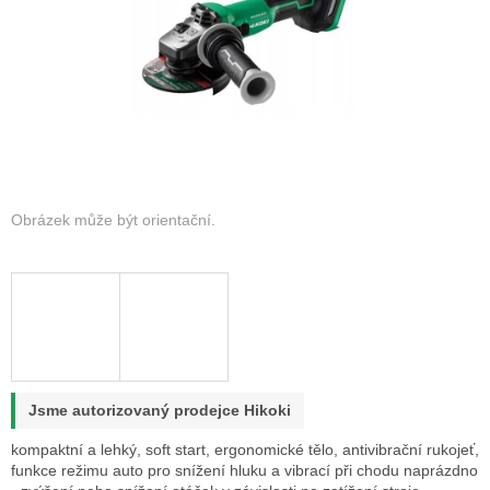
Jsme autorizovaný prodejce Hikoki
kompaktní a lehký, soft start, ergonomické tělo, antivibrační rukojeť,
funkce režimu auto pro snížení hluku a vibrací při chodu naprázdno