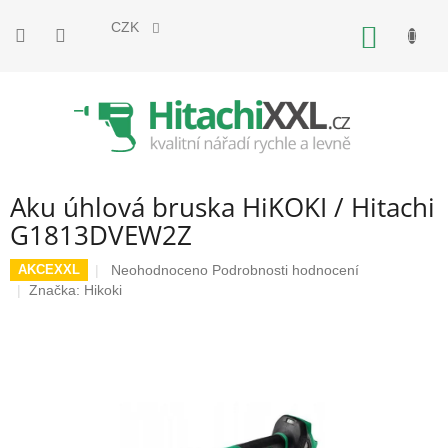
Přejít
na
CZK
NÁKUP
obsah
KOŠÍK
Aku úhlová bruska HiKOKI / Hitachi
G1813DVEW2Z
Průměrné
Neohodnoceno
Podrobnosti hodnocení
AKCEXXL
hodnocení
Značka:
Hikoki
produktu
je
0,0
z
5
hvězdiček.