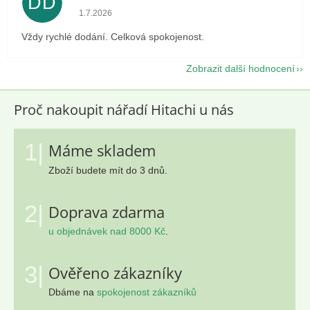
DD
Hodnocení obchodu je 5 z 5 hvězdiček.
1.7.2026
Vždy rychlé dodání. Celková spokojenost.
Zobrazit další hodnocení
Proč nakoupit nářadí Hitachi u nás
1|
Máme skladem
Zboží budete mít do 3 dnů.
2|
Doprava zdarma
u objednávek nad 8000 Kč
.
3|
Ověřeno zákazníky
Dbáme na
spokojenost zákazníků