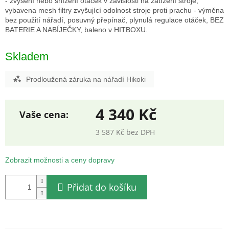
- zvýšení nebo snížení otáček v závislosti na zatížení stroje,
vybavena mesh filtry zvyšující odolnost stroje proti prachu - výměna
bez použití nářadí, posuvný přepínač, plynulá regulace otáček, BEZ
BATERIE A NABÍJEČKY, baleno v HITBOXU.
Skladem
Prodloužená záruka na nářadí Hikoki
4 340 Kč
3 587 Kč bez DPH
Měrná
cena:
Zobrazit možnosti a ceny dopravy
Přidat do košíku