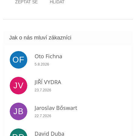
ZEPTAT SE
HLÍDAT
Oto Fichna
OF
Hodnocení obchodu je 5 z 5 hvězdiček.
5.8.2026
JIŘÍ VYDRA
JV
Hodnocení obchodu je 5 z 5 hvězdiček.
23.7.2026
Jaroslav Bőswart
JB
Hodnocení obchodu je 5 z 5 hvězdiček.
22.7.2026
David Duba