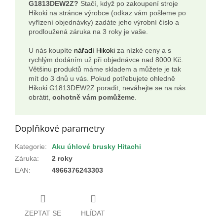
G1813DEW2Z?
Stačí, když po zakoupení stroje
Hikoki na stránce výrobce (odkaz vám pošleme po
vyřízení objednávky) zadáte jeho výrobní číslo a
prodloužená záruka na 3 roky je vaše.
U nás koupíte
nářadí Hikoki
za nízké ceny a s
rychlým dodáním už při objednávce nad 8000 Kč.
Většinu produktů máme skladem a můžete je tak
mít do 3 dnů u vás. Pokud potřebujete ohledně
Hikoki G1813DEW2Z poradit, neváhejte se na nás
obrátit,
ochotně vám pomůžeme
.
Doplňkové parametry
Kategorie
:
Aku úhlové brusky Hitachi
Záruka
:
2 roky
EAN
:
4966376243303
ZEPTAT SE
HLÍDAT