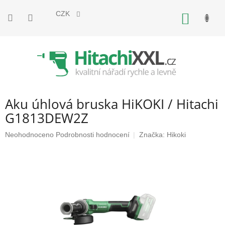
Přejít
na
CZK
NÁKUP
obsah
KOŠÍK
Aku úhlová bruska HiKOKI / Hitachi
G1813DEW2Z
Průměrné
Neohodnoceno
Podrobnosti hodnocení
Značka:
Hikoki
hodnocení
produktu
je
0,0
z
5
hvězdiček.