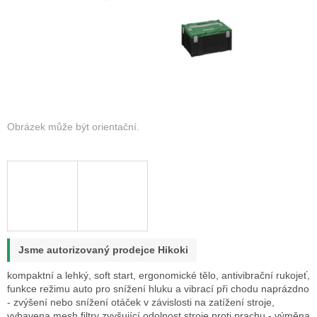
Jsme autorizovaný prodejce Hikoki
kompaktní a lehký, soft start, ergonomické tělo, antivibrační rukojeť,
funkce režimu auto pro snížení hluku a vibrací při chodu naprázdno
- zvýšení nebo snížení otáček v závislosti na zatížení stroje,
vybavena mesh filtry zvyšující odolnost stroje proti prachu - výměna