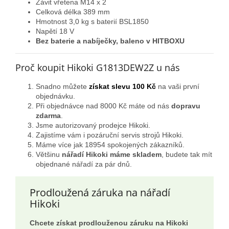
Závit vřetena M14 x 2
Celková délka 389 mm
Hmotnost 3,0 kg s baterií BSL1850
Napětí 18 V
Bez baterie a nabíječky, baleno v HITBOXU
Proč koupit Hikoki G1813DEW2Z u nás
Snadno můžete
získat slevu 100 Kč
na vaši první
objednávku.
Při objednávce nad 8000 Kč máte od nás
dopravu
zdarma
.
Jsme autorizovaný prodejce Hikoki.
Zajistíme vám i pozáruční servis strojů Hikoki.
Máme více jak 18954 spokojených zákazníků.
Většinu
nářadí Hikoki máme skladem
, budete tak mít
objednané nářadí za pár dnů.
Prodloužená záruka na nářadí
Hikoki
Chcete získat prodlouženou záruku na Hikoki