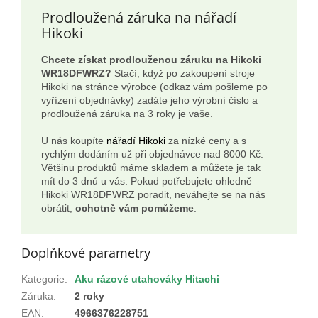
Prodloužená záruka na nářadí
Hikoki
Chcete získat prodlouženou záruku na Hikoki
WR18DFWRZ?
Stačí, když po zakoupení stroje
Hikoki na stránce výrobce (odkaz vám pošleme po
vyřízení objednávky) zadáte jeho výrobní číslo a
prodloužená záruka na 3 roky je vaše.
U nás koupíte
nářadí Hikoki
za nízké ceny a s
rychlým dodáním už při objednávce nad 8000 Kč.
Většinu produktů máme skladem a můžete je tak
mít do 3 dnů u vás. Pokud potřebujete ohledně
Hikoki WR18DFWRZ poradit, neváhejte se na nás
obrátit,
ochotně vám pomůžeme
.
Doplňkové parametry
Kategorie
:
Aku rázové utahováky Hitachi
Záruka
:
2 roky
EAN
:
4966376228751