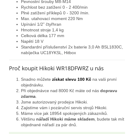
Pevnostní šrouby M8-M14
Rychlost bez zatížení 0 - 2 400/min
Plné zatížení příklepů 0 - 3200 /min.
Max. utahovací moment 220 Nm
Upínání 1/2” čtyřhran
Hmotnost stroje 1,4 kg
Celková délka 177 mm
Napětí 18 V
Standardní příslušenství 2x baterie 3,0 Ah BSL1830C,
nabíječka UC18YKSL, Hitbox
Proč koupit Hikoki WR18DFWRZ u nás
Snadno můžete
získat slevu 100 Kč
na vaši první
objednávku.
Při objednávce nad 8000 Kč máte od nás
dopravu
zdarma
.
Jsme autorizovaný prodejce Hikoki.
Zajistíme vám i pozáruční servis strojů Hikoki.
Máme více jak 18954 spokojených zákazníků.
Většinu
nářadí Hikoki máme skladem
, budete tak mít
objednané nářadí za pár dnů.