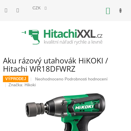
Přejít
na
CZK
NÁKUP
obsah
KOŠÍK
Aku rázový utahovák HiKOKI /
Hitachi WR18DFWRZ
Průměrné
Neohodnoceno
Podrobnosti hodnocení
VÝPRODEJ
hodnocení
Značka:
Hikoki
produktu
je
0,0
z
5
hvězdiček.