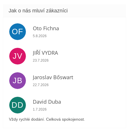
Oto Fichna
OF
Hodnocení obchodu je 5 z 5 hvězdiček.
5.8.2026
JIŘÍ VYDRA
JV
Hodnocení obchodu je 5 z 5 hvězdiček.
23.7.2026
Jaroslav Bőswart
JB
Hodnocení obchodu je 5 z 5 hvězdiček.
22.7.2026
David Duba
DD
Hodnocení obchodu je 5 z 5 hvězdiček.
1.7.2026
Vždy rychlé dodání. Celková spokojenost.