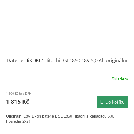
Baterie HiKOKI / Hitachi BSL1850 18V 5,0 Ah originální
Skladem
Průměrné
hodnocení
produktu
1 500 Kč bez DPH
je
1 815 Kč
Do košíku
0,0
z
5
Originální 18V Li-ion baterie BSL 1850 Hitachi s kapacitou 5,0.
hvězdiček.
Poslední 2ks!