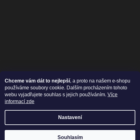
Chceme vám dát to nejlepší
, a proto na našem e-shopu
používáme soubory cookie. Dalším procházením tohoto
webu vyjadřujete souhlas s jejich používáním.
Více
informací zde
Nastavení
Vytvořil Shoptet
Nyní můžete nakupovat i v Eurech, stačí
Souhlasím
Copyright 2026
HitachiXXL.cz
. Všechna práva vyhrazena.