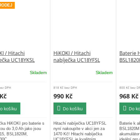
RODEJ
I / Hitachi
HiKOKI / Hitachi
Baterie H
ječka UC18YKSL
nabíječka UC18YFSL
BSL1820
origináln
Skladem
Skladem
rné
Průměrné
Průměrné
cení
hodnocení
hodnocení
ktu
produktu
produktu
bez DPH
818 Kč bez DPH
800 Kč bez D
je
je
 Kč
990 Kč
968 Kč
5,0
5,0
z
z
o košíku
Do košíku
Do ko
5
5
ček.
hvězdiček.
hvězdiček.
čka HiKOKI pro baterie s
Hitachi nabíječka UC18YFSL
Baterie k 
tou do 3,0 Ah jako jsou
nyní nakoupíte v akci jen za
BSL1820M je
15, BSL1820M,
1470 Kč! Hitachi nabíječka
akumulátor 
30C.
UC18YFSL je kvalitním
ideální pro