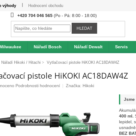
te výhody
Hodnocení obchodu
Provizní systém
Moje obje
+420 704 046 565
HLEDAT
 Milwaukee
Nářadí Bosch
Nářadí Dewalt
Servis
Nářadí Hikoki / Hitachi
Vytlačovací pistole HiKOKI AC18DAW4Z
lačovací pistole HiKOKI AC18DAW4Z
né
noceno
Podrobnosti hodnocení
Značka:
Hikoki
ení
u
Jsme 
Akumulát
400 ml.
lepidel,
ek.
usnadněn
BEZ BA