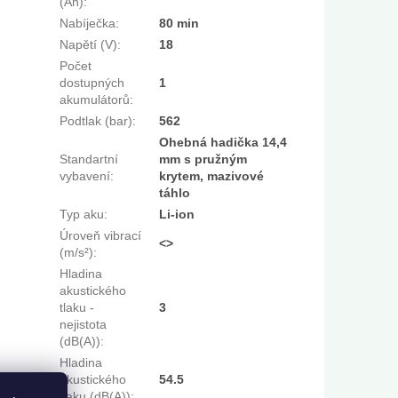
(Ah)
:
Nabíječka
:
80 min
Napětí (V)
:
18
Počet
dostupných
1
akumulátorů
:
Podtlak (bar)
:
562
Ohebná hadička 14,4
Standartní
mm s pružným
vybavení
:
krytem, mazivové
táhlo
Typ aku
:
Li-ion
Úroveň vibrací
<>
(m/s²)
:
Hladina
akustického
tlaku -
3
nejistota
(dB(A))
:
Hladina
akustického
54.5
tlaku (dB(A))
: