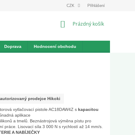
dnávka
CZK
Přihlášení
NÁKUPNÍ
Prázdný košík
KOŠÍK
Doprava
Hodnocení obchodu
autorizovaný prodejce Hikoki
orová vytlačovací pistole AC18DAW4Z s
kapacitou
Snadná aplikace
 silikonů a tmelů. Beznástrojová výměna pístu pro
í práce. Lisovací síla 3 000 N s rychlostí až 14 mm/s.
TERIE A NABÍJEČKY