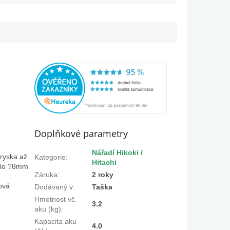
Doplňkové parametry
Nářadí Hikoki /
tryska až
Kategorie
:
Hitachi
idlo ?8mm
Záruka
:
2 roky
ová
Dodávaný v
:
Taška
Hmotnost vč.
3.2
aku (kg)
:
Kapacita aku
4.0