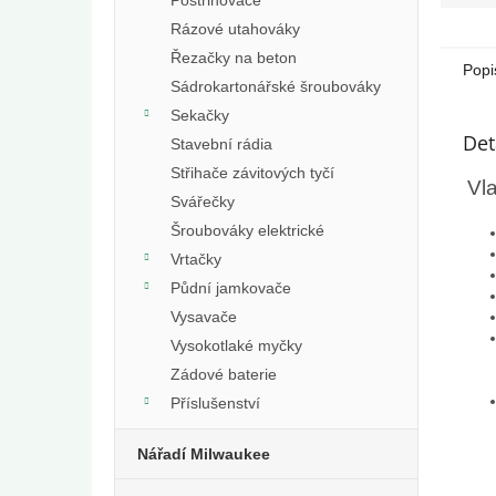
Rázové utahováky
Řezačky na beton
Popi
Sádrokartonářské šroubováky
Sekačky
Det
Stavební rádia
Střihače závitových tyčí
Vl
Svářečky
Šroubováky elektrické
Vrtačky
Půdní jamkovače
Vysavače
Vysokotlaké myčky
Zádové baterie
Příslušenství
Nářadí Milwaukee