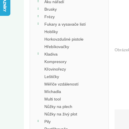
e
Aku nářadí
l
Brusky
Frézy
Fukary a vysavače listí
Hoblíky
Horkovzdušné pistole
Hřebíkovačky
Kladiva
Kompresory
Křovinořezy
Leštičky
Měřiče vzdáleností
Míchadla
Multi tool
Nůžky na plech
Nůžky na živý plot
Pily
Postřihovače