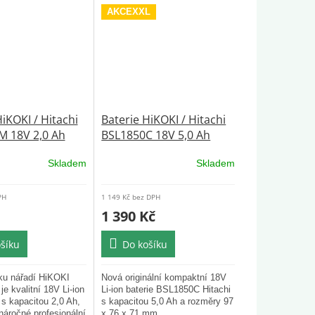
AKCEXXL
iKOKI / Hitachi
Baterie HiKOKI / Hitachi
M 18V 2,0 Ah
BSL1850C 18V 5,0 Ah
í
originální
Skladem
Skladem
Průměrné
hodnocení
produktu
PH
1 149 Kč bez DPH
je
1 390 Kč
5,0
z
šíku
Do košíku
5
hvězdiček.
aku nářadí HiKOKI
Nová originální kompaktní 18V
 kvalitní 18V Li-ion
Li-ion baterie BSL1850C Hitachi
s kapacitou 2,0 Ah,
s kapacitou 5,0 Ah a rozměry 97
 náročné profesionální
x 76 x 71 mm.