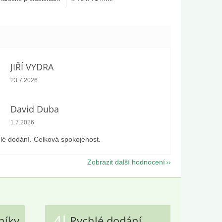
žití. Díky
 rozměrům a...
JIŘÍ VYDRA
Hodnocení obchodu je 5 z 5 hvězdiček.
23.7.2026
David Duba
Hodnocení obchodu je 5 z 5 hvězdiček.
1.7.2026
lé dodání. Celková spokojenost.
Zobrazit další hodnocení
4|
níky
Rychlé dodání