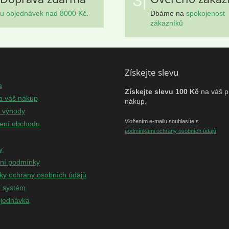
u objednávek nad 8000 Kč
.
Dbáme na
spokojenost
zákazníků
mace pro vás
Získejte slevu
a
Získejte slevu 100 Kč
na váš p
a váš nákup
nákup.
e výhody
Vložením e-mailu souhlasíte s
ení obchodu
podmínkami ochrany osobních údajů
y
ní podmínky
y ochrany osobních údajů
í systém
jednávka