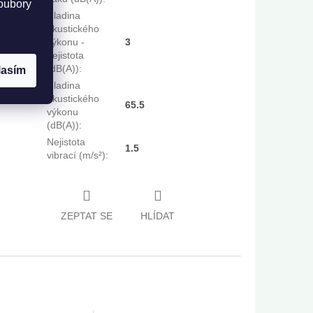
oubory
Hladina
akustického
výkonu -
3
nejistota
(dB(A))
:
lasím
Hladina
akustického
65.5
výkonu
(dB(A))
:
Nejistota
1.5
vibrací (m/s²)
:
ZEPTAT SE
HLÍDAT