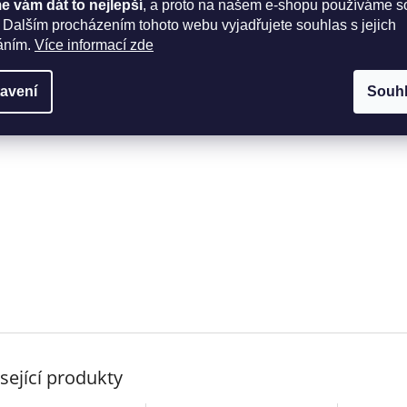
 vám dát to nejlepší
, a proto na našem e-shopu používáme s
 Dalším procházením tohoto webu vyjadřujete souhlas s jejich
áním.
Více informací zde
avení
Souh
sející produkty