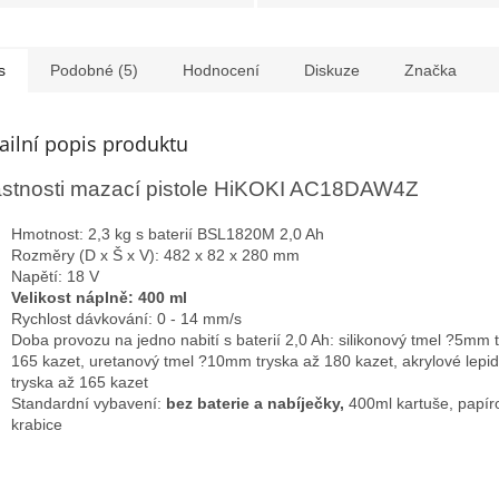
s
Podobné (5)
Hodnocení
Diskuze
Značka
ailní popis produktu
astnosti mazací pistole HiKOKI AC18DAW4Z
Hmotnost: 2,3 kg s baterií BSL1820M 2,0 Ah
Rozměry (D x Š x V): 482 x 82 x 280 mm
Napětí: 18 V
Velikost náplně: 400 ml
Rychlost dávkování: 0 - 14 mm/s
Doba provozu na jedno nabití s baterií 2,0 Ah: s
ilikonový tmel ?5mm 
165 kazet, uretanový tmel ?10mm tryska až 180 kazet, akrylové lep
tryska až 165 kazet
Standardní vybavení:
bez baterie a nabíječky,
400ml kartuše, papír
krabice