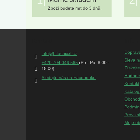
Zboží budete mít do 3 dnů.
Z
á
Kontakt
Infor
p
a
Doprav
info
@
hitachixxl.cz
t
Sleva n
+420 704 046 565
í
Získejt
Hodnoc
Sledujte nás na Facebooku
Kontakt
Katalog
Obchod
Podmínk
Provizn
Moje ob