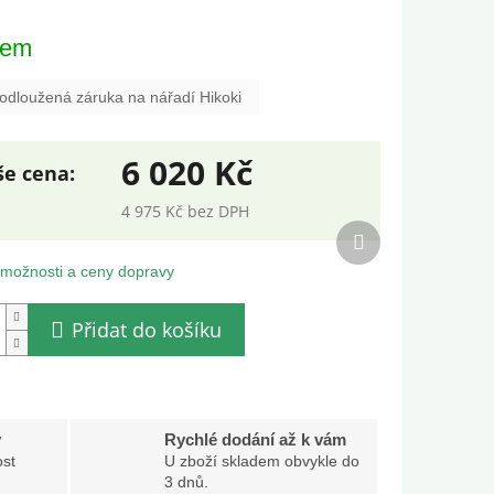
dem
odloužená záruka na nářadí Hikoki
6 020 Kč
4 975 Kč bez DPH
Další
ná
produkt
:
 možnosti a ceny dopravy
Přidat do košíku
y
Rychlé dodání až k vám
st
U zboží skladem obvykle do
3 dnů.