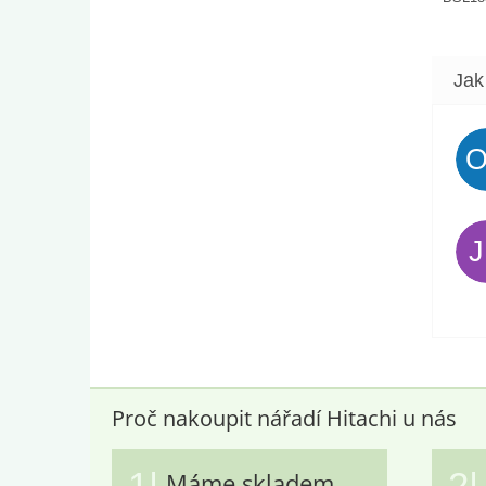
Proč nakoupit nářadí Hitachi u nás
1|
2|
Máme skladem