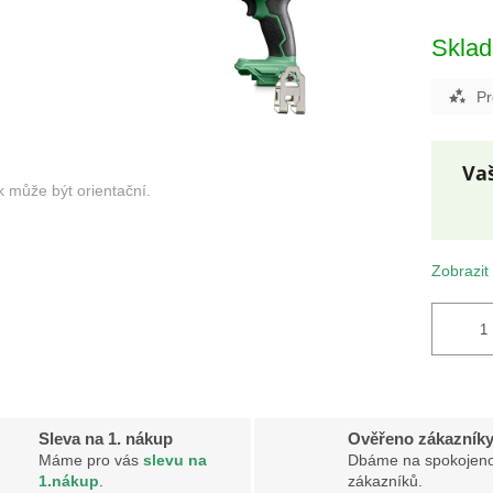
Skla
Pr
Měr
cena
Zobrazit
Sleva na 1. nákup
Ověřeno zákazník
Máme pro vás
slevu na
Dbáme na spokojeno
1.nákup
.
zákazníků.