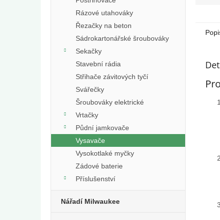
Rázové utahováky
Řezačky na beton
Popi
Sádrokartonářské šroubováky
Sekačky
Det
Stavební rádia
Střihače závitových tyčí
Pro
Svářečky
Šroubováky elektrické
Vrtačky
Půdní jamkovače
Vysavače
Vysokotlaké myčky
Zádové baterie
Příslušenství
Nářadí Milwaukee