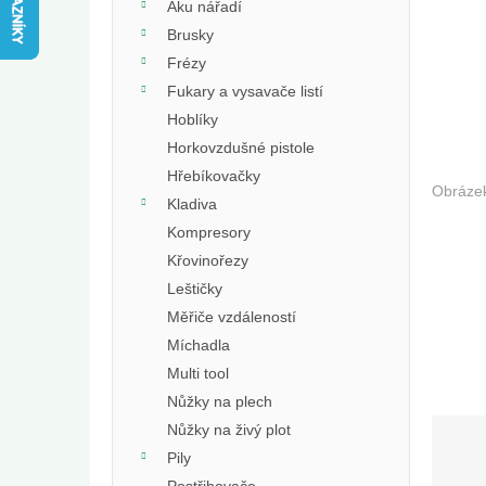
e
Aku nářadí
l
Brusky
Frézy
Fukary a vysavače listí
Hoblíky
Horkovzdušné pistole
Hřebíkovačky
Kladiva
Kompresory
Křovinořezy
Leštičky
Měřiče vzdáleností
Míchadla
Multi tool
Nůžky na plech
Nůžky na živý plot
Pily
Postřihovače