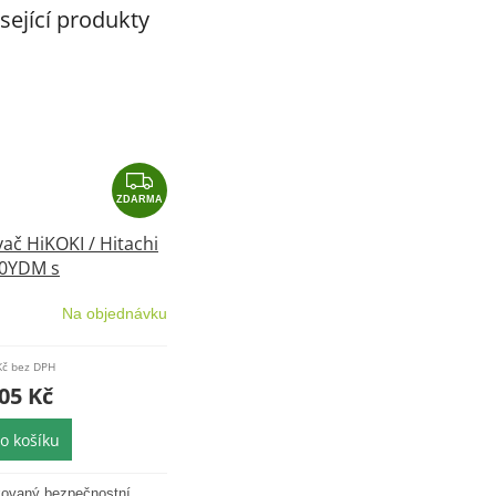
sející produkty
Z
D
ZDARMA
A
ač HiKOKI / Hitachi
R
0YDM s
M
matickým oklepem
A
Na objednávku
Kč bez DPH
05 Kč
o košíku
ikovaný bezpečnostní