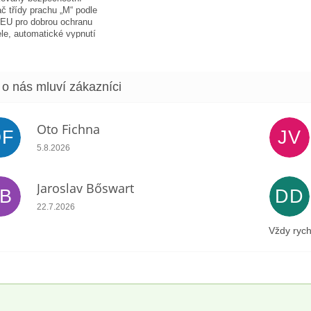
č třídy prachu „M“ podle
EU pro dobrou ochranu
ele, automatické vypnutí
je nádrž plná, zásuvka s
tickým zapnutím /...
Oto Fichna
OF
JV
Hodnocení obchodu je 5 z 5 hvězdiček.
5.8.2026
Jaroslav Bőswart
JB
DD
Hodnocení obchodu je 5 z 5 hvězdiček.
22.7.2026
Vždy rych