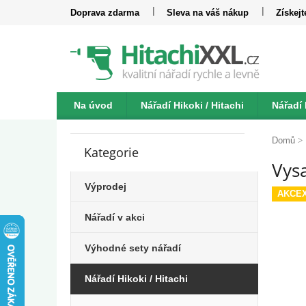
Přejít
Doprava zdarma
Sleva na váš nákup
Získej
na
obsah
Na úvod
Nářadí Hikoki / Hitachi
Nářadí
P
Katalogy
Kontakt
o
Domů
Kategorie
Přeskočit
s
Vys
kategorie
t
r
Výprodej
AKCE
a
n
Nářadí v akci
n
í
Výhodné sety nářadí
p
a
Nářadí Hikoki / Hitachi
n