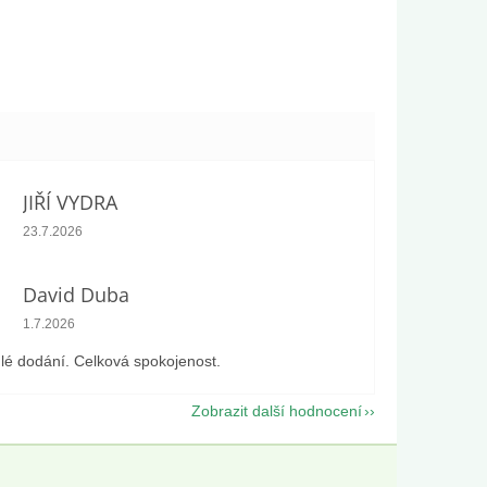
JIŘÍ VYDRA
Hodnocení obchodu je 5 z 5 hvězdiček.
23.7.2026
David Duba
Hodnocení obchodu je 5 z 5 hvězdiček.
1.7.2026
lé dodání. Celková spokojenost.
Zobrazit další hodnocení