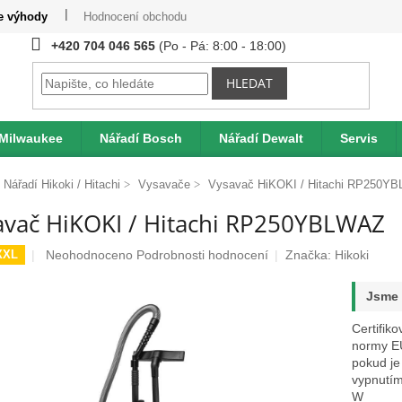
te výhody
Hodnocení obchodu
Provizní systém
Moje obje
+420 704 046 565
HLEDAT
 Milwaukee
Nářadí Bosch
Nářadí Dewalt
Servis
Nářadí Hikoki / Hitachi
Vysavače
Vysavač HiKOKI / Hitachi RP250Y
avač HiKOKI / Hitachi RP250YBLWAZ
Průměrné
Neohodnoceno
Podrobnosti hodnocení
Značka:
Hikoki
XXL
hodnocení
produktu
Jsme 
je
0,0
Certifik
z
normy EU
5
pokud je
hvězdiček.
vypnutím
W