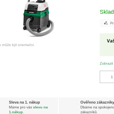
Skla
Pr
Měr
cena
Zobrazit
Sleva na 1. nákup
Ověřeno zákazník
Máme pro vás
slevu na
Dbáme na spokojeno
1.nákup
.
zákazníků.