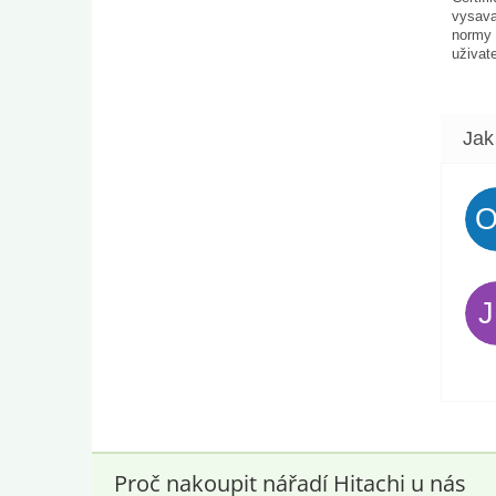
vysava
normy 
uživat
pokud 
automa
Proč nakoupit nářadí Hitachi u nás