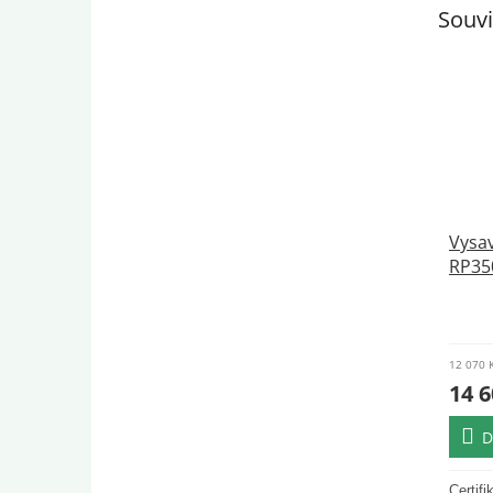
Souvi
Vysav
RP35
auto
12 070 
14 6
D
Certif