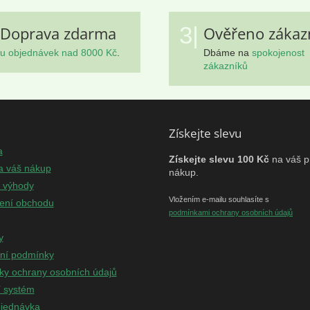
3|
Doprava zdarma
Ověřeno zákaz
u objednávek nad 8000 Kč
.
Dbáme na
spokojenost
zákazníků
mace pro vás
Získejte slevu
a
Získejte slevu 100 Kč
na váš p
a váš nákup
nákup.
e výhody
Vložením e-mailu souhlasíte s
ení obchodu
podmínkami ochrany osobních údajů
y
ní podmínky
y ochrany osobních údajů
í systém
jednávka