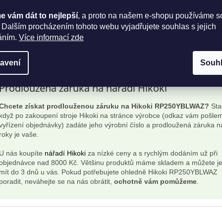
Snadno můžete
získat slevu 100 Kč
na vaši první objednávku.
Při objednávce nad 8000 Kč máte od nás
dopravu zdarma
.
 vám dát to nejlepší
, a proto na našem e-shopu používáme s
Jsme autorizovaný prodejce Hikoki.
 Dalším procházením tohoto webu vyjadřujete souhlas s jejich
Zajistíme vám i pozáruční servis strojů Hikoki.
áním.
Více informací zde
Máme více jak 18954 spokojených zákazníků.
Většinu
nářadí Hikoki máme skladem
, budete tak mít objednané ná
dnů.
avení
Souh
Prodloužená záruka na nářadí Hikoki
Chcete získat prodlouženou záruku na Hikoki RP250YBLWAZ?
Sta
když po zakoupení stroje Hikoki na stránce výrobce (odkaz vám pošle
vyřízení objednávky) zadáte jeho výrobní číslo a prodloužená záruka n
roky je vaše.
U nás koupíte
nářadí Hikoki
za nízké ceny a s rychlým dodáním už při
objednávce nad 8000 Kč. Většinu produktů máme skladem a můžete je
mít do 3 dnů u vás. Pokud potřebujete ohledně Hikoki RP250YBLWAZ
poradit, neváhejte se na nás obrátit,
ochotně vám pomůžeme
.