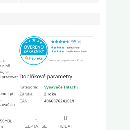
i s
e plně
ající
Doplňkové parametry
i pracovat
Kategorie
:
Vysavače Hitachi
nutí při
Záruka
:
2 roky
L
EAN
:
4966376241019
savač se
250YBL
ZEPTAT SE
HLÍDAT
ým