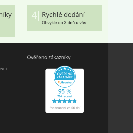
4|
níky
Rychlé dodání
Obvykle do 3 dnů u vás.
Ověřeno zákazníky
rvní