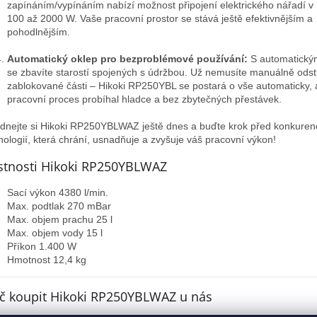
zapínáním/vypínáním nabízí možnost připojení elektrického nářadí v
100 až 2000 W. Vaše pracovní prostor se stává ještě efektivnějším a
pohodlnějším.
Automatický oklep pro bezproblémové používání:
S automatický
se zbavíte starostí spojených s údržbou. Už nemusíte manuálně ods
zablokované části – Hikoki RP250YBL se postará o vše automaticky, 
pracovní proces probíhal hladce a bez zbytečných přestávek.
dnejte si Hikoki RP250YBLWAZ ještě dnes a buďte krok před konkurenc
nologií, která chrání, usnadňuje a zvyšuje váš pracovní výkon!
stnosti Hikoki RP250YBLWAZ
Sací výkon 4380 l/min.
Max. podtlak 270 mBar
Max. objem prachu 25 l
Max. objem vody 15 l
Příkon 1.400 W
Hmotnost 12,4 kg
č koupit Hikoki RP250YBLWAZ u nás