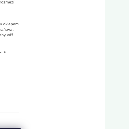
 rozmezí
m oklepem
traňovat
aby váš
í s