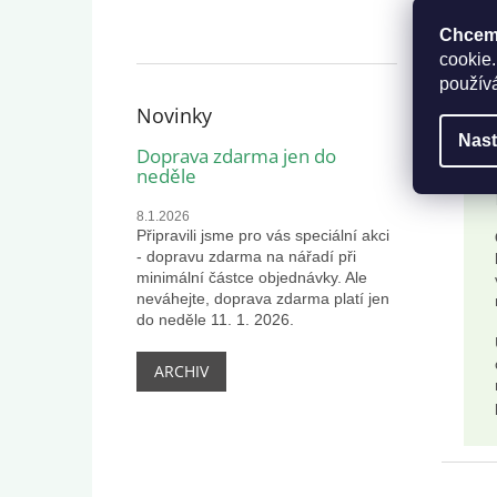
Chceme
cookie.
použív
Novinky
Nast
Doprava zdarma jen do
neděle
8.1.2026
Připravili jsme pro vás speciální akci
- dopravu zdarma na nářadí při
minimální částce objednávky. Ale
neváhejte, doprava zdarma platí jen
do neděle 11. 1. 2026.
ARCHIV