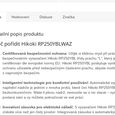
s
Hodnocení
Diskuze
Značka
ailní popis produktu
č pořídit Hikoki RP250YBLWAZ
Certifikovaná bezpečnostní ochrana:
Užijte si klidnou mysl při prác
bezpečnostním vysavačem Hikoki RP250YBL třídy prachu "L", který j
certifikován dle evropské normy EU. Hikoki RP250YBL poskytuje vynik
ochranu uživatele před nebezpečnými částicemi prachu, abyste mohl
s naprostým bezpečím.
Inteligentní technologie pro komfortní používání:
Automatické vyp
naplnění nádrže je jedním z mnoha prvků, které činí Hikoki RP250YB
bezkonkurenčním. Máte-li plnou nádrž, nemusíte se o nic starat – vy
postará sám a vy můžete pokračovat ve své práci.
Inovativní zásuvka pro elektrické nářadí:
S vysavačem Hikoki RP
získáte více než jen čistý prostor. Integrovaná zásuvka s automatick