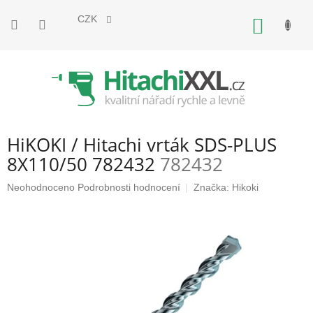
Přejít
na
CZK
NÁKUP
obsah
KOŠÍK
HiKOKI / Hitachi vrták SDS-PLUS
8X110/50 782432
782432
Průměrné
Neohodnoceno
Podrobnosti hodnocení
Značka:
Hikoki
hodnocení
produktu
je
0,0
z
5
hvězdiček.