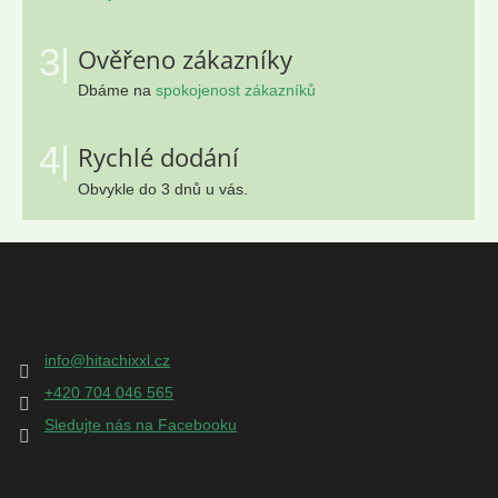
3|
Ověřeno zákazníky
Dbáme na
spokojenost zákazníků
4|
Rychlé dodání
Obvykle do 3 dnů u vás.
Z
á
p
Kontakt
a
t
info
@
hitachixxl.cz
í
+420 704 046 565
Sledujte nás na Facebooku