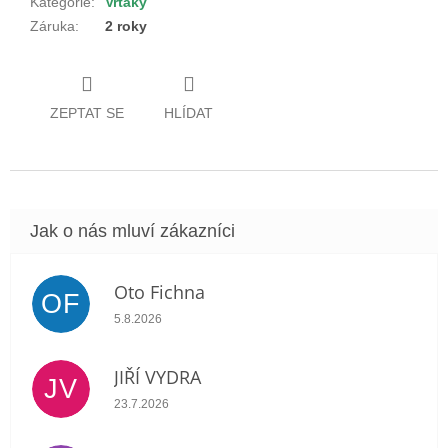
Kategorie
:
Vrtáky
Záruka
:
2 roky
ZEPTAT SE
HLÍDAT
Oto Fichna
OF
Hodnocení obchodu je 5 z 5 hvězdiček.
5.8.2026
JIŘÍ VYDRA
JV
Hodnocení obchodu je 5 z 5 hvězdiček.
23.7.2026