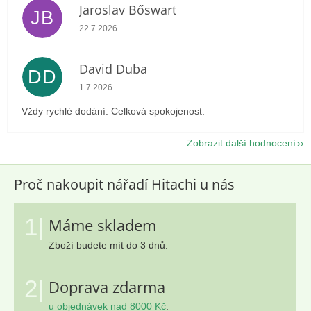
Jaroslav Bőswart
JB
Hodnocení obchodu je 5 z 5 hvězdiček.
22.7.2026
David Duba
DD
Hodnocení obchodu je 5 z 5 hvězdiček.
1.7.2026
Vždy rychlé dodání. Celková spokojenost.
Zobrazit další hodnocení
Proč nakoupit nářadí Hitachi u nás
1|
Máme skladem
Zboží budete mít do 3 dnů.
2|
Doprava zdarma
u objednávek nad 8000 Kč
.