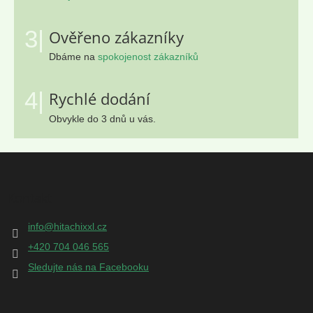
3|
Ověřeno zákazníky
Dbáme na
spokojenost zákazníků
4|
Rychlé dodání
Obvykle do 3 dnů u vás.
Z
á
p
Kontakt
a
t
info
@
hitachixxl.cz
í
+420 704 046 565
Sledujte nás na Facebooku