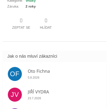
Kategorie
:
Vrtáky
Záruka
:
2 roky
ZEPTAT SE
HLÍDAT
Oto Fichna
OF
Hodnocení obchodu je 5 z 5 hvězdiček.
5.8.2026
JIŘÍ VYDRA
JV
Hodnocení obchodu je 5 z 5 hvězdiček.
23.7.2026