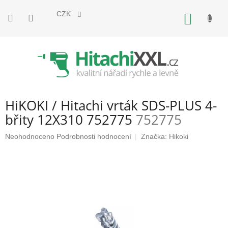
Přejít
na
CZK
NÁKUP
obsah
KOŠÍK
HiKOKI / Hitachi vrták SDS-PLUS 4-
břity 12X310 752775
752775
Průměrné
Neohodnoceno
Podrobnosti hodnocení
Značka:
Hikoki
hodnocení
produktu
je
0,0
z
5
hvězdiček.