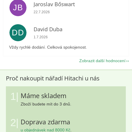
Jaroslav Bőswart
JB
Hodnocení obchodu je 5 z 5 hvězdiček.
22.7.2026
David Duba
DD
Hodnocení obchodu je 5 z 5 hvězdiček.
1.7.2026
Vždy rychlé dodání. Celková spokojenost.
Zobrazit další hodnocení
Proč nakoupit nářadí Hitachi u nás
1|
Máme skladem
Zboží budete mít do 3 dnů.
2|
Doprava zdarma
u objednávek nad 8000 Kč
.