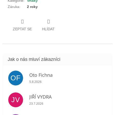
Kategorie
:
Vrtáky
Záruka
:
2 roky
ZEPTAT SE
HLÍDAT
Oto Fichna
OF
Hodnocení obchodu je 5 z 5 hvězdiček.
5.8.2026
JIŘÍ VYDRA
JV
Hodnocení obchodu je 5 z 5 hvězdiček.
23.7.2026