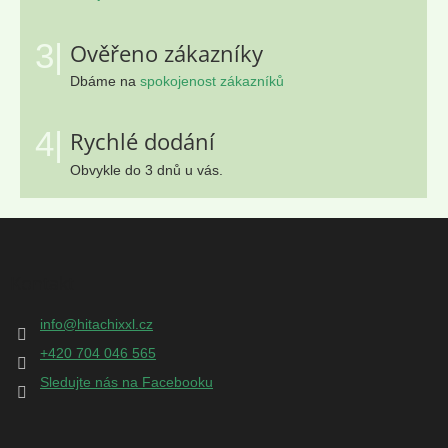
3|
Ověřeno zákazníky
Dbáme na
spokojenost zákazníků
4|
Rychlé dodání
Obvykle do 3 dnů u vás.
Z
á
p
Kontakt
a
t
info
@
hitachixxl.cz
í
+420 704 046 565
Sledujte nás na Facebooku