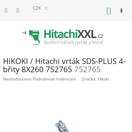
Přejít
na
CZK
NÁKUP
obsah
KOŠÍK
HiKOKI / Hitachi vrták SDS-PLUS 4-
břity 8X260 752765
752765
Průměrné
Neohodnoceno
Podrobnosti hodnocení
Značka:
Hikoki
hodnocení
produktu
je
0,0
z
5
hvězdiček.