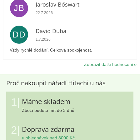
Jaroslav Bőswart
JB
Hodnocení obchodu je 5 z 5 hvězdiček.
22.7.2026
David Duba
DD
Hodnocení obchodu je 5 z 5 hvězdiček.
1.7.2026
Vždy rychlé dodání. Celková spokojenost.
Zobrazit další hodnocení
Proč nakoupit nářadí Hitachi u nás
1|
Máme skladem
Zboží budete mít do 3 dnů.
2|
Doprava zdarma
u objednávek nad 8000 Kč
.