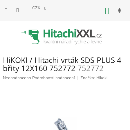
Přejít
na
CZK
NÁKUP
obsah
KOŠÍK
HiKOKI / Hitachi vrták SDS-PLUS 4-
břity 12X160 752772
752772
Průměrné
Neohodnoceno
Podrobnosti hodnocení
Značka:
Hikoki
hodnocení
produktu
je
0,0
z
5
hvězdiček.