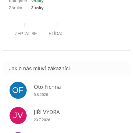
Kategorie
:
Vrtáky
Záruka
:
2 roky
ZEPTAT SE
HLÍDAT
Oto Fichna
OF
Hodnocení obchodu je 5 z 5 hvězdiček.
5.8.2026
JIŘÍ VYDRA
JV
Hodnocení obchodu je 5 z 5 hvězdiček.
23.7.2026