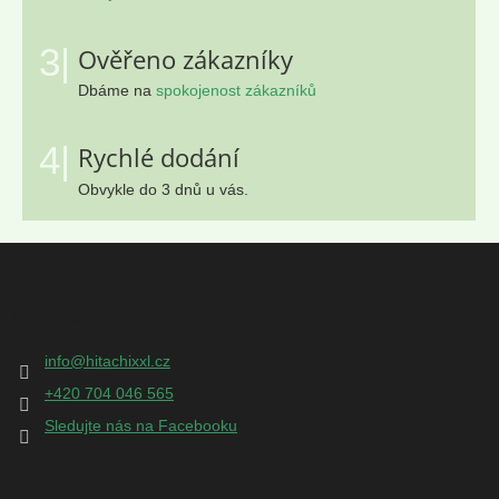
3|
Ověřeno zákazníky
Dbáme na
spokojenost zákazníků
4|
Rychlé dodání
Obvykle do 3 dnů u vás.
Z
á
p
Kontakt
a
t
info
@
hitachixxl.cz
í
+420 704 046 565
Sledujte nás na Facebooku