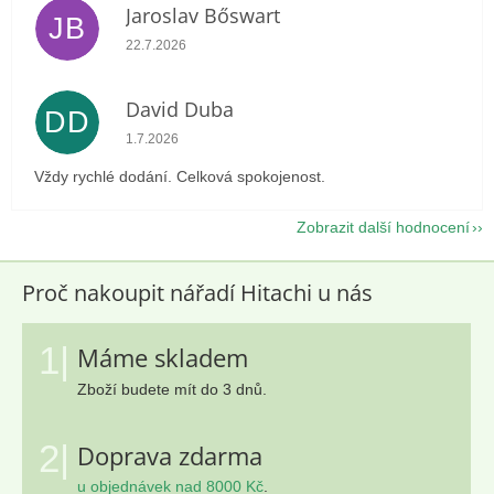
Jaroslav Bőswart
JB
Hodnocení obchodu je 5 z 5 hvězdiček.
22.7.2026
David Duba
DD
Hodnocení obchodu je 5 z 5 hvězdiček.
1.7.2026
Vždy rychlé dodání. Celková spokojenost.
Zobrazit další hodnocení
Proč nakoupit nářadí Hitachi u nás
1|
Máme skladem
Zboží budete mít do 3 dnů.
2|
Doprava zdarma
u objednávek nad 8000 Kč
.