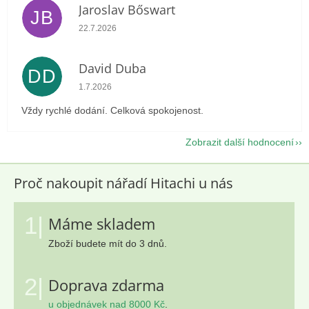
Jaroslav Bőswart
JB
Hodnocení obchodu je 5 z 5 hvězdiček.
22.7.2026
David Duba
DD
Hodnocení obchodu je 5 z 5 hvězdiček.
1.7.2026
Vždy rychlé dodání. Celková spokojenost.
Zobrazit další hodnocení
Proč nakoupit nářadí Hitachi u nás
1|
Máme skladem
Zboží budete mít do 3 dnů.
2|
Doprava zdarma
u objednávek nad 8000 Kč
.