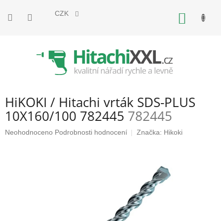
Přejít
na
CZK
NÁKUP
obsah
KOŠÍK
HiKOKI / Hitachi vrták SDS-PLUS
10X160/100 782445
782445
Průměrné
Neohodnoceno
Podrobnosti hodnocení
Značka:
Hikoki
hodnocení
produktu
je
0,0
z
5
hvězdiček.