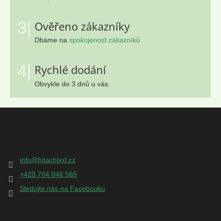
3|
Ověřeno zákazníky
Dbáme na
spokojenost zákazníků
4|
Rychlé dodání
Obvykle do 3 dnů u vás.
Z
á
p
Kontakt
a
t
info
@
hitachixxl.cz
í
+420 704 046 565
Sledujte nás na Facebooku