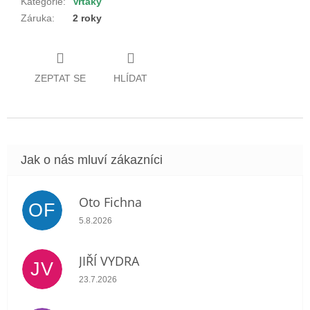
Kategorie
:
Vrtáky
Záruka
:
2 roky
ZEPTAT SE
HLÍDAT
Oto Fichna
OF
Hodnocení obchodu je 5 z 5 hvězdiček.
5.8.2026
JIŘÍ VYDRA
JV
Hodnocení obchodu je 5 z 5 hvězdiček.
23.7.2026