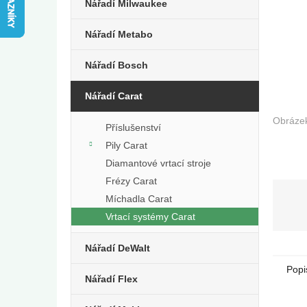
e
Nářadí Milwaukee
l
Nářadí Metabo
Nářadí Bosch
Nářadí Carat
Příslušenství
Pily Carat
Diamantové vrtací stroje
Frézy Carat
Míchadla Carat
Vrtací systémy Carat
Nářadí DeWalt
Popi
Nářadí Flex