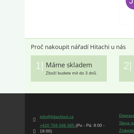
Proč nakoupit nářadí Hitachi u nás
1|
2|
Máme skladem
Zboží budete mít do 3 dnů.
Z
á
Kontakt
Infor
p
a
Doprav
info
@
hitachixxl.cz
t
Sleva n
+420 704 046 565
í
Získejt