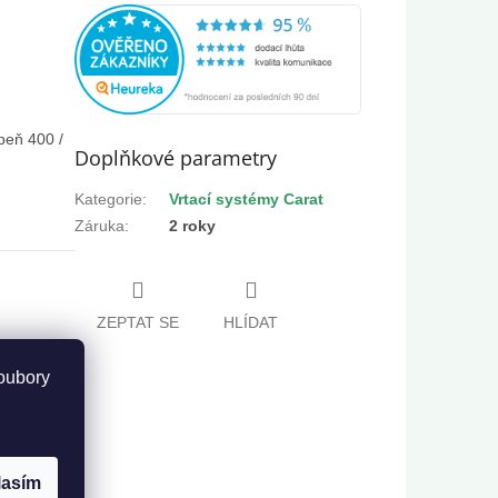
upeň 400 /
Doplňkové parametry
Kategorie
:
Vrtací systémy Carat
Záruka
:
2 roky
ZEPTAT SE
HLÍDAT
oubory
adí za pár
lasím