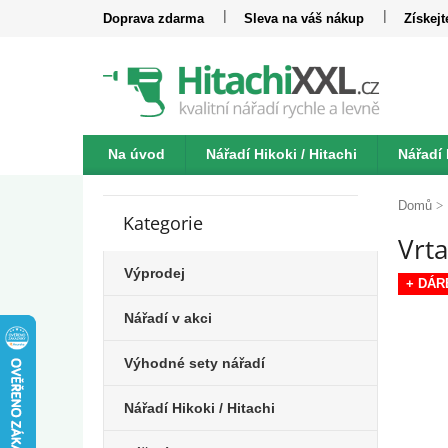
Přejít
Doprava zdarma
Sleva na váš nákup
Získej
na
obsah
Na úvod
Nářadí Hikoki / Hitachi
Nářadí
P
Katalogy
Kontakt
o
Domů
Kategorie
Přeskočit
s
Vrta
kategorie
t
r
Výprodej
+ DÁR
a
n
Nářadí v akci
n
í
Výhodné sety nářadí
p
a
Nářadí Hikoki / Hitachi
n