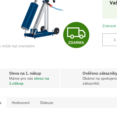
Měr
cena
Z
Zobrazit
ZDARMA
D
A
Sleva na 1. nákup
Ověřeno zákazník
Máme pro vás
slevu na
Dbáme na spokojeno
R
1.nákup
.
zákazníků.
M
s
Hodnocení
Diskuze