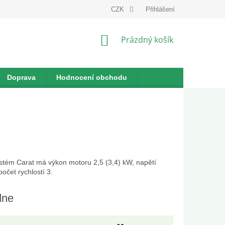
dnávka
CZK
Přihlášení
NÁKUPNÍ
Prázdný košík
KOŠÍK
Doprava
Hodnocení obchodu
ystém Carat má výkon motoru 2,5 (3,4) kW, napětí
očet rychlostí 3.
dne