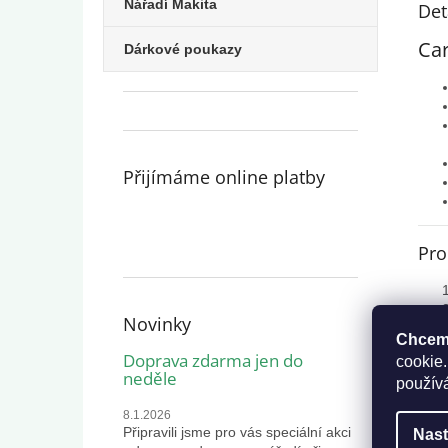
Nářadí Makita
Det
Car
Dárkové poukazy
Přijímáme online platby
Pro
Novinky
Chceme
Doprava zdarma jen do
cookie.
neděle
použív
8.1.2026
Připravili jsme pro vás speciální akci
Nast