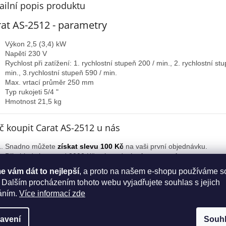
A
ailní popis produktu
at AS-2512 - parametry
Výkon 2,5 (3,4) kW
Napětí 230 V
Rychlost při zatížení: 1. rychlostní stupeň 200 / min., 2. rychlostní st
min., 3.rychlostní stupeň 590 / min.
Max. vrtací průměr 250 mm
Typ rukojeti 5/4 "
Hmotnost 21,5 kg
č koupit Carat AS-2512 u nás
Snadno můžete
získat slevu 100 Kč
na vaši první objednávku.
Při objednávce nad 8000 Kč máte od nás
dopravu zdarma
.
Jsme autorizovaný prodejce Hikoki.
 vám dát to nejlepší
, a proto na našem e-shopu používáme s
Máme více jak 18954 spokojených zákazníků.
 Dalším procházením tohoto webu vyjadřujete souhlas s jejich
Většinu
nářadí Carat máme skladem
, budete tak mít objednané nář
áním.
Více informací zde
dnů.
avení
Souh
Prodloužená záruka na nářadí Carat