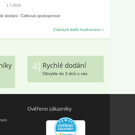
Hodnocení obchodu je 5 z 5 hvězdiček.
1.7.2026
lé dodání. Celková spokojenost.
Zobrazit další hodnocení
4|
níky
Rychlé dodání
Obvykle do 3 dnů u vás.
Ověřeno zákazníky
rvní