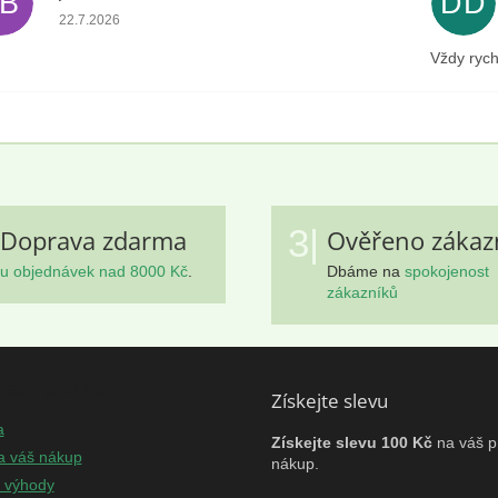
JB
DD
Hodnocení obchodu je 5 z 5 hvězdiček.
22.7.2026
Vždy rych
3|
Doprava zdarma
Ověřeno zákaz
u objednávek nad 8000 Kč
.
Dbáme na
spokojenost
zákazníků
mace pro vás
Získejte slevu
a
Získejte slevu 100 Kč
na váš p
a váš nákup
nákup.
e výhody