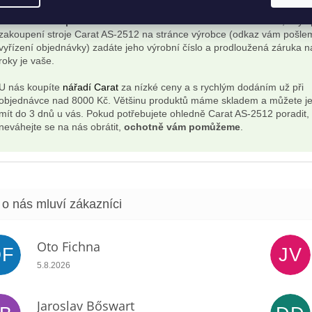
Chcete získat prodlouženou záruku na Carat AS-2512?
Stačí, když
zakoupení stroje Carat AS-2512 na stránce výrobce (odkaz vám pošle
vyřízení objednávky) zadáte jeho výrobní číslo a prodloužená záruka n
roky je vaše.
U nás koupíte
nářadí Carat
za nízké ceny a s rychlým dodáním už při
objednávce nad 8000 Kč. Většinu produktů máme skladem a můžete je
mít do 3 dnů u vás. Pokud potřebujete ohledně Carat AS-2512 poradit,
neváhejte se na nás obrátit,
ochotně vám pomůžeme
.
Oto Fichna
OF
JV
Hodnocení obchodu je 5 z 5 hvězdiček.
5.8.2026
Jaroslav Bőswart