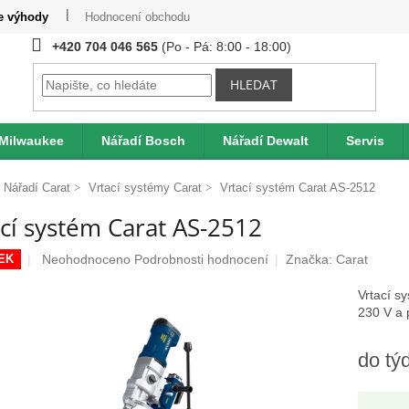
te výhody
Hodnocení obchodu
Provizní systém
Moje obje
+420 704 046 565
HLEDAT
 Milwaukee
Nářadí Bosch
Nářadí Dewalt
Servis
Nářadí Carat
Vrtací systémy Carat
Vrtací systém Carat AS-2512
cí systém Carat AS-2512
Průměrné
Neohodnoceno
Podrobnosti hodnocení
Značka:
Carat
EK
hodnocení
produktu
Vrtací s
je
230 V a p
0,0
z
do tý
5
hvězdiček.