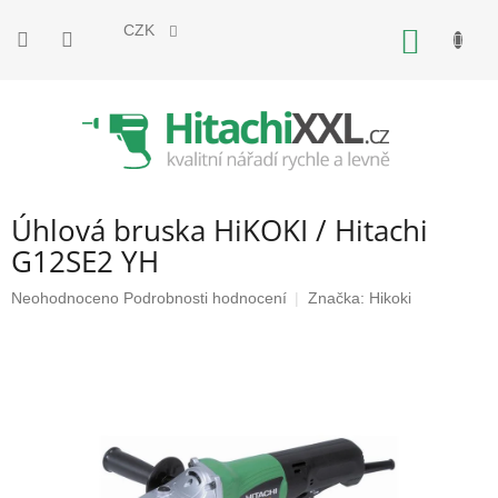
Přejít
na
CZK
NÁKUP
obsah
KOŠÍK
Úhlová bruska HiKOKI / Hitachi
G12SE2 YH
Průměrné
Neohodnoceno
Podrobnosti hodnocení
Značka:
Hikoki
hodnocení
produktu
je
0,0
z
5
hvězdiček.