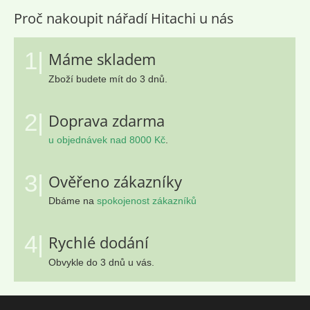
Proč nakoupit nářadí Hitachi u nás
1|
Máme skladem
Zboží budete mít do 3 dnů.
2|
Doprava zdarma
u objednávek nad 8000 Kč
.
3|
Ověřeno zákazníky
Dbáme na
spokojenost zákazníků
4|
Rychlé dodání
Obvykle do 3 dnů u vás.
Z