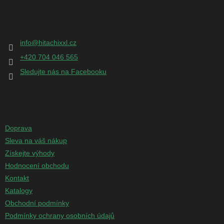
á
p
Kontakt
a
t
info
@
hitachixxl.cz
í
+420 704 046 565
Sledujte nás na Facebooku
Informace pro vás
Doprava
Sleva na váš nákup
Získejte výhody
Hodnocení obchodu
Kontakt
Katalogy
Obchodní podmínky
Podmínky ochrany osobních údajů