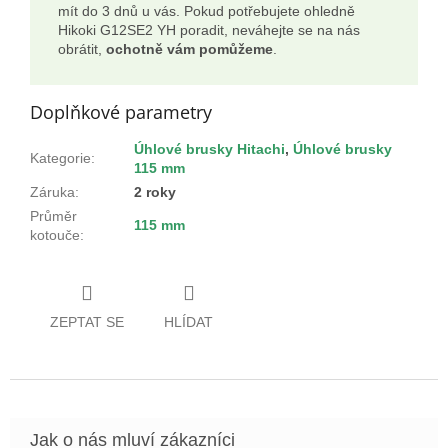
mít do 3 dnů u vás. Pokud potřebujete ohledně
Hikoki G12SE2 YH poradit, neváhejte se na nás
obrátit,
ochotně vám pomůžeme
.
Doplňkové parametry
Úhlové brusky Hitachi
,
Úhlové brusky
Kategorie
:
115 mm
Záruka
:
2 roky
Průměr
115 mm
kotouče
:
ZEPTAT SE
HLÍDAT