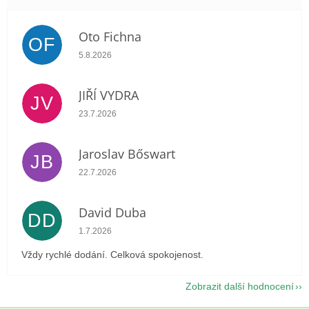
Oto Fichna
OF
Hodnocení obchodu je 5 z 5 hvězdiček.
5.8.2026
JIŘÍ VYDRA
JV
Hodnocení obchodu je 5 z 5 hvězdiček.
23.7.2026
Jaroslav Bőswart
JB
Hodnocení obchodu je 5 z 5 hvězdiček.
22.7.2026
David Duba
DD
Hodnocení obchodu je 5 z 5 hvězdiček.
1.7.2026
Vždy rychlé dodání. Celková spokojenost.
Zobrazit další hodnocení