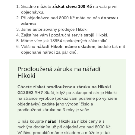
Snadno můžete
získat slevu 100 Kč
na vaši první
objednávku.
Při objednávce nad 8000 Kč máte od nás
dopravu
zdarma
.
Jsme autorizovaný prodejce Hikoki.
Zajistíme vám i pozáruční servis strojů Hikoki.
Máme více jak 18954 spokojených zákazníků.
Většinu
nářadí Hikoki máme skladem
, budete tak mít
objednané nářadí za pár dnů.
Prodloužená záruka na nářadí
Hikoki
Chcete získat prodlouženou záruku na Hikoki
G12SE2 YH?
Stačí, když po zakoupení stroje Hikoki
na stránce výrobce (odkaz vám pošleme po vyřízení
objednávky) zadáte jeho výrobní číslo a
prodloužená záruka na 3 roky je vaše.
U nás koupíte
nářadí Hikoki
za nízké ceny a s
rychlým dodáním už při objednávce nad 8000 Kč.
Většinu produktů máme skladem a můžete je tak