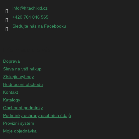
t
info
@
hitachixxl.cz
í
+420 704 046 565
Sledujte nás na Facebooku
Informace pro vás
Doprava
Sleva na váš nákup
Získejte výhody
Hodnocení obchodu
Kontakt
Katalogy
Obchodní podmínky
Podmínky ochrany osobních údajů
Provizní systém
Moje objednávka