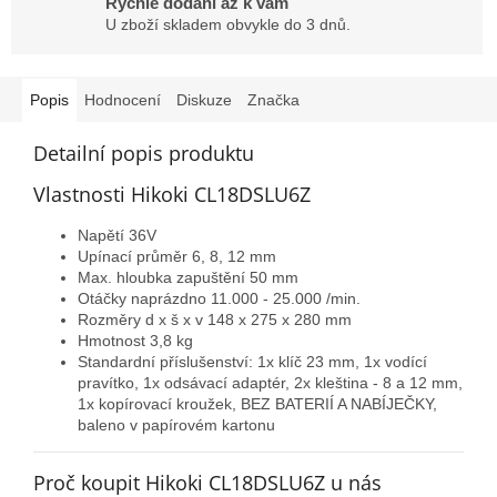
Rychlé dodání až k vám
U zboží skladem obvykle do 3 dnů.
Popis
Hodnocení
Diskuze
Značka
Detailní popis produktu
Vlastnosti Hikoki CL18DSLU6Z
Napětí 36V
Upínací průměr 6, 8, 12 mm
Max. hloubka zapuštění 50 mm
Otáčky naprázdno 11.000 - 25.000 /min.
Rozměry d x š x v
148 x 275 x 280 mm
Hmotnost 3,8 kg
Standardní příslušenství: 1x klíč 23 mm, 1x vodící
pravítko, 1x odsávací adaptér, 2x kleština - 8 a 12 mm,
1x kopírovací kroužek, BEZ BATERIÍ A NABÍJEČKY,
baleno v papírovém kartonu
Proč koupit Hikoki CL18DSLU6Z u nás