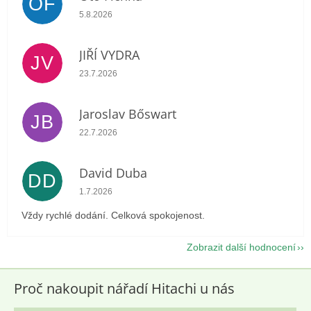
OF
Hodnocení obchodu je 5 z 5 hvězdiček.
5.8.2026
JIŘÍ VYDRA
JV
Hodnocení obchodu je 5 z 5 hvězdiček.
23.7.2026
Jaroslav Bőswart
JB
Hodnocení obchodu je 5 z 5 hvězdiček.
22.7.2026
David Duba
DD
Hodnocení obchodu je 5 z 5 hvězdiček.
1.7.2026
Vždy rychlé dodání. Celková spokojenost.
Zobrazit další hodnocení
Proč nakoupit nářadí Hitachi u nás