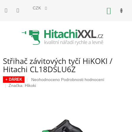
Přejít
na
CZK
NÁKUP
obsah
KOŠÍK
Střihač závitových tyčí HiKOKI /
Hitachi CL18DSLU6Z
Průměrné
Neohodnoceno
Podrobnosti hodnocení
+ DÁREK
hodnocení
Značka:
Hikoki
produktu
je
0,0
z
5
hvězdiček.