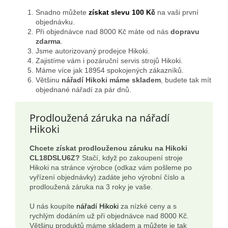
Snadno můžete
získat slevu 100 Kč
na vaši první
objednávku.
Při objednávce nad 8000 Kč máte od nás
dopravu
zdarma
.
Jsme autorizovaný prodejce Hikoki.
Zajistíme vám i pozáruční servis strojů Hikoki.
Máme více jak 18954 spokojených zákazníků.
Většinu
nářadí Hikoki máme skladem
, budete tak mít
objednané nářadí za pár dnů.
Prodloužená záruka na nářadí
Hikoki
Chcete získat prodlouženou záruku na Hikoki
CL18DSLU6Z?
Stačí, když po zakoupení stroje
Hikoki na stránce výrobce (odkaz vám pošleme po
vyřízení objednávky) zadáte jeho výrobní číslo a
prodloužená záruka na 3 roky je vaše.
U nás koupíte
nářadí Hikoki
za nízké ceny a s
rychlým dodáním už při objednávce nad 8000 Kč.
Většinu produktů máme skladem a můžete je tak