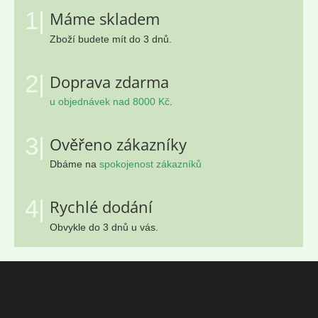
1|
Máme skladem
Zboží budete mít do 3 dnů.
2|
Doprava zdarma
u objednávek nad 8000 Kč
.
3|
Ověřeno zákazníky
Dbáme na
spokojenost zákazníků
4|
Rychlé dodání
Obvykle do 3 dnů u vás.
Z
á
p
Kontakt
a