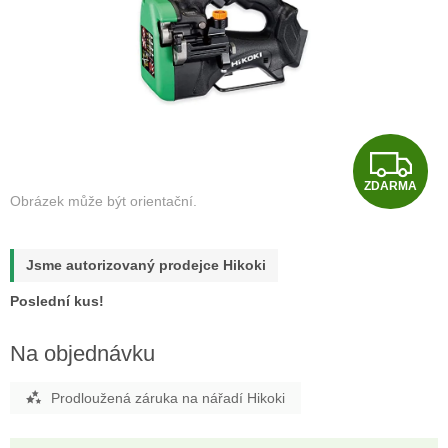
Z
ZDARMA
D
A
Jsme autorizovaný prodejce Hikoki
R
Poslední kus!
M
Na objednávku
A
Prodloužená záruka na nářadí Hikoki