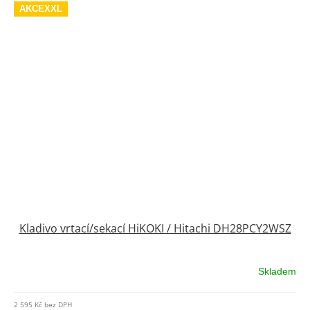
AKCEXXL
Kladivo vrtací/sekací HiKOKI / Hitachi DH28PCY2WSZ
Skladem
Průměrné
hodnocení
produktu
2 595 Kč bez DPH