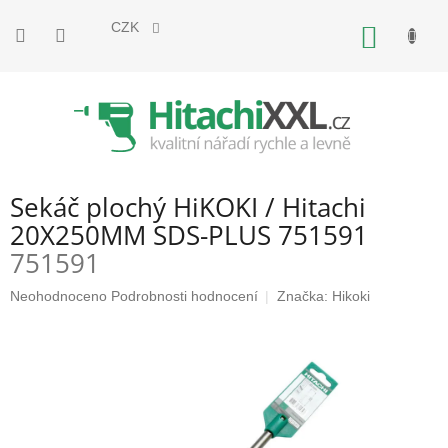
Přejít
na
CZK
NÁKUP
obsah
KOŠÍK
Sekáč plochý HiKOKI / Hitachi
20X250MM SDS-PLUS 751591
751591
Průměrné
Neohodnoceno
Podrobnosti hodnocení
Značka:
Hikoki
hodnocení
produktu
je
0,0
z
5
hvězdiček.