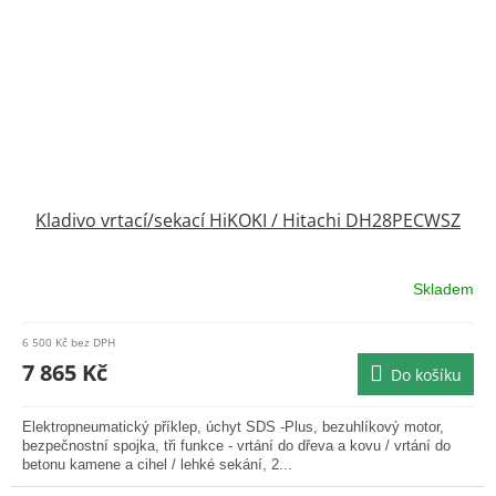
Kladivo vrtací/sekací HiKOKI / Hitachi DH28PECWSZ
Skladem
Průměrné
hodnocení
produktu
6 500 Kč bez DPH
je
7 865 Kč
Do košíku
5,0
z
5
Elektropneumatický příklep, úchyt SDS -Plus, bezuhlíkový motor,
hvězdiček.
bezpečnostní spojka, tři funkce - vrtání do dřeva a kovu / vrtání do
betonu kamene a cihel / lehké sekání, 2...