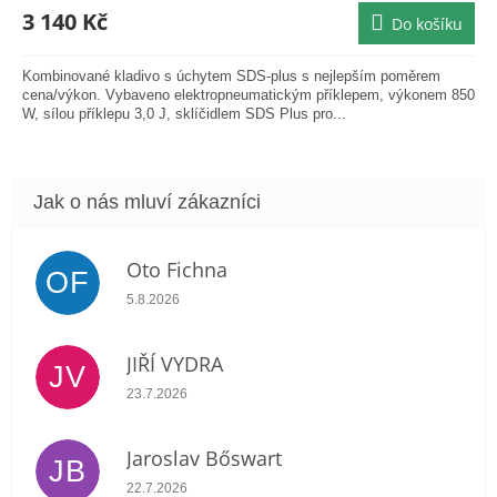
je
3 140 Kč
Do košíku
5,0
z
5
Kombinované kladivo s úchytem SDS-plus s nejlepším poměrem
hvězdiček.
cena/výkon. Vybaveno elektropneumatickým příklepem, výkonem 850
W, sílou příklepu 3,0 J, sklíčidlem SDS Plus pro...
Oto Fichna
OF
Hodnocení obchodu je 5 z 5 hvězdiček.
5.8.2026
JIŘÍ VYDRA
JV
Hodnocení obchodu je 5 z 5 hvězdiček.
23.7.2026
Jaroslav Bőswart
JB
Hodnocení obchodu je 5 z 5 hvězdiček.
22.7.2026