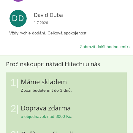
David Duba
DD
Hodnocení obchodu je 5 z 5 hvězdiček.
1.7.2026
Vždy rychlé dodání. Celková spokojenost.
Zobrazit další hodnocení
Proč nakoupit nářadí Hitachi u nás
1|
Máme skladem
Zboží budete mít do 3 dnů.
2|
Doprava zdarma
u objednávek nad 8000 Kč
.