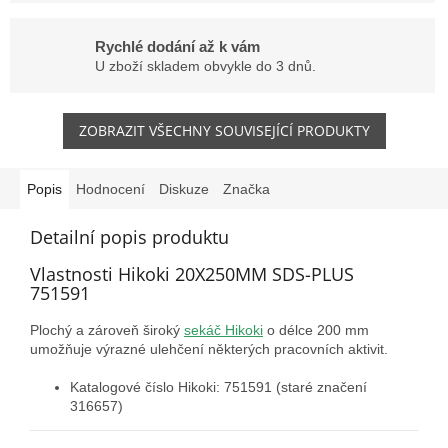
Rychlé dodání až k vám
U zboží skladem obvykle do 3 dnů.
ZOBRAZIT VŠECHNY SOUVISEJÍCÍ PRODUKTY
Popis
Hodnocení
Diskuze
Značka
Detailní popis produktu
Vlastnosti Hikoki 20X250MM SDS-PLUS
751591
Plochý a zároveň široký
sekáč Hikoki
o délce 200 mm
umožňuje výrazné ulehčení některých pracovních aktivit.
Katalogové číslo Hikoki: 751591 (staré značení
316657)