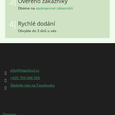
3|
Ověřeno zákazníky
Dbáme na
spokojenost zákazníků
4|
Rychlé dodání
Obvykle do 3 dnů u vás.
Z
á
p
Kontakt
a
t
info
@
hitachixxl.cz
í
+420 704 046 565
Sledujte nás na Facebooku
Informace pro vás
Doprava