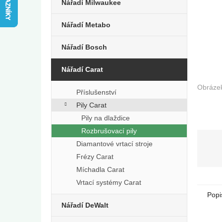
e
Nářadí Milwaukee
l
Nářadí Metabo
Nářadí Bosch
Nářadí Carat
Příslušenství
Pily Carat
Pily na dlaždice
Rozbrušovací pily
Diamantové vrtací stroje
Frézy Carat
Míchadla Carat
Vrtací systémy Carat
Popi
Nářadí DeWalt