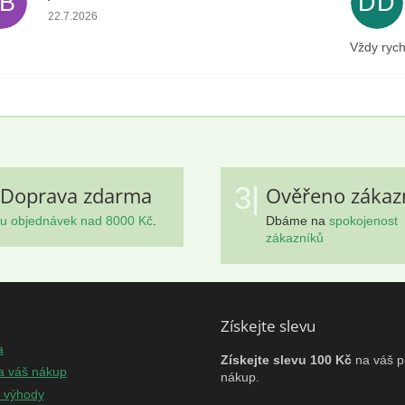
JB
DD
Hodnocení obchodu je 5 z 5 hvězdiček.
22.7.2026
Vždy rych
3|
Doprava zdarma
Ověřeno zákaz
u objednávek nad 8000 Kč
.
Dbáme na
spokojenost
zákazníků
mace pro vás
Získejte slevu
a
Získejte slevu 100 Kč
na váš p
a váš nákup
nákup.
e výhody