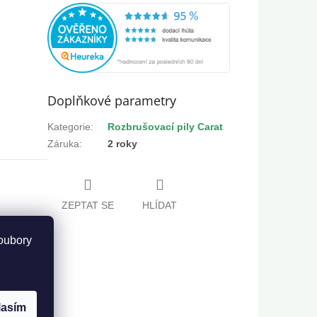
Doplňkové parametry
Kategorie
:
Rozbrušovací pily Carat
Záruka
:
2 roky
ZEPTAT SE
HLÍDAT
oubory
adí za pár
lasím