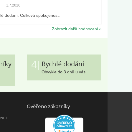
Hodnocení obchodu je 5 z 5 hvězdiček.
1.7.2026
lé dodání. Celková spokojenost.
Zobrazit další hodnocení
4|
níky
Rychlé dodání
Obvykle do 3 dnů u vás.
Ověřeno zákazníky
rvní