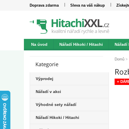
Přejít
Doprava zdarma
Sleva na váš nákup
Získej
na
obsah
Na úvod
Nářadí Hikoki / Hitachi
Nářadí
P
Katalogy
Kontakt
o
Domů
Kategorie
Přeskočit
s
Rozb
kategorie
t
r
Výprodej
+ DÁR
a
n
Nářadí v akci
n
í
Výhodné sety nářadí
p
a
Nářadí Hikoki / Hitachi
n