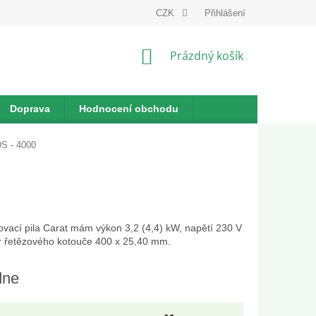
dnávka
CZK
Přihlášení
NÁKUPNÍ
Prázdný košík
KOŠÍK
Doprava
Hodnocení obchodu
DS - 4000
vací pila Carat mám výkon 3,2 (4,4) kW, napětí 230 V
 řetězového kotouče 400 x 25,40 mm.
dne