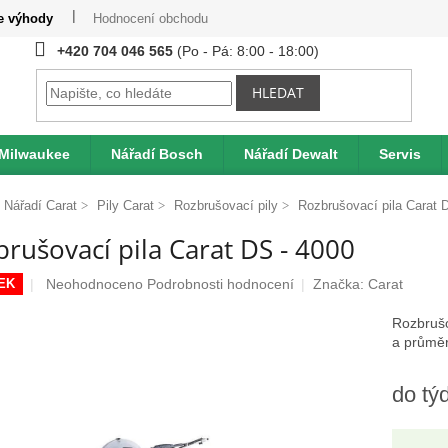
te výhody
Hodnocení obchodu
Provizní systém
Moje obje
+420 704 046 565
HLEDAT
 Milwaukee
Nářadí Bosch
Nářadí Dewalt
Servis
Nářadí Carat
Pily Carat
Rozbrušovací pily
Rozbrušovací pila Carat 
rušovací pila Carat DS - 4000
Průměrné
Neohodnoceno
Podrobnosti hodnocení
Značka:
Carat
EK
hodnocení
produktu
Rozbrušo
je
a průměr
0,0
z
do tý
5
hvězdiček.