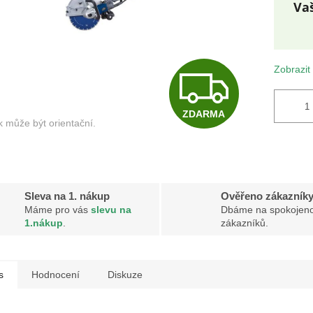
Měr
cena
Z
Zobrazit
ZDARMA
D
A
Sleva na 1. nákup
Ověřeno zákazník
Máme pro vás
slevu na
Dbáme na spokojeno
R
1.nákup
.
zákazníků.
M
s
Hodnocení
Diskuze