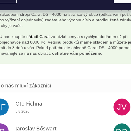
Chcete získat prodlouženou záruku na Carat DS - 4000?
Stačí, kdy
zakoupení stroje Carat DS - 4000 na stránce výrobce (odkaz vám poš
po vyřízení objednávky) zadáte jeho výrobní číslo a prodloužená záruk
roky je vaše.
U nás koupíte
nářadí Carat
za nízké ceny a s rychlým dodáním už při
objednávce nad 8000 Kč. Většinu produktů máme skladem a můžete je
mít do 3 dnů u vás. Pokud potřebujete ohledně Carat DS - 4000 poradit
neváhejte se na nás obrátit,
ochotně vám pomůžeme
.
Oto Fichna
OF
JV
Hodnocení obchodu je 5 z 5 hvězdiček.
5.8.2026
Jaroslav Bőswart