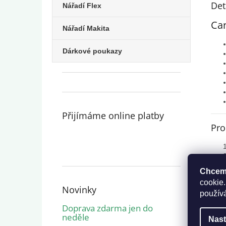
Det
Nářadí Flex
Car
Nářadí Makita
Dárkové poukazy
Přijímáme online platby
Pro
Chceme
cookie.
Novinky
použív
Doprava zdarma jen do
neděle
Nast