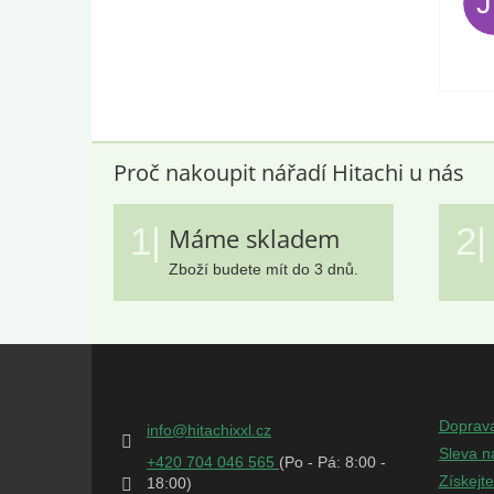
Proč nakoupit nářadí Hitachi u nás
1|
2|
Máme skladem
Zboží budete mít do 3 dnů.
Z
á
Kontakt
Infor
p
a
Doprav
info
@
hitachixxl.cz
t
Sleva n
+420 704 046 565
í
Získejt