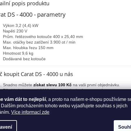
A
ailní popis produktu
at DS - 4000 - parametry
Výkon 3,2 (4,4) kW
Napětí 230 V
Prům. řetězového kotouče 400 x 25,40 mm
Max. otáčky bez zatížení 3.900 ot / min
Max. hloubka řezu 150 mm
Hmotnost 9,6 kg
Dodávané bez kotouče
č koupit Carat DS - 4000 u nás
Snadno můžete
získat slevu 100 Kč
na vaši první objednávku.
Při objednávce nad 8000 Kč máte od nás
dopravu zdarma
.
Jsme autorizovaný prodejce Hikoki.
 vám dát to nejlepší
, a proto na našem e-shopu používáme s
Máme více jak 18954 spokojených zákazníků.
 Dalším procházením tohoto webu vyjadřujete souhlas s jejich
Většinu
nářadí Carat máme skladem
, budete tak mít objednané nář
áním.
Více informací zde
dnů.
avení
Souh
Prodloužená záruka na nářadí Carat