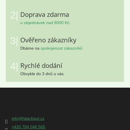
2|
Doprava zdarma
u objednávek nad 8000 Kč
.
3|
Ověřeno zákazníky
Dbáme na
spokojenost zákazníků
4|
Rychlé dodání
Obvykle do 3 dnů u vás.
Z
á
p
Kontakt
a
t
info
@
hitachixxl.cz
í
+420 704 046 565