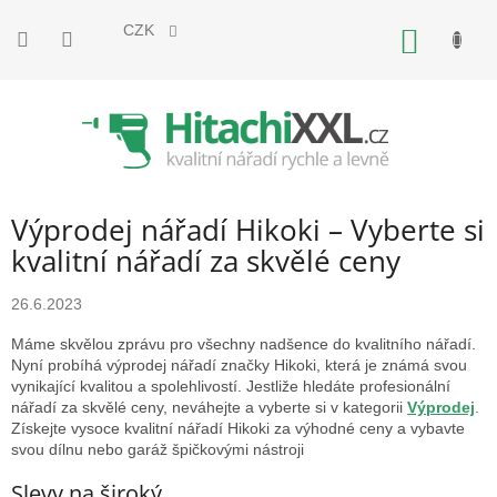
Přejít
na
CZK
NÁKUP
obsah
KOŠÍK
Výprodej nářadí Hikoki – Vyberte si
kvalitní nářadí za skvělé ceny
26.6.2023
Máme skvělou zprávu pro všechny nadšence do kvalitního nářadí.
Nyní probíhá výprodej nářadí značky Hikoki, která je známá svou
vynikající kvalitou a spolehlivostí. Jestliže hledáte profesionální
nářadí za skvělé ceny, neváhejte a vyberte si v kategorii
Výprodej
.
Získejte vysoce kvalitní nářadí Hikoki za výhodné ceny a vybavte
svou dílnu nebo garáž špičkovými nástroji
Slevy na široký