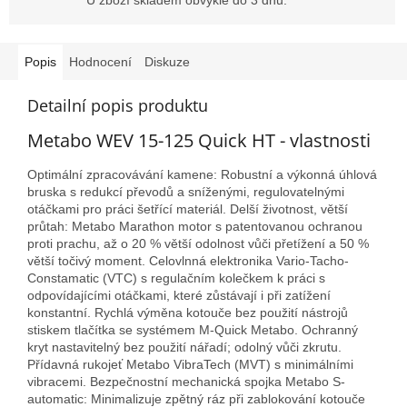
Popis
Hodnocení
Diskuze
Detailní popis produktu
Metabo WEV 15-125 Quick HT - vlastnosti
Optimální zpracovávání kamene: Robustní a výkonná úhlová
bruska s redukcí převodů a sníženými, regulovatelnými
otáčkami pro práci šetřící materiál. Delší životnost, větší
průtah: Metabo Marathon motor s patentovanou ochranou
proti prachu, až o 20 % větší odolnost vůči přetížení a 50 %
větší točivý moment. Celovlnná elektronika Vario-Tacho-
Constamatic (VTC) s regulačním kolečkem k práci s
odpovídajícími otáčkami, které zůstávají i při zatížení
konstantní. Rychlá výměna kotouče bez použití nástrojů
stiskem tlačítka se systémem M-Quick Metabo. Ochranný
kryt nastavitelný bez použití nářadí; odolný vůči zkrutu.
Přídavná rukojeť Metabo VibraTech (MVT) s minimálními
vibracemi. Bezpečnostní mechanická spojka Metabo S-
automatic: Minimalizuje zpětný ráz při zablokování kotouče