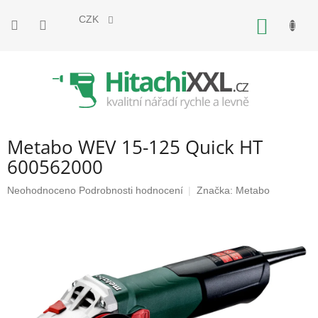
Přejít
na
CZK
NÁKUP
obsah
KOŠÍK
Metabo WEV 15-125 Quick HT
600562000
Průměrné
Neohodnoceno
Podrobnosti hodnocení
Značka:
Metabo
hodnocení
produktu
je
0,0
z
5
hvězdiček.