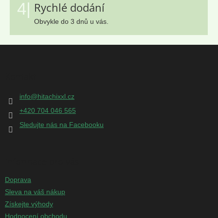
4|
Rychlé dodání
Obvykle do 3 dnů u vás.
Z
á
p
Kontakt
a
t
info
@
hitachixxl.cz
í
+420 704 046 565
Sledujte nás na Facebooku
Informace pro vás
Doprava
Sleva na váš nákup
Získejte výhody
Hodnocení obchodu