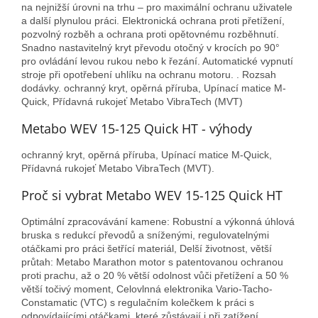
na nejnižší úrovni na trhu – pro maximální ochranu uživatele
a další plynulou práci. Elektronická ochrana proti přetížení,
pozvolný rozběh a ochrana proti opětovnému rozběhnutí.
Snadno nastavitelný kryt převodu otočný v krocích po 90°
pro ovládání levou rukou nebo k řezání. Automatické vypnutí
stroje při opotřebení uhlíku na ochranu motoru. . Rozsah
dodávky. ochranný kryt, opěrná příruba, Upínací matice M-
Quick, Přídavná rukojeť Metabo VibraTech (MVT)
Metabo WEV 15-125 Quick HT - výhody
ochranný kryt, opěrná příruba, Upínací matice M-Quick,
Přídavná rukojeť Metabo VibraTech (MVT).
Proč si vybrat Metabo WEV 15-125 Quick HT
Optimální zpracovávání kamene: Robustní a výkonná úhlová
bruska s redukcí převodů a sníženými, regulovatelnými
otáčkami pro práci šetřící materiál, Delší životnost, větší
průtah: Metabo Marathon motor s patentovanou ochranou
proti prachu, až o 20 % větší odolnost vůči přetížení a 50 %
větší točivý moment, Celovlnná elektronika Vario-Tacho-
Constamatic (VTC) s regulačním kolečkem k práci s
odpovídajícími otáčkami, které zůstávají i při zatížení