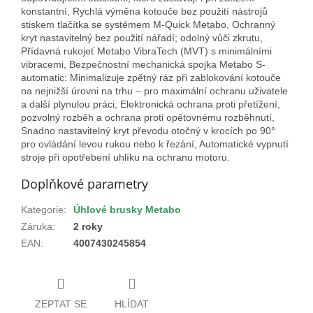
konstantní, Rychlá výměna kotouče bez použití nástrojů
stiskem tlačítka se systémem M-Quick Metabo, Ochranný
kryt nastavitelný bez použití nářadí; odolný vůči zkrutu,
Přídavná rukojeť Metabo VibraTech (MVT) s minimálními
vibracemi, Bezpečnostní mechanická spojka Metabo S-
automatic: Minimalizuje zpětný ráz při zablokování kotouče
na nejnižší úrovni na trhu – pro maximální ochranu uživatele
a další plynulou práci, Elektronická ochrana proti přetížení,
pozvolný rozběh a ochrana proti opětovnému rozběhnutí,
Snadno nastavitelný kryt převodu otočný v krocích po 90°
pro ovládání levou rukou nebo k řezání, Automatické vypnutí
stroje při opotřebení uhlíku na ochranu motoru.
Doplňkové parametry
Kategorie
:
Úhlové brusky Metabo
Záruka
:
2 roky
EAN
:
4007430245854
ZEPTAT SE
HLÍDAT