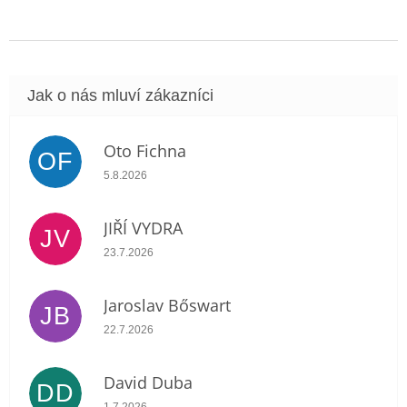
Oto Fichna
OF
Hodnocení obchodu je 5 z 5 hvězdiček.
5.8.2026
JIŘÍ VYDRA
JV
Hodnocení obchodu je 5 z 5 hvězdiček.
23.7.2026
Jaroslav Bőswart
JB
Hodnocení obchodu je 5 z 5 hvězdiček.
22.7.2026
David Duba
DD
Hodnocení obchodu je 5 z 5 hvězdiček.