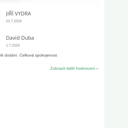
JIŘÍ VYDRA
Hodnocení obchodu je 5 z 5 hvězdiček.
23.7.2026
David Duba
Hodnocení obchodu je 5 z 5 hvězdiček.
1.7.2026
lé dodání. Celková spokojenost.
Zobrazit další hodnocení