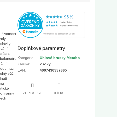
životnost.
roly
dodávky
Doplňkové parametry
ování
práci s
Kategorie
:
Úhlové brusky Metabo
balancéru.
ální
Záruka
:
2 roky
loupínací
EAN
:
4007430337665
olný vůči
nutí
ému
tické
ZEPTAT SE
HLÍDAT
 ochranný
Tech