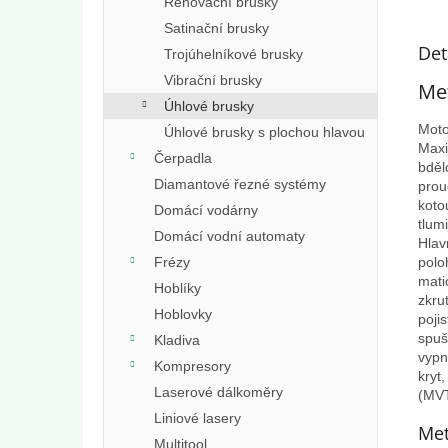
Renovační brusky
Satinační brusky
Det
Trojúhelníkové brusky
Vibrační brusky
Met
Úhlové brusky
Moto
Úhlové brusky s plochou hlavou
Maxi
Čerpadla
bděl
Diamantové řezné systémy
prou
koto
Domácí vodárny
tlum
Domácí vodní automaty
Hlav
Frézy
polo
mati
Hoblíky
zkru
Hoblovky
poji
spuš
Kladiva
vypn
Kompresory
kryt
Laserové dálkoměry
(MV
Liniové lasery
Met
Multitool