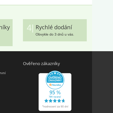
4|
níky
Rychlé dodání
Obvykle do 3 dnů u vás.
Ověřeno zákazníky
rvní