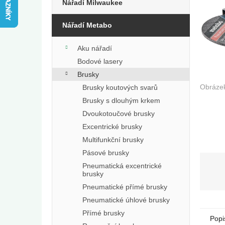
e
Nářadí Milwaukee
l
Nářadí Metabo
Aku nářadí
Bodové lasery
Brusky
Brusky koutových svarů
Brusky s dlouhým krkem
Dvoukotoučové brusky
Excentrické brusky
Multifunkční brusky
Pásové brusky
Pneumatická excentrické
brusky
Pneumatické přímé brusky
Pneumatické úhlové brusky
Přímé brusky
Popi