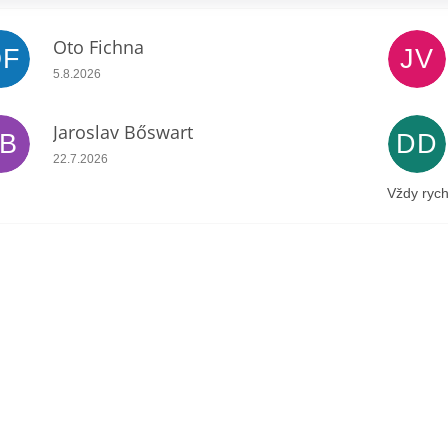
Oto Fichna
OF
JV
Hodnocení obchodu je 5 z 5 hvězdiček.
5.8.2026
Jaroslav Bőswart
JB
DD
Hodnocení obchodu je 5 z 5 hvězdiček.
22.7.2026
Vždy rych