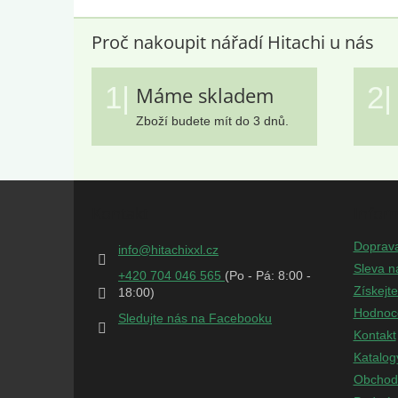
Proč nakoupit nářadí Hitachi u nás
1|
2|
Máme skladem
Zboží budete mít do 3 dnů.
Z
á
Kontakt
Infor
p
a
Doprav
info
@
hitachixxl.cz
t
Sleva n
+420 704 046 565
í
Získejt
Hodnoc
Sledujte nás na Facebooku
Kontakt
Katalog
Obchod