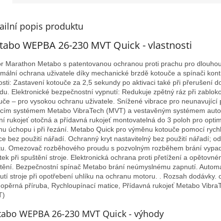
A
ailní popis produktu
abo WEPBA 26-230 MVT Quick - vlastnosti
r Marathon Metabo s patentovanou ochranou proti prachu pro dlouhou 
mální ochrana uživatele díky mechanické brzdě kotouče a spínači kont
osti: Zastavení kotouče za 2,5 sekundy po aktivaci také při přerušení 
du. Elektronické bezpečnostní vypnutí: Redukuje zpětný ráz při zablok
uče – pro vysokou ochranu uživatele. Snížené vibrace pro neunavující 
icím systémem Metabo VibraTech (MVT) a vestavěným systémem auto
ní rukojeť otočná a přídavná rukojeť montovatelná do 3 poloh pro optim
hu úchopu i při řezání. Metabo Quick pro výměnu kotouče pomocí rych
ce bez použití nářadí. Ochranný kryt nastavitelný bez použití nářadí; od
tu. Omezovač rozběhového proudu s pozvolným rozběhem brání vypad
stek při spuštění stroje. Elektronická ochrana proti přetížení a opětovn
tění. Bezpečnostní spínač Metabo brání neúmyslnému zapnutí. Automa
utí stroje při opotřebení uhlíku na ochranu motoru. . Rozsah dodávky.
, opěrná příruba, Rychloupínací matice, Přídavná rukojeť Metabo Vibra
T)
abo WEPBA 26-230 MVT Quick - výhody