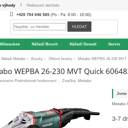
te výhody
Hodnocení obchodu
Provizní systém
Moje obje
+420 704 046 565
HLEDAT
 Milwaukee
Nářadí Bosch
Nářadí Dewalt
Servis
Nářadí Metabo
Brusky
Úhlové brusky
Metabo WEPBA 26-230 MVT 
abo WEPBA 26-230 MVT Quick 6064
né
noceno
Podrobnosti hodnocení
Značka:
Metabo
ení
u
Jsme 
Metabo 
3-7 d
ek.