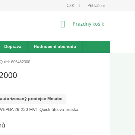
dnávka
CZK
Přihlášení
NÁKUPNÍ
Prázdný košík
KOŠÍK
Doprava
Hodnocení obchodu
Quick 606482000
82000
autorizovaný prodejce Metabo
WEPBA 26-230 MVT Quick úhlová bruska
nů