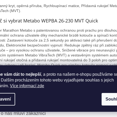
anný kryt, opěrná příruba, Rychloupínací matice, Přídavná rukojeť Me
aTech (MVT).
č si vybrat Metabo WEPBA 26-230 MVT Quick
r Marathon Metabo s patentovanou ochranou proti prachu pro dlouhou 
mální ochrana uživatele díky mechanické brzdě kotouče a spínači kont
osti: Zastavení kotouče za 2,5 sekundy po aktivaci také při přerušení 
du, Elektronické bezpečnostní vypnutí: Redukuje zpětný ráz při zablok
uče – pro vysokou ochranu uživatele, Snížené vibrace pro neunavující 
icím systémem Metabo VibraTech (MVT) a vestavěným systémem auto
ní rukojeť otočná a přídavná rukojeť montovatelná do 3 poloh pro optim
hu úchopu i při řezání, Metabo Quick pro výměnu kotouče pomocí rych
ce bez použití nářadí, Ochranný kryt nastavitelný bez použití nářadí; od
 vám dát to nejlepší
, a proto na našem e-shopu používáme s
tu, Omezovač rozběhového proudu s pozvolným rozběhem brání vypad
stek při spuštění stroje, Elektronická ochrana proti přetížení a opětovn
 Dalším procházením tohoto webu vyjadřujete souhlas s jejich
tění, Bezpečnostní spínač Metabo brání neúmyslnému zapnutí, Automa
áním.
Více informací zde
utí stroje při opotřebení uhlíku na ochranu motoru.
avení
Souh