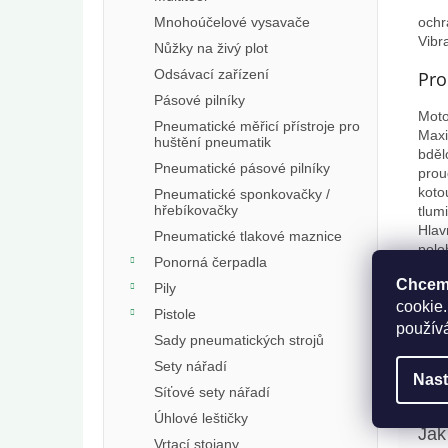
Mnohoúčelové vysavače
ochr
Vibr
Nůžky na živý plot
Odsávací zařízení
Pro
Pásové pilníky
Moto
Pneumatické měřicí přístroje pro
Maxi
huštění pneumatik
bděl
Pneumatické pásové pilníky
prou
koto
Pneumatické sponkovačky /
hřebíkovačky
tlum
Hlav
Pneumatické tlakové maznice
polo
Ponorná čerpadla
mati
Chceme
zkru
Pily
poji
cookie.
Pistole
spuš
použív
Sady pneumatických strojů
vypn
Sety nářadí
Nast
Síťové sety nářadí
Úhlové leštičky
Vrtací stojany