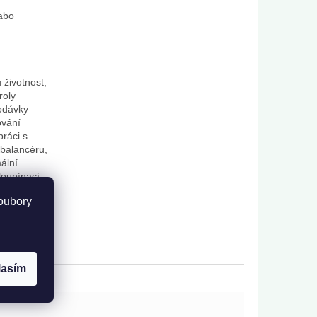
tabo
životnost,
roly
dodávky
ování
práci s
balancéru,
ální
loupínací
olný vůči
oubory
nutí
ému
tické
lasím