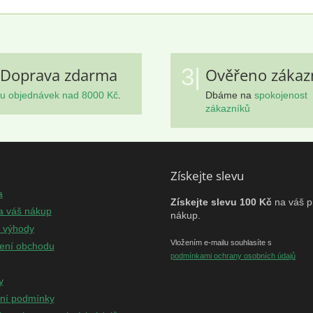
3|
Doprava zdarma
Ověřeno zákaz
u objednávek nad 8000 Kč
.
Dbáme na
spokojenost
zákazníků
mace pro vás
Získejte slevu
a
Získejte slevu 100 Kč
na váš p
a váš nákup
nákup.
e výhody
Vložením e-mailu souhlasíte s
ení obchodu
podmínkami ochrany osobních údajů
y
ní podmínky