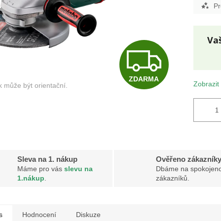
Pr
Z
Měr
ZDARMA
cena
D
Zobrazit
A
R
Sleva na 1. nákup
Ověřeno zákazník
Máme pro vás
slevu na
Dbáme na spokojeno
1.nákup
.
zákazníků.
M
s
Hodnocení
Diskuze