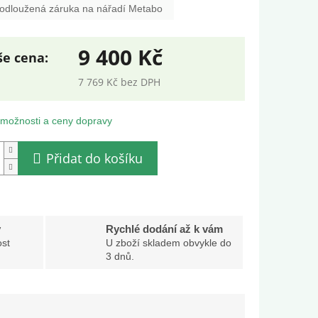
odloužená záruka na nářadí Metabo
9 400 Kč
7 769 Kč bez DPH
ná
:
 možnosti a ceny dopravy
Přidat do košíku
y
Rychlé dodání až k vám
st
U zboží skladem obvykle do
3 dnů.