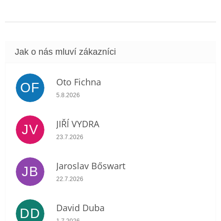
Oto Fichna
OF
Hodnocení obchodu je 5 z 5 hvězdiček.
5.8.2026
JIŘÍ VYDRA
JV
Hodnocení obchodu je 5 z 5 hvězdiček.
23.7.2026
Jaroslav Bőswart
JB
Hodnocení obchodu je 5 z 5 hvězdiček.
22.7.2026
David Duba
DD
Hodnocení obchodu je 5 z 5 hvězdiček.