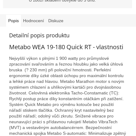
Popis
Hodnocení
Diskuze
Detailní popis produktu
Metabo WEA 19-180 Quick RT - vlastnosti
Nejvyšší výkon s plnými 1 900 watty pro průmyslové
zpracování svařováním a řeznou hloubku jako velká úhlová
bruska (? 230 mm) při poloviční hmotnosti. Perfektní
ergonomie díky úzké oblasti úchopu pro maximální kontrolu
a lehké práce nad hlavou. Metabo Marathon motor s novým
systémem chlazení a uhlíkovými kartáči pro dvojnásobnou
životnost. Celovlnná elektronika Tacho-Constamatic (TC):
Rychlý postup práce díky konstantním otáčkám při zatížení.
Systém Quick Metabo pro výměnu kotouče bez použití
nářadí stiskem tlačítka. Ochranný kryt nastavitelný bez
použití nářadí; odolný vůči zkrutu. Snížené vibrace pro
neunavující práci s přídavnou rukojetí Metabo VibraTech
(MVT) a vestavěným autobalancérrem. Bezpečnostní
mechanická spojka Metabo S-automatic: Minimalizuje zpětný