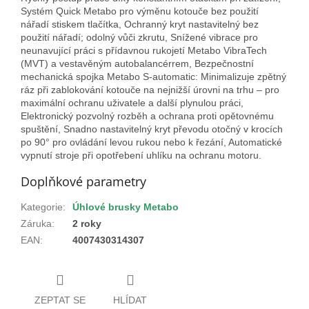
Systém Quick Metabo pro výměnu kotouče bez použití
nářadí stiskem tlačítka, Ochranný kryt nastavitelný bez
použití nářadí; odolný vůči zkrutu, Snížené vibrace pro
neunavující práci s přídavnou rukojetí Metabo VibraTech
(MVT) a vestavěným autobalancérrem, Bezpečnostní
mechanická spojka Metabo S-automatic: Minimalizuje zpětný
ráz při zablokování kotouče na nejnižší úrovni na trhu – pro
maximální ochranu uživatele a další plynulou práci,
Elektronický pozvolný rozběh a ochrana proti opětovnému
spuštění, Snadno nastavitelný kryt převodu otočný v krocích
po 90° pro ovládání levou rukou nebo k řezání, Automatické
vypnutí stroje při opotřebení uhlíku na ochranu motoru.
Doplňkové parametry
Kategorie
:
Úhlové brusky Metabo
Záruka
:
2 roky
EAN
:
4007430314307
ZEPTAT SE
HLÍDAT