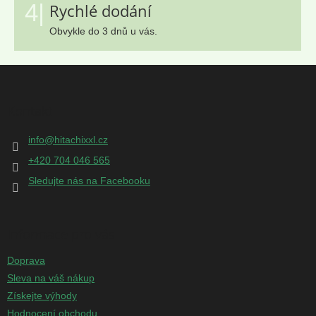
4|
Rychlé dodání
Obvykle do 3 dnů u vás.
Z
á
p
Kontakt
a
t
info
@
hitachixxl.cz
í
+420 704 046 565
Sledujte nás na Facebooku
Informace pro vás
Doprava
Sleva na váš nákup
Získejte výhody
Hodnocení obchodu