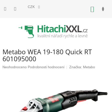
Přejít
na
CZK
NÁKUP
obsah
KOŠÍK
Metabo WEA 19-180 Quick RT
601095000
Průměrné
Neohodnoceno
Podrobnosti hodnocení
Značka:
Metabo
hodnocení
produktu
je
0,0
z
5
hvězdiček.