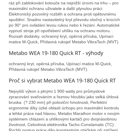
ráz při zablokování kotouče na nejnižší úrovni na trhu – pro
maximální ochranu uživatele a další plynulou práci.
Elektronický pozvolný rozběh a ochrana proti opětovnému
spuštění. Snadno nastavitelný kryt převodu otočný v krocích
po 90° pro ovládání levou rukou nebo k řezání. Automatické
vypnutí stroje při opotřebení uhlíku na ochranu motoru. .
Rozsah dodávky. ochranný kryt, opěrná příruba, Upínací
matice M-Quick, Přídavná rukojeť Metabo VibraTech (MVT)
Metabo WEA 19-180 Quick RT - výhody
ochranný kryt, opěrná příruba, Upínací matice M-Quick,
Přídavná rukojeť Metabo VibraTech (MVT).
Proč si vybrat Metabo WEA 19-180 Quick RT
Nejvyšší výkon s plnými 1 900 watty pro průmyslové
zpracování svařováním a řeznou hloubku jako velká úhlová
bruska (? 230 mm) při poloviční hmotnosti, Perfektní
ergonomie díky úzké oblasti úchopu pro maximální kontrolu
a lehké práce nad hlavou, Metabo Marathon motor s novým
systémem chlazení a uhlíkovými kartáči pro dvojnásobnou
životnost, Celovlnná elektronika Tacho-Constamatic (TC):
Rychlý postup práce díky konstantním otáčkám při zatížení,