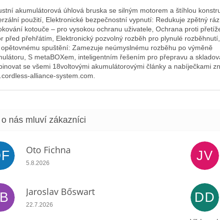
stní akumulátorová úhlová bruska se silným motorem a štíhlou konstru
erzální použití, Elektronické bezpečnostní vypnutí: Redukuje zpětný ráz
okování kotouče – pro vysokou ochranu uživatele, Ochrana proti přetíž
r před přehřátím, Elektronický pozvolný rozběh pro plynulé rozběhnut
i opětovnému spuštění: Zamezuje neúmyslnému rozběhu po výměně
ulátoru, S metaBOXem, inteligentním řešením pro přepravu a skladov
inovat se všemi 18voltovými akumulátorovými články a nabíječkami z
cordless-alliance-system.com.
Oto Fichna
OF
JV
Hodnocení obchodu je 5 z 5 hvězdiček.
5.8.2026
Jaroslav Bőswart
JB
DD
Hodnocení obchodu je 5 z 5 hvězdiček.
22.7.2026