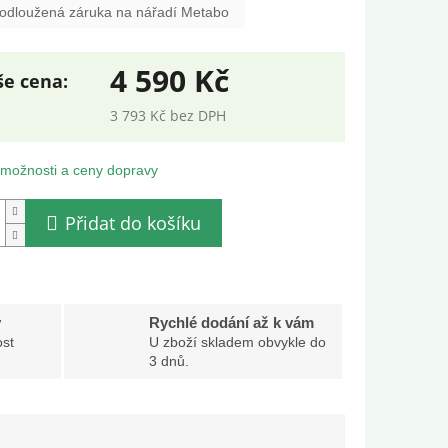
odloužená záruka na nářadí Metabo
4 590 Kč
3 793 Kč bez DPH
ná
:
 možnosti a ceny dopravy
Přidat do košíku
y
Rychlé dodání až k vám
st
U zboží skladem obvykle do
3 dnů.