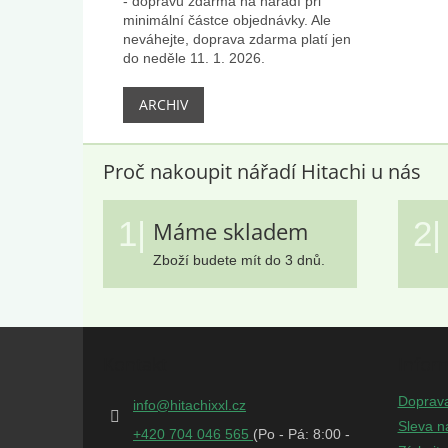
- dopravu zdarma na nářadí při
minimální částce objednávky. Ale
neváhejte, doprava zdarma platí jen
do neděle 11. 1. 2026.
ARCHIV
Proč nakoupit nářadí Hitachi u nás
1|
2|
Máme skladem
Zboží budete mít do 3 dnů.
Z
á
Kontakt
Infor
p
a
Doprav
info
@
hitachixxl.cz
t
Sleva n
+420 704 046 565
í