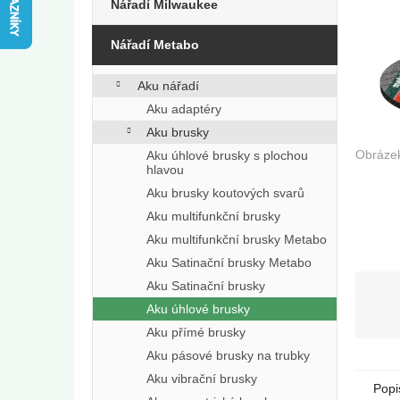
e
Nářadí Milwaukee
l
Nářadí Metabo
Aku nářadí
Aku adaptéry
Aku brusky
Aku úhlové brusky s plochou
hlavou
Aku brusky koutových svarů
Aku multifunkční brusky
Aku multifunkční brusky Metabo
Aku Satinační brusky Metabo
Aku Satinační brusky
Aku úhlové brusky
Aku přímé brusky
Aku pásové brusky na trubky
Aku vibrační brusky
Popi