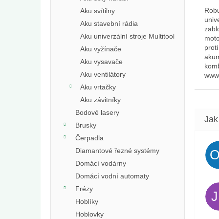
Robu
Aku svítilny
univ
Aku stavební rádia
zabl
Aku univerzální stroje Multitool
moto
prot
Aku vyžínače
akum
Aku vysavače
komb
Aku ventilátory
www.
Aku vrtačky
Aku závitníky
Bodové lasery
Brusky
Čerpadla
Diamantové řezné systémy
Domácí vodárny
Domácí vodní automaty
Frézy
Hoblíky
Hoblovky