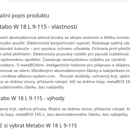
ailní popis produktu
abo W 18 L 9-115 - vlastnosti
stní akumulátorová úhlová bruska se silným motorem a štíhlou konstru
erzální použití. Elektronické bezpečnostní vypnutí: Redukuje zpětný ráz
okování kotouče – pro vysokou ochranu uživatele. Ochrana proti přetíž
r před přehřátím. Elektronický pozvolný rozběh pro plynulé rozběhnut
i opětovnému spuštění: Zamezuje neúmyslnému rozběhu po výměně
ulátoru. S metaBOXem, inteligentním řešením pro přepravu a skladov
inovat se všemi 18voltovými akumulátorovými články a nabíječkami z
cordless-alliance-system.com. . Rozsah dodávky. ochranný kryt, opěrn
ce se dvěma otvory, přídavná rukojeť, klíč se dvěma čepy, metaBOX 16
ulátorového článku, bez nabíječky
abo W 18 L 9-115 - výhody
anný kryt, opěrná příruba, Matice se dvěma otvory, přídavná rukojeť, kl
a čepy, metaBOX 165 L, bez akumulátorového článku, bez nabíječky.
č si vybrat Metabo W 18 L 9-115