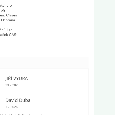
kcí pro
 při
ení: Chrání
í, Ochrana
ání, Lze
naček CAS:
JIŘÍ VYDRA
Hodnocení obchodu je 5 z 5 hvězdiček.
23.7.2026
David Duba
Hodnocení obchodu je 5 z 5 hvězdiček.
1.7.2026