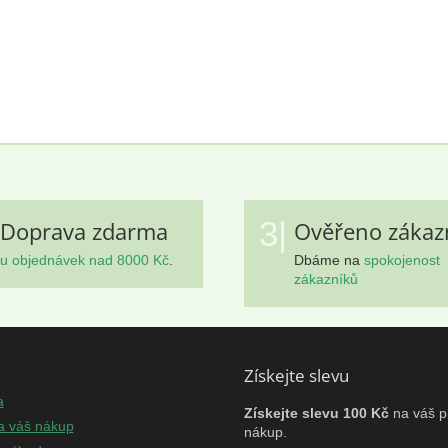
3|
Doprava zdarma
Ověřeno zákaz
u objednávek nad 8000 Kč
.
Dbáme na
spokojenost
zákazníků
mace pro vás
Získejte slevu
a
Získejte slevu 100 Kč
na váš p
a váš nákup
nákup.