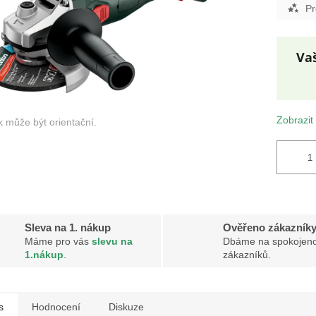
Pr
Měr
cena
Zobrazit
Sleva na 1. nákup
Ověřeno zákazník
Máme pro vás
slevu na
Dbáme na spokojeno
1.nákup
.
zákazníků.
s
Hodnocení
Diskuze