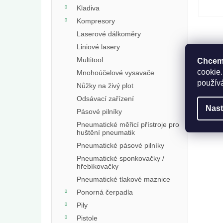
Kladiva
Kompresory
Laserové dálkoměry
Liniové lasery
Multitool
Chceme
cookie.
Mnohoúčelové vysavače
použív
Nůžky na živý plot
Odsávací zařízení
Nast
Pásové pilníky
Pneumatické měřicí přístroje pro
huštění pneumatik
Pneumatické pásové pilníky
Pneumatické sponkovačky /
hřebíkovačky
Pneumatické tlakové maznice
Ponorná čerpadla
Pily
Pistole