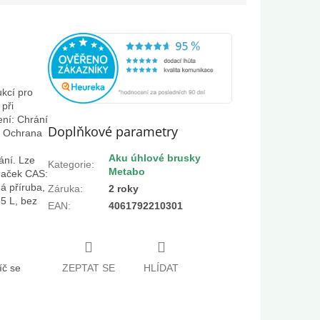
kcí pro
 při
ení: Chrání
Doplňkové parametry
í. Ochrana
Aku úhlové brusky
ání. Lze
Kategorie
:
Metabo
naček CAS:
á příruba,
Záruka
:
2 roky
5 L, bez
EAN
:
4061792210301
íč se
ZEPTAT SE
HLÍDAT