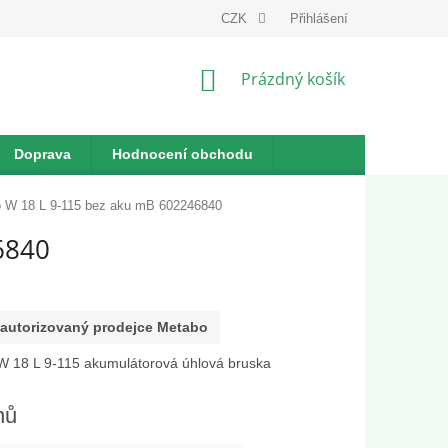
dnávka
CZK
Přihlášení
NÁKUPNÍ
Prázdný košík
KOŠÍK
Doprava
Hodnocení obchodu
 W 18 L 9-115 bez aku mB 602246840
6840
autorizovaný prodejce Metabo
 18 L 9-115 akumulátorová úhlová bruska
nů