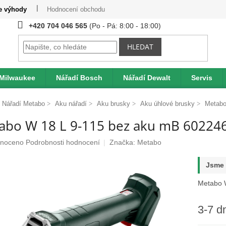
te výhody
Hodnocení obchodu
Provizní systém
Moje obje
+420 704 046 565
HLEDAT
 Milwaukee
Nářadí Bosch
Nářadí Dewalt
Servis
Nářadí Metabo
Aku nářadí
Aku brusky
Aku úhlové brusky
Metabo
abo W 18 L 9-115 bez aku mB 60224
né
noceno
Podrobnosti hodnocení
Značka:
Metabo
ení
u
Jsme 
Metabo W
3-7 d
ek.