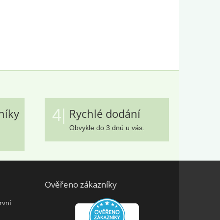
4|
níky
Rychlé dodání
Obvykle do 3 dnů u vás.
Ověřeno zákazníky
rvní