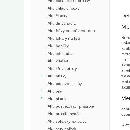
Aku excentrické brusky
Aku chladicí boxy
Det
Aku články
Aku dmychadla
Met
Aku frézy na srážení hran
Robu
Aku fukary na listí
univ
Aku hoblíky
zabl
Aku míchadla
moto
prot
Aku kladiva
akum
Aku křovinořezy
komb
Aku nůžky
www.
Mati
Aku pásové pilníky
akum
Aku pily
Met
Aku pistole
Aku postřikovací přístroje
ochr
Aku prostřihovače
dvěm
Aku sekačky na trávu
Pro
Aku sety nářadí