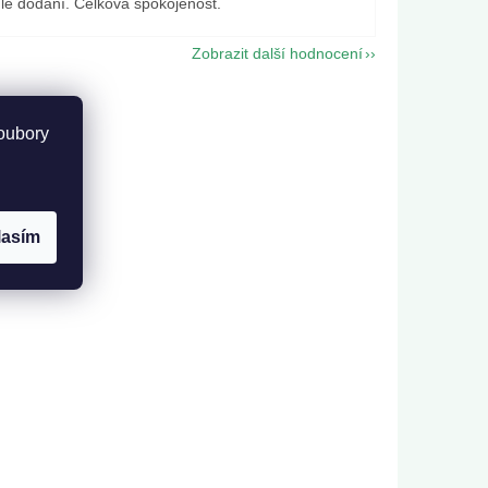
lé dodání. Celková spokojenost.
Zobrazit další hodnocení
oubory
lasím