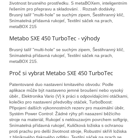
životnost brusného prostředku. S metaBOXem, inteligentním
řešením pro přepravu a skladování. . Rozsah dodávky.
Brusný talíř "multi-hole" se suchým zipem, Šestihranný klíč,
Snímatelná přídavná rukojeť, Textilní sáček na prach,
metaBOX 215
Metabo SXE 450 TurboTec - výhody
Brusný talíř "multi-hole" se suchým zipem, Šestihranný klíč,
Snímatelná přídavná rukojeť, Textilní sáček na prach,
metaBOX 215.
Proč si vybrat Metabo SXE 450 TurboTec
Patentované duo nastavení kmitavého obvodu: Podle
aplikace může být nastaveno jemné broušení nebo vysoký
úběr., Elektronika Vario (V) k práci s odpovídajícími otáčkami,
kolečko pro nastavení předvolby otáček, TurboBoost:
Připojení dalších výkonnostních rezerv pro maximální úběr,
Systém Power Control: Žádné rýhy při nasazení běžícího
stroje na materiál, Rukojeť s neklouzavým povrchem softgrip,
Snímatelná přídavná rukojeť, Kuličková ložiska s ochranou
proti prachu pro delší životnost stroje, Robustní skříň ložiska
z hliníkového tlakového odlitku, Textilní sáček na prach se