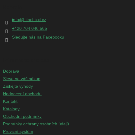
p
Kontakt
a
t
info
@
hitachixxl.cz
í
+420 704 046 565
Sledujte nás na Facebooku
Informace pro vás
Doprava
Sleva na váš nákup
Získejte výhody
Hodnocení obchodu
Kontakt
Katalogy
Obchodní podmínky
Podmínky ochrany osobních údajů
Provizní systém