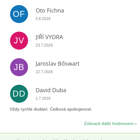
Oto Fichna
OF
Hodnocení obchodu je 5 z 5 hvězdiček.
5.8.2026
JIŘÍ VYDRA
JV
Hodnocení obchodu je 5 z 5 hvězdiček.
23.7.2026
Jaroslav Bőswart
JB
Hodnocení obchodu je 5 z 5 hvězdiček.
22.7.2026
David Duba
DD
Hodnocení obchodu je 5 z 5 hvězdiček.
1.7.2026
Vždy rychlé dodání. Celková spokojenost.
Zobrazit další hodnocení