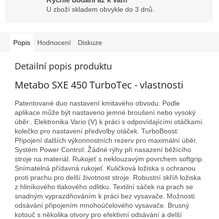
U zboží skladem obvykle do 3 dnů.
Popis
Hodnocení
Diskuze
Detailní popis produktu
Metabo SXE 450 TurboTec - vlastnosti
Patentované duo nastavení kmitavého obvodu: Podle
aplikace může být nastaveno jemné broušení nebo vysoký
úběr.. Elektronika Vario (V) k práci s odpovídajícími otáčkami.
kolečko pro nastavení předvolby otáček. TurboBoost:
Připojení dalších výkonnostních rezerv pro maximální úběr.
Systém Power Control: Žádné rýhy při nasazení běžícího
stroje na materiál. Rukojeť s neklouzavým povrchem softgrip.
Snímatelná přídavná rukojeť. Kuličková ložiska s ochranou
proti prachu pro delší životnost stroje. Robustní skříň ložiska
z hliníkového tlakového odlitku. Textilní sáček na prach se
snadným vyprazdňováním k práci bez vysavače. Možnosti
odsávání připojením mnohoúčelového vysavače. Brusný
kotouč s několika otvory pro efektivní odsávání a delší