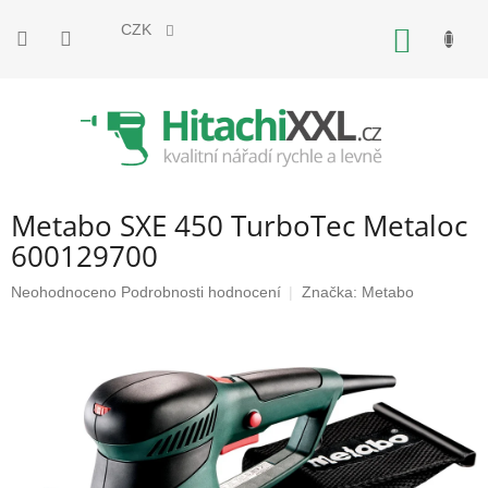
Přejít
na
CZK
NÁKUP
obsah
KOŠÍK
Metabo SXE 450 TurboTec Metaloc
600129700
Průměrné
Neohodnoceno
Podrobnosti hodnocení
Značka:
Metabo
hodnocení
produktu
je
0,0
z
5
hvězdiček.