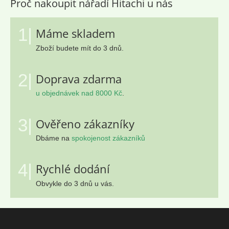
Proč nakoupit nářadí Hitachi u nás
1|
Máme skladem
Zboží budete mít do 3 dnů.
2|
Doprava zdarma
u objednávek nad 8000 Kč
.
3|
Ověřeno zákazníky
Dbáme na
spokojenost zákazníků
4|
Rychlé dodání
Obvykle do 3 dnů u vás.
Z
á