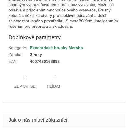
snadným vyprazdňováním k práci bez vysavače, Možnosti
odsávání připojením mnohoúčelového vysavače, Brusný
kotouč s několika otvory pro efektivní odsávání a delší
životnost brusného prostředku, S metaBOXem, inteligentním
řešením pro přepravu a skladování.
Doplňkové parametry
Kategorie
:
Excentrické brusky Metabo
Záruka
:
2 roky
EAN
:
4007430168993
ZEPTAT SE
HLÍDAT