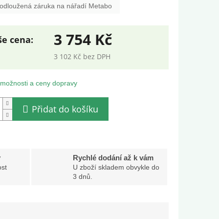
odloužená záruka na nářadí Metabo
3 754 Kč
3 102 Kč bez DPH
ná
:
 možnosti a ceny dopravy
Přidat do košíku
y
Rychlé dodání až k vám
st
U zboží skladem obvykle do
3 dnů.