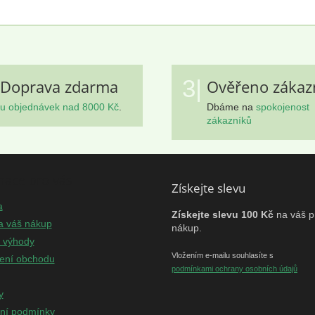
3|
Doprava zdarma
Ověřeno zákaz
u objednávek nad 8000 Kč
.
Dbáme na
spokojenost
zákazníků
mace pro vás
Získejte slevu
a
Získejte slevu 100 Kč
na váš p
a váš nákup
nákup.
e výhody
Vložením e-mailu souhlasíte s
ení obchodu
podmínkami ochrany osobních údajů
y
ní podmínky