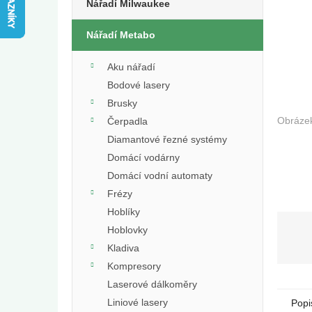
e
Nářadí Milwaukee
l
Nářadí Metabo
Aku nářadí
Bodové lasery
Brusky
Čerpadla
Diamantové řezné systémy
Domácí vodárny
Domácí vodní automaty
Frézy
Hoblíky
Hoblovky
Kladiva
Kompresory
Laserové dálkoměry
Liniové lasery
Popi