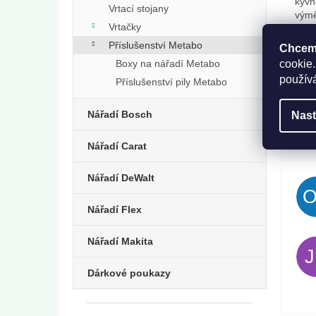
kyvn
Vrtací stojany
výmě
Vrtačky
ruko
dobr
Příslušenství Metabo
Chceme
odpo
Boxy na nářadí Metabo
cookie.
odsá
použív
Příslušenství pily Metabo
přísl
Nářadí Bosch
Nast
Nářadí Carat
Nářadí DeWalt
Nářadí Flex
Nářadí Makita
Dárkové poukazy