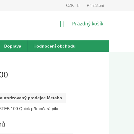
dnávka
CZK
Přihlášení
NÁKUPNÍ
Prázdný košík
KOŠÍK
Doprava
Hodnocení obchodu
000
autorizovaný prodejce Metabo
TEB 100 Quick přímočará pila
nů