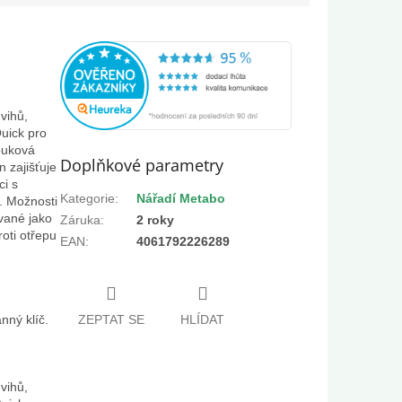
vihů,
uick pro
ouková
Doplňkové parametry
 zajišťuje
ci s
Kategorie
:
Nářadí Metabo
í. Možnosti
vané jako
Záruka
:
2 roky
oti otřepu
EAN
:
4061792226289
nný klíč.
ZEPTAT SE
HLÍDAT
vihů,