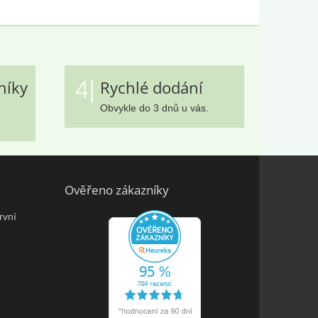
4|
níky
Rychlé dodání
Obvykle do 3 dnů u vás.
Ověřeno zákazníky
rvní