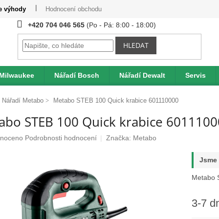
te výhody
Hodnocení obchodu
Provizní systém
Moje obje
+420 704 046 565
HLEDAT
 Milwaukee
Nářadí Bosch
Nářadí Dewalt
Servis
Nářadí Metabo
Metabo STEB 100 Quick krabice 601110000
abo STEB 100 Quick krabice 601110
né
noceno
Podrobnosti hodnocení
Značka:
Metabo
ení
u
Jsme 
Metabo S
3-7 d
ek.