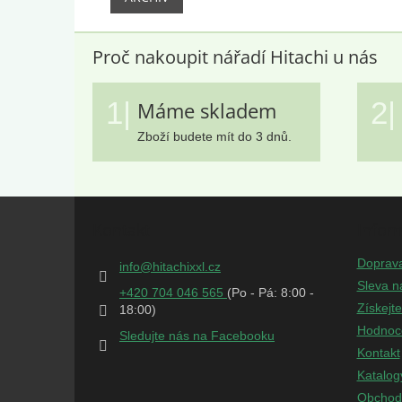
Proč nakoupit nářadí Hitachi u nás
1|
2|
Máme skladem
Zboží budete mít do 3 dnů.
Z
á
Kontakt
Infor
p
a
Doprav
info
@
hitachixxl.cz
t
Sleva n
+420 704 046 565
í
Získejt
Hodnoc
Sledujte nás na Facebooku
Kontakt
Katalog
Obchod