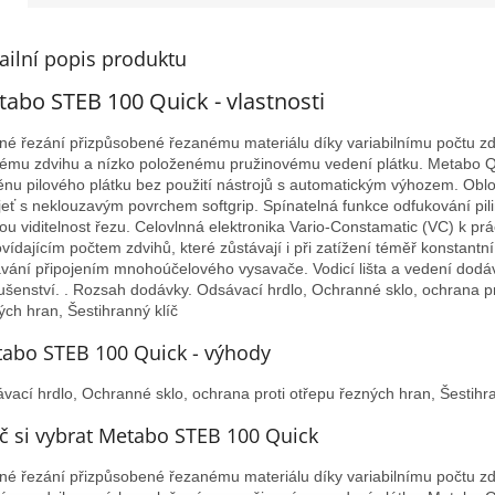
ailní popis produktu
abo STEB 100 Quick - vlastnosti
né řezání přizpůsobené řezanému materiálu díky variabilnímu počtu zd
ému zdvihu a nízko položenému pružinovému vedení plátku. Metabo Q
nu pilového plátku bez použití nástrojů s automatickým výhozem. Obl
jeť s neklouzavým povrchem softgrip. Spínatelná funkce odfukování pilin
ou viditelnost řezu. Celovlnná elektronika Vario-Constamatic (VC) k prá
vídajícím počtem zdvihů, které zůstávají i při zatížení téměř konstantn
vání připojením mnohoúčelového vysavače. Vodicí lišta a vedení dodá
lušenství. . Rozsah dodávky. Odsávací hrdlo, Ochranné sklo, ochrana pr
ých hran, Šestihranný klíč
abo STEB 100 Quick - výhody
vací hrdlo, Ochranné sklo, ochrana proti otřepu řezných hran, Šestihra
č si vybrat Metabo STEB 100 Quick
né řezání přizpůsobené řezanému materiálu díky variabilnímu počtu zd