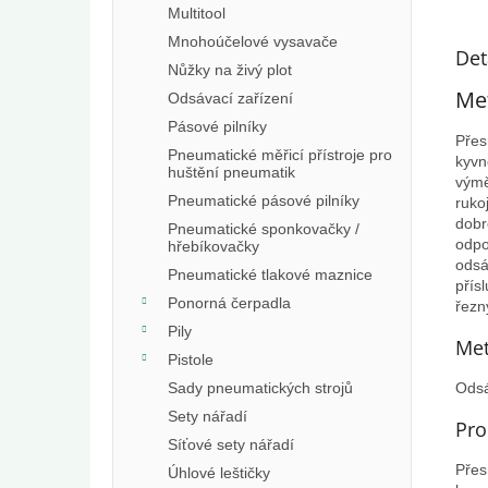
Multitool
Mnohoúčelové vysavače
Det
Nůžky na živý plot
Met
Odsávací zařízení
Pásové pilníky
Přes
Pneumatické měřicí přístroje pro
kyvn
huštění pneumatik
výmě
Pneumatické pásové pilníky
ruko
dobr
Pneumatické sponkovačky /
odpo
hřebíkovačky
odsá
Pneumatické tlakové maznice
přís
Ponorná čerpadla
řezn
Pily
Met
Pistole
Sady pneumatických strojů
Odsá
Sety nářadí
Pro
Síťové sety nářadí
Přes
Úhlové leštičky