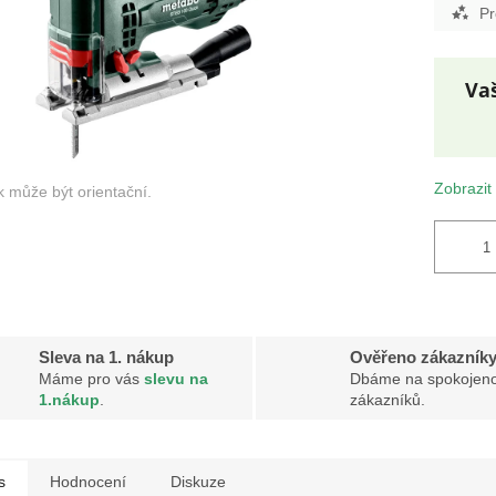
Pr
Měr
cena
Zobrazit
Sleva na 1. nákup
Ověřeno zákazník
Máme pro vás
slevu na
Dbáme na spokojeno
1.nákup
.
zákazníků.
s
Hodnocení
Diskuze