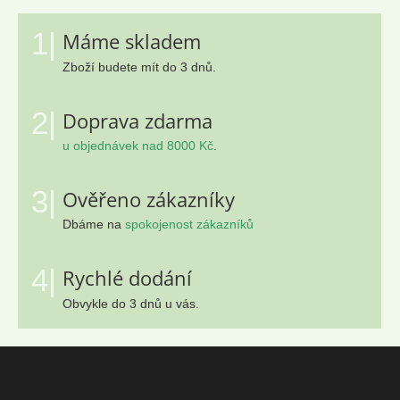
1|
Máme skladem
Zboží budete mít do 3 dnů.
2|
Doprava zdarma
u objednávek nad 8000 Kč
.
3|
Ověřeno zákazníky
Dbáme na
spokojenost zákazníků
4|
Rychlé dodání
Obvykle do 3 dnů u vás.
Z
á
p