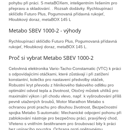
pohybu při práci. S metaBOXem, inteligentním řešením pro
přepravu a skladování. . Rozsah dodávky. Rychloupínací
sklíčidlo Futuro Plus, Pogumovaná přídavná rukojeť,
Hloubkový doraz, metaBOX 145 L
Metabo SBEV 1000-2 - výhody
Rychloupínací sklíčidlo Futuro Plus, Pogumovaná přídavná
rukojeť, Hloubkový doraz, metaBOX 145 L.
Proč si vybrat Metabo SBEV 1000-2
Celovlnná elektronika Vario-Tacho-Constamatic (VTC) k práci
s odpovídajícími otáčkami, které zůstávají i při zatížení
konstantní, kolečko pro nastavení předvolby otáček,
Robustní kryt převodu z hliníkového tlakového odlitku pro
optimální odvod tepla a životnost, Otočný můstek uhlíků pro
maximální výkon i při chodu vlevo, např. k vyšroubování příliš
pevně utažených šroubů, Motor Marathon Metabo s
ochranou proti prachu pro dlouhou životnost, Bezpečnostní
spojka Metabo S-automatic: Mechanické odpojení pohonu při
zablokování nástroje pro bezpečnou práci, pravý/levý chod,
Vřeteno s vnitřním šestihranem pro šroubovací bity k práci
bez upínacího pouzdra, Ochrana proti opětovnému