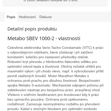
Popis
Hodnocení
Diskuze
Detailní popis produktu
Metabo SBEV 1000-2 - vlastnosti
Celovlnná elektronika Vario-Tacho-Constamatic (VTC) k práci
s odpovídajícími otáčkami, které zůstávají i při zatížení
konstantní. kolečko pro nastavení předvolby otáček.
Robustní kryt převodu z hliníkového tlakového odlitku pro
optimální odvod tepla a životnost. Otočný můstek uhlíků pro
maximální výkon i při chodu vlevo, např. k vyšroubování příliš
pevně utažených šroubů. Motor Marathon Metabo s
ochranou proti prachu pro dlouhou životnost. Bezpečnostní
spojka Metabo S-automatic: Mechanické odpojení pohonu při
zablokování nástroje pro bezpečnou práci. pravý/levý chod.
Vřeteno s vnitřním šestihranem pro šroubovací bity k práci
bez upínacího pouzdra. Ochrana proti opětovnému
rozběhnutí: Zamezuje neúmyslnému rozběhu po přerušení
proudu. Kabel s otočným kloubem pro optimální svobodu