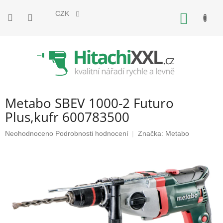
Přejít
na
CZK
NÁKUP
obsah
KOŠÍK
Metabo SBEV 1000-2 Futuro
Plus,kufr 600783500
Průměrné
Neohodnoceno
Podrobnosti hodnocení
Značka:
Metabo
hodnocení
produktu
je
0,0
z
5
hvězdiček.