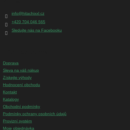
Kontakt
a
t
info
@
hitachixxl.cz
í
+420 704 046 565
Sledujte nás na Facebooku
Informace pro vás
Doprava
Sleva na váš nákup
Získejte výhody
Hodnocení obchodu
Kontakt
Katalogy
Obchodní podmínky
Podmínky ochrany osobních údajů
Provizní systém
Moje objednávka