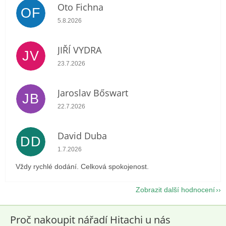
Oto Fichna
OF
Hodnocení obchodu je 5 z 5 hvězdiček.
5.8.2026
JIŘÍ VYDRA
JV
Hodnocení obchodu je 5 z 5 hvězdiček.
23.7.2026
Jaroslav Bőswart
JB
Hodnocení obchodu je 5 z 5 hvězdiček.
22.7.2026
David Duba
DD
Hodnocení obchodu je 5 z 5 hvězdiček.
1.7.2026
Vždy rychlé dodání. Celková spokojenost.
Zobrazit další hodnocení
Proč nakoupit nářadí Hitachi u nás