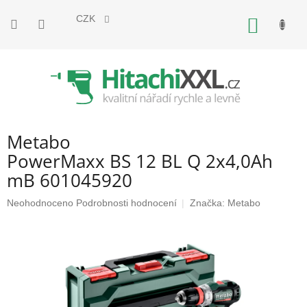
Přejít
na
CZK
NÁKUP
obsah
KOŠÍK
Metabo
PowerMaxx BS 12 BL Q 2x4,0Ah
mB 601045920
Průměrné
Neohodnoceno
Podrobnosti hodnocení
Značka:
Metabo
hodnocení
produktu
je
0,0
z
5
hvězdiček.