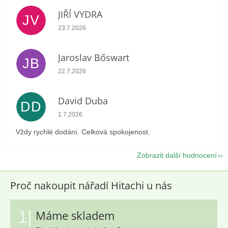
JIŘÍ VYDRA
JV
Hodnocení obchodu je 5 z 5 hvězdiček.
23.7.2026
Jaroslav Bőswart
JB
Hodnocení obchodu je 5 z 5 hvězdiček.
22.7.2026
David Duba
DD
Hodnocení obchodu je 5 z 5 hvězdiček.
1.7.2026
Vždy rychlé dodání. Celková spokojenost.
Zobrazit další hodnocení
Proč nakoupit nářadí Hitachi u nás
1|
Máme skladem