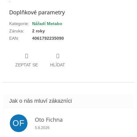
.
Doplňkové parametry
Kategorie
:
Nářadí Metabo
Záruka
:
2 roky
EAN
:
4061792235090
ZEPTAT SE
HLÍDAT
Oto Fichna
OF
Hodnocení obchodu je 5 z 5 hvězdiček.
5.8.2026