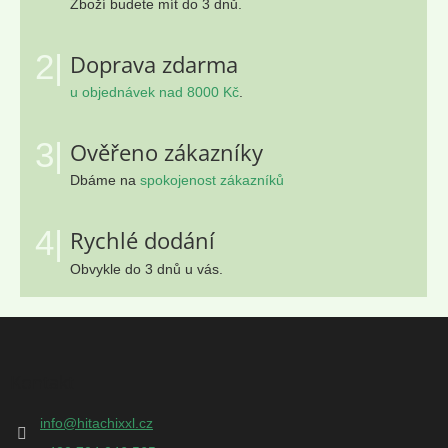
Zboží budete mít do 3 dnů.
2|
Doprava zdarma
u objednávek nad 8000 Kč
.
3|
Ověřeno zákazníky
Dbáme na
spokojenost zákazníků
4|
Rychlé dodání
Obvykle do 3 dnů u vás.
Z
á
p
Kontakt
a
t
info
@
hitachixxl.cz
í