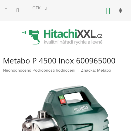
Přejít
na
CZK
NÁKUP
obsah
KOŠÍK
Metabo P 4500 Inox 600965000
Průměrné
Neohodnoceno
Podrobnosti hodnocení
Značka:
Metabo
hodnocení
produktu
je
0,0
z
5
hvězdiček.