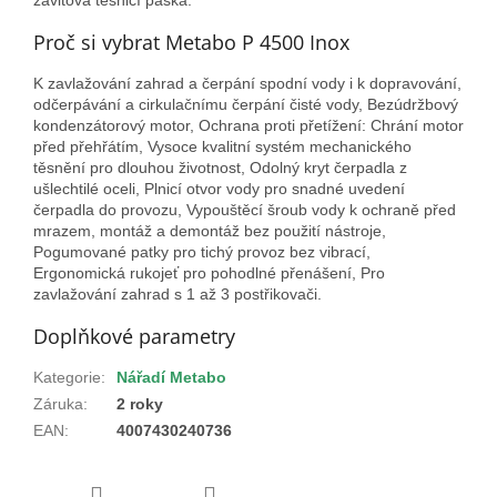
Proč si vybrat Metabo P 4500 Inox
K zavlažování zahrad a čerpání spodní vody i k dopravování,
odčerpávání a cirkulačnímu čerpání čisté vody, Bezúdržbový
kondenzátorový motor, Ochrana proti přetížení: Chrání motor
před přehřátím, Vysoce kvalitní systém mechanického
těsnění pro dlouhou životnost, Odolný kryt čerpadla z
ušlechtilé oceli, Plnicí otvor vody pro snadné uvedení
čerpadla do provozu, Vypouštěcí šroub vody k ochraně před
mrazem, montáž a demontáž bez použití nástroje,
Pogumované patky pro tichý provoz bez vibrací,
Ergonomická rukojeť pro pohodlné přenášení, Pro
zavlažování zahrad s 1 až 3 postřikovači.
Doplňkové parametry
Kategorie
:
Nářadí Metabo
Záruka
:
2 roky
EAN
:
4007430240736