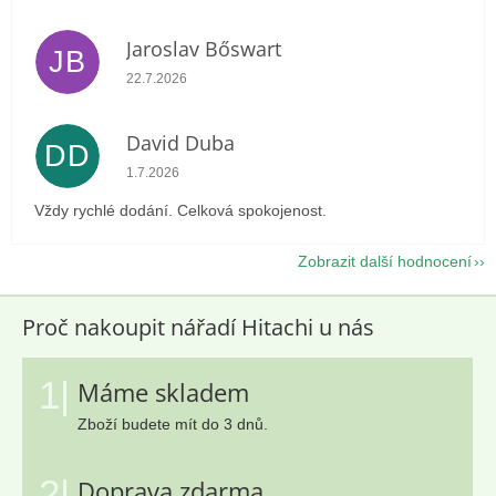
Jaroslav Bőswart
JB
Hodnocení obchodu je 5 z 5 hvězdiček.
22.7.2026
David Duba
DD
Hodnocení obchodu je 5 z 5 hvězdiček.
1.7.2026
Vždy rychlé dodání. Celková spokojenost.
Zobrazit další hodnocení
Proč nakoupit nářadí Hitachi u nás
1|
Máme skladem
Zboží budete mít do 3 dnů.
2|
Doprava zdarma