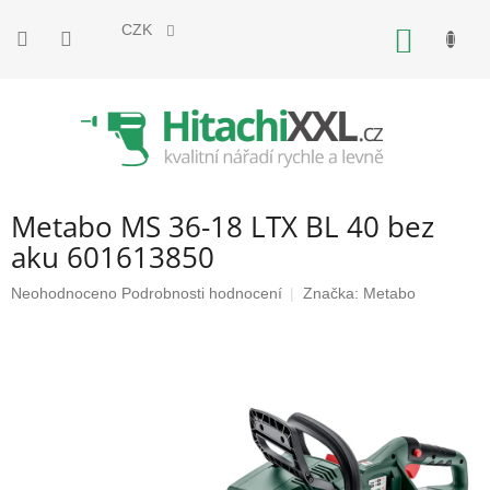
Přejít
na
CZK
NÁKUP
obsah
KOŠÍK
Metabo MS 36-18 LTX BL 40 bez
aku 601613850
Průměrné
Neohodnoceno
Podrobnosti hodnocení
Značka:
Metabo
hodnocení
produktu
je
0,0
z
5
hvězdiček.