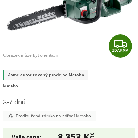
Z
ZDARMA
D
A
Jsme autorizovaný prodejce Metabo
R
Metabo
M
3-7 dnů
A
Prodloužená záruka na nářadí Metabo
8 353 Kč