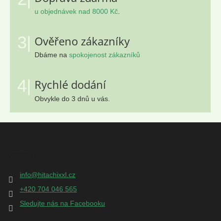
u objednávek nad 8000 Kč
.
3|
Ověřeno zákazníky
Dbáme na
spokojenost zákazníků
4|
Rychlé dodání
Obvykle do 3 dnů u vás.
Z
á
p
Kontakt
a
t
info
@
hitachixxl.cz
í
+420 704 046 565
Sledujte nás na Facebooku