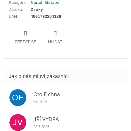
Kategorie
:
Nářadí Metabo
Záruka
:
2 roky
EAN
:
4061792204126
ZEPTAT SE
HLÍDAT
Oto Fichna
OF
Hodnocení obchodu je 5 z 5 hvězdiček.
5.8.2026
JIŘÍ VYDRA
JV
Hodnocení obchodu je 5 z 5 hvězdiček.
23.7.2026