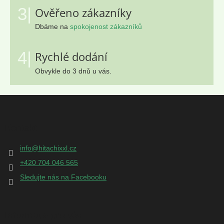
3|
Ověřeno zákazníky
Dbáme na
spokojenost zákazníků
4|
Rychlé dodání
Obvykle do 3 dnů u vás.
Z
á
p
Kontakt
a
t
info
@
hitachixxl.cz
í
+420 704 046 565
Sledujte nás na Facebooku
Informace pro vás