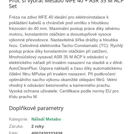
Proč si vybrat Metabo MFE 40 + ASR 35 M ACP
Set
Fréza na zdivo MFE 40 ideální pro elektroinstalace k
pokládání kabelů a chrániček pod omítku s hloubkou
frézování do 40 mm. Maximální postup práce díky silnému
motoru, konstantním otáčkám a dvoustupňové vysoce
výkonné převodovce. Nastavitelná šířka drážky a hloubka
řezu. Celovlnná elektronika Tacho-Constamatic (TC): Rychlý
postup práce díky konstantním otáčkám při zatížení,
Mnohoúčelový vysavač ASR 35 M ACP k odsávání u
elektrického nářadí při trvalém nasazení na stavbě a v dílně.
AutoCleanPlus: Úspora nákladů a času díky automatickému
čištění filtru MPulse při trvalém nasazení. Při podkročení
optimálního sacího výkonu okamžité oklepání filtrů. Velmi
vhodný k odsávání betonového a kamenného prachu.
Vysoká ochrana uživatele: Certifikace podle normy EU pro
třídu prachu M.
Doplňkové parametry
Kategorie
:
Nářadí Metabo
Záruka
:
2 roky
EAN
:
4007430333438