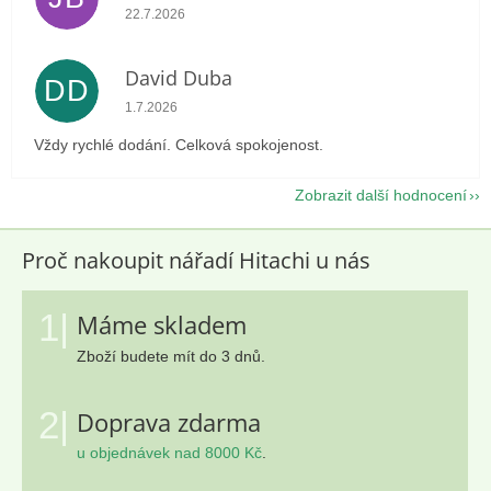
Hodnocení obchodu je 5 z 5 hvězdiček.
22.7.2026
David Duba
DD
Hodnocení obchodu je 5 z 5 hvězdiček.
1.7.2026
Vždy rychlé dodání. Celková spokojenost.
Zobrazit další hodnocení
Proč nakoupit nářadí Hitachi u nás
1|
Máme skladem
Zboží budete mít do 3 dnů.
2|
Doprava zdarma
u objednávek nad 8000 Kč
.