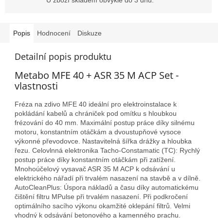
Popis
Hodnocení
Diskuze
Detailní popis produktu
Metabo MFE 40 + ASR 35 M ACP Set -
vlastnosti
Fréza na zdivo MFE 40 ideální pro elektroinstalace k
pokládání kabelů a chrániček pod omítku s hloubkou
frézování do 40 mm. Maximální postup práce díky silnému
motoru, konstantním otáčkám a dvoustupňové vysoce
výkonné převodovce. Nastavitelná šířka drážky a hloubka
řezu. Celovlnná elektronika Tacho-Constamatic (TC): Rychlý
postup práce díky konstantním otáčkám při zatížení.
Mnohoúčelový vysavač ASR 35 M ACP k odsávání u
elektrického nářadí při trvalém nasazení na stavbě a v dílně.
AutoCleanPlus: Úspora nákladů a času díky automatickému
čištění filtru MPulse při trvalém nasazení. Při podkročení
optimálního sacího výkonu okamžité oklepání filtrů. Velmi
vhodný k odsávání betonového a kamenného prachu.