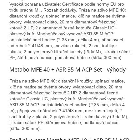
Vysoká ochrana uživatele: Certifikace podle normy EU pro
třídu prachu M. . Rozsah dodávky. Fréza na zdivo MFE 40:
distanční kroužky, upínací matice, klíč na matice se dvěma
otvory, vylamovací dláto, 20 mm diamantový frézovací
kotouč 2 UP, 2 diamantové řezné kotouče Classic UC,
plastový kufr. Mnohoúčelový vysavač ASR 35 M ACP:
antistatická sací hadice (? 35 mm, délka 4 m), připojovací
nátrubek ? 41/48 mm, mezikus rukojeti, 2 sací trubky z
plastu, 2 polyesterové filtrační kazety (třída M), filtrační sáček
PE, štěrbinová hubice, podlahová hubice (šířka 300 mm)
Metabo MFE 40 + ASR 35 M ACP Set - výhody
Fréza na zdivo MFE 40: distanční kroužky, upínací matice,
klíč na matice se dvěma otvory, vylamovací dláto, 20 mm
diamantový frézovací kotouč 2 UP, 2 diamantové řezné
kotouče Classic UC, plastový kufr. Mnohoúčelový vysavač
ASR 35 M ACP: antistatická sací hadice (? 35 mm, délka 4
m), připojovací nátrubek ? 41/48 mm, mezikus rukojeti, 2
sací trubky z plastu, 2 polyesterové filtrační kazety (třída M),
filtrační sáček PE, štěrbinová hubice, podlahová hubice
(šířka 300 mm).