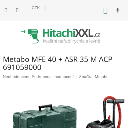
Přejít
na
CZK
NÁKUP
obsah
KOŠÍK
Metabo MFE 40 + ASR 35 M ACP
691059000
Průměrné
Neohodnoceno
Podrobnosti hodnocení
Značka:
Metabo
hodnocení
produktu
je
0,0
z
5
hvězdiček.