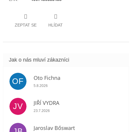
ZEPTAT SE
HLÍDAT
Oto Fichna
OF
Hodnocení obchodu je 5 z 5 hvězdiček.
5.8.2026
JIŘÍ VYDRA
JV
Hodnocení obchodu je 5 z 5 hvězdiček.
23.7.2026
Jaroslav Bőswart
JB