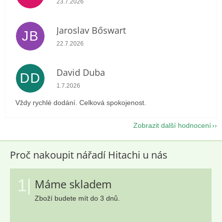
23.7.2026
Jaroslav Bőswart
JB
Hodnocení obchodu je 5 z 5 hvězdiček.
22.7.2026
David Duba
DD
Hodnocení obchodu je 5 z 5 hvězdiček.
1.7.2026
Vždy rychlé dodání. Celková spokojenost.
Zobrazit další hodnocení
Proč nakoupit nářadí Hitachi u nás
1|
Máme skladem
Zboží budete mít do 3 dnů.