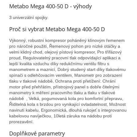
Metabo Mega 400-50 D - výhody
3 univerzální spojky.
Proč si vybrat Metabo Mega 400-50 D
Výkonný, robustní kompresor poháněný klínovým řemenem
pro náročné použití, Řemenový pohon pro nízké otáčky a
velmi klidný chod, olejový pístový kompresor, Pro třífázový
proud, Regulovatelný pracovní tlak odpovídající aplikaci a
lepší kvalita vzduchu díky redukčnímu ventilu filtru s
manometrem a maznicí, Dobrý studený start díky tlakovému
spínači s odlehčovacím ventilem, Manometr pro zobrazení
tlaku v tlakové nádobě, Ochrana proti přetížení: Chrání
motor před přehřátím, přístrojový panel s dobře čitelnými
manometry k měření pracovního tlaku a tlaku v tlakové
nádobě , Velká, pogumovaná kola pro komfortní přepravu,
Řiditelná kola s brzdou pro vynikající ovladatelnost, Možnost
navinutí kabelu, Ergonomická, dlouhá rukojeť s integrovanou
kabelovou navíječkou, 10letá záruka na nádobu proti
prorezavění.
Doplňkové parametry