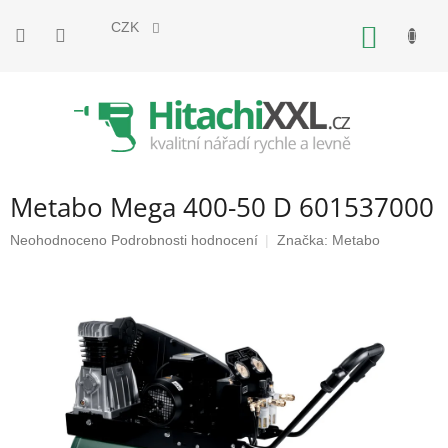
Přejít
na
CZK
NÁKUP
obsah
KOŠÍK
Metabo Mega 400-50 D 601537000
Průměrné
Neohodnoceno
Podrobnosti hodnocení
Značka:
Metabo
hodnocení
produktu
je
0,0
z
5
hvězdiček.