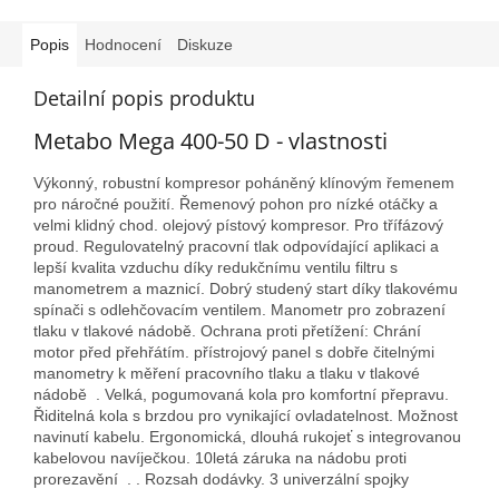
Popis
Hodnocení
Diskuze
Detailní popis produktu
Metabo Mega 400-50 D - vlastnosti
Výkonný, robustní kompresor poháněný klínovým řemenem
pro náročné použití. Řemenový pohon pro nízké otáčky a
velmi klidný chod. olejový pístový kompresor. Pro třífázový
proud. Regulovatelný pracovní tlak odpovídající aplikaci a
lepší kvalita vzduchu díky redukčnímu ventilu filtru s
manometrem a maznicí. Dobrý studený start díky tlakovému
spínači s odlehčovacím ventilem. Manometr pro zobrazení
tlaku v tlakové nádobě. Ochrana proti přetížení: Chrání
motor před přehřátím. přístrojový panel s dobře čitelnými
manometry k měření pracovního tlaku a tlaku v tlakové
nádobě . Velká, pogumovaná kola pro komfortní přepravu.
Řiditelná kola s brzdou pro vynikající ovladatelnost. Možnost
navinutí kabelu. Ergonomická, dlouhá rukojeť s integrovanou
kabelovou navíječkou. 10letá záruka na nádobu proti
prorezavění . . Rozsah dodávky. 3 univerzální spojky