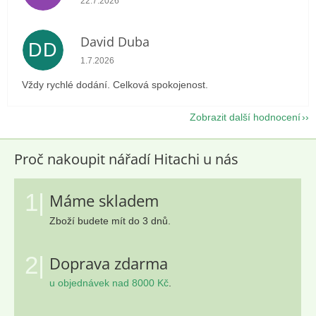
22.7.2026
David Duba
DD
Hodnocení obchodu je 5 z 5 hvězdiček.
1.7.2026
Vždy rychlé dodání. Celková spokojenost.
Zobrazit další hodnocení
Proč nakoupit nářadí Hitachi u nás
1|
Máme skladem
Zboží budete mít do 3 dnů.
2|
Doprava zdarma
u objednávek nad 8000 Kč
.