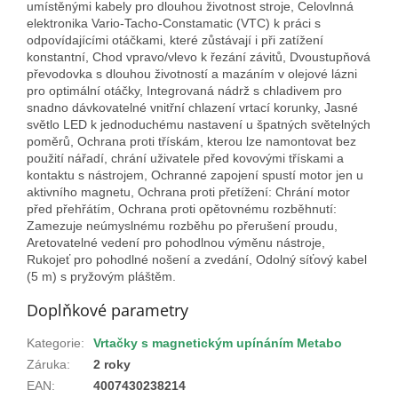
umístěnými kabely pro dlouhou životnost stroje, Celovlnná
elektronika Vario-Tacho-Constamatic (VTC) k práci s
odpovídajícími otáčkami, které zůstávají i při zatížení
konstantní, Chod vpravo/vlevo k řezání závitů, Dvoustupňová
převodovka s dlouhou životností a mazáním v olejové lázni
pro optimální otáčky, Integrovaná nádrž s chladivem pro
snadno dávkovatelné vnitřní chlazení vrtací korunky, Jasné
světlo LED k jednoduchému nastavení u špatných světelných
poměrů, Ochrana proti třískám, kterou lze namontovat bez
použití nářadí, chrání uživatele před kovovými třískami a
kontaktu s nástrojem, Ochranné zapojení spustí motor jen u
aktivního magnetu, Ochrana proti přetížení: Chrání motor
před přehřátím, Ochrana proti opětovnému rozběhnutí:
Zamezuje neúmyslnému rozběhu po přerušení proudu,
Aretovatelné vedení pro pohodlnou výměnu nástroje,
Rukojeť pro pohodlné nošení a zvedání, Odolný síťový kabel
(5 m) s pryžovým pláštěm.
Doplňkové parametry
Kategorie
:
Vrtačky s magnetickým upínáním Metabo
Záruka
:
2 roky
EAN
:
4007430238214