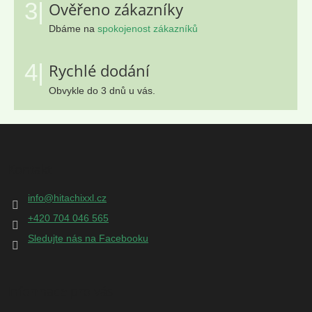
3|
Ověřeno zákazníky
Dbáme na
spokojenost zákazníků
4|
Rychlé dodání
Obvykle do 3 dnů u vás.
Z
á
p
Kontakt
a
t
info
@
hitachixxl.cz
í
+420 704 046 565
Sledujte nás na Facebooku
Informace pro vás