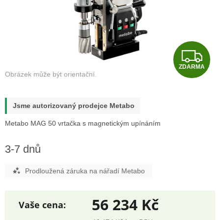
Z
ZDARMA
D
A
Jsme autorizovaný prodejce Metabo
R
Metabo MAG 50 vrtačka s magnetickým upínáním
M
3-7 dnů
A
Prodloužená záruka na nářadí Metabo
56 234 Kč