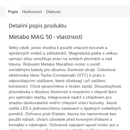
Popis
Hodnocení
Diskuze
Detailní popis produktu
Metabo MAG 50 - vlastnosti
Velký zdvih, proto vhodná k použití vrtacích korunek a
spirálových vrtáků a záhlubníků. Magnetická patka s velkou
upínací sílou umožňuje práci na svislých plochách a nad
hlavou. Robustní Metabo Marathon motor s uvnitř
umístěnými kabely pro dlouhou životnost stroje. Celovlnná
elektronika Vario-Tacho-Constamatic (VTC) k práci s
odpovídajícími otáčkami, které zůstávají i při zatížení
konstantní. Chod vpravo/vlevo k řezání závitů. Dvoustupňová
převodovka s dlouhou životností a mazáním v olejové lázni
pro optimální otáčky. Integrovaná nádrž s chladivem pro
snadno dávkovatelné vnitřní chlazení vrtací korunky. Jasné
světlo LED k jednoduchému nastavení u špatných světelných
poměrů. Ochrana proti třískám, kterou lze namontovat bez
použití nářadí, chrání uživatele před kovovými třískami a
kontaktu s nástrojem. Ochranné zapojení spustí motor jen u