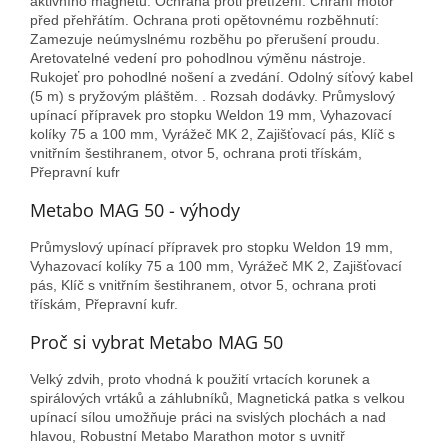
aktivního magnetu. Ochrana proti přetížení: Chrání motor
před přehřátím. Ochrana proti opětovnému rozběhnutí:
Zamezuje neúmyslnému rozběhu po přerušení proudu.
Aretovatelné vedení pro pohodlnou výměnu nástroje.
Rukojeť pro pohodlné nošení a zvedání. Odolný síťový kabel
(5 m) s pryžovým pláštěm. . Rozsah dodávky. Průmyslový
upínací přípravek pro stopku Weldon 19 mm, Vyhazovací
kolíky 75 a 100 mm, Vyrážeč MK 2, Zajišťovací pás, Klíč s
vnitřním šestihranem, otvor 5, ochrana proti třískám,
Přepravní kufr
Metabo MAG 50 - výhody
Průmyslový upínací přípravek pro stopku Weldon 19 mm,
Vyhazovací kolíky 75 a 100 mm, Vyrážeč MK 2, Zajišťovací
pás, Klíč s vnitřním šestihranem, otvor 5, ochrana proti
třískám, Přepravní kufr.
Proč si vybrat Metabo MAG 50
Velký zdvih, proto vhodná k použití vrtacích korunek a
spirálových vrtáků a záhlubníků, Magnetická patka s velkou
upínací sílou umožňuje práci na svislých plochách a nad
hlavou, Robustní Metabo Marathon motor s uvnitř