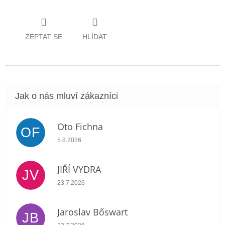
ZEPTAT SE
HLÍDAT
Oto Fichna
OF
Hodnocení obchodu je 5 z 5 hvězdiček.
5.8.2026
JIŘÍ VYDRA
JV
Hodnocení obchodu je 5 z 5 hvězdiček.
23.7.2026
Jaroslav Bőswart
JB
Hodnocení obchodu je 5 z 5 hvězdiček.