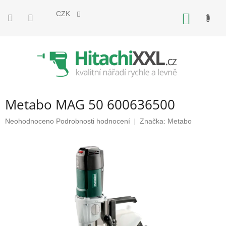
Přejít
na
CZK
NÁKUP
obsah
KOŠÍK
Metabo MAG 50 600636500
Průměrné
Neohodnoceno
Podrobnosti hodnocení
Značka:
Metabo
hodnocení
produktu
je
0,0
z
5
hvězdiček.