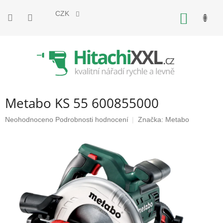
Přejít
na
CZK
NÁKUP
obsah
KOŠÍK
Metabo KS 55 600855000
Průměrné
Neohodnoceno
Podrobnosti hodnocení
Značka:
Metabo
hodnocení
produktu
je
0,0
z
5
hvězdiček.