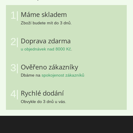
1|
Máme skladem
Zboží budete mít do 3 dnů.
2|
Doprava zdarma
u objednávek nad 8000 Kč
.
3|
Ověřeno zákazníky
Dbáme na
spokojenost zákazníků
4|
Rychlé dodání
Obvykle do 3 dnů u vás.
Z
á
p