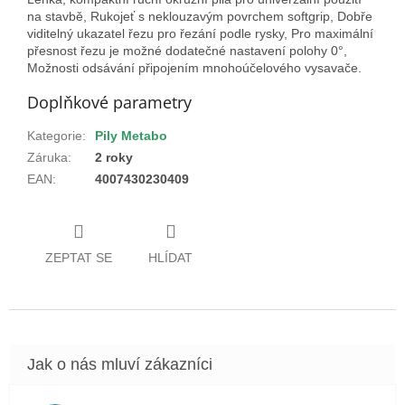
na stavbě, Rukojeť s neklouzavým povrchem softgrip, Dobře
viditelný ukazatel řezu pro řezání podle rysky, Pro maximální
přesnost řezu je možné dodatečné nastavení polohy 0°,
Možnosti odsávání připojením mnohoúčelového vysavače.
Doplňkové parametry
Kategorie
:
Pily Metabo
Záruka
:
2 roky
EAN
:
4007430230409
ZEPTAT SE
HLÍDAT