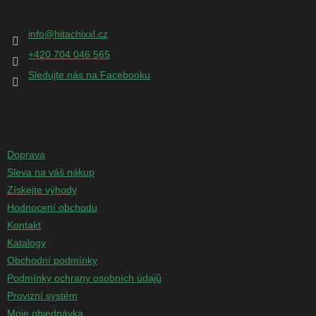
Kontakt
a
t
info
@
hitachixxl.cz
í
+420 704 046 565
Sledujte nás na Facebooku
Informace pro vás
Doprava
Sleva na váš nákup
Získejte výhody
Hodnocení obchodu
Kontakt
Katalogy
Obchodní podmínky
Podmínky ochrany osobních údajů
Provizní systém
Moje objednávka