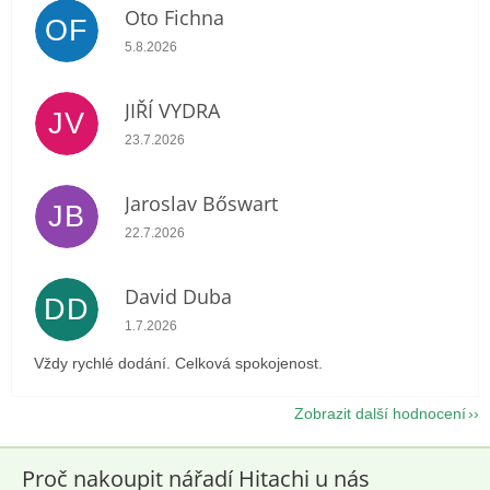
Oto Fichna
OF
Hodnocení obchodu je 5 z 5 hvězdiček.
5.8.2026
JIŘÍ VYDRA
JV
Hodnocení obchodu je 5 z 5 hvězdiček.
23.7.2026
Jaroslav Bőswart
JB
Hodnocení obchodu je 5 z 5 hvězdiček.
22.7.2026
David Duba
DD
Hodnocení obchodu je 5 z 5 hvězdiček.
1.7.2026
Vždy rychlé dodání. Celková spokojenost.
Zobrazit další hodnocení
Proč nakoupit nářadí Hitachi u nás