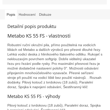
Popis
Hodnocení
Diskuze
Detailní popis produktu
Metabo KS 55 FS - vlastnosti
Robustní ruční okružní pila, přímo použitelná na vodicích
lištách od Metabo a dalších výrobců pro přesné dlouhé řezy.
Lehká vodicí deska z hliníkového tlakového odlitku. Rukojeť s
neklouzavým povrchem softgrip. Dobře viditelný ukazatel
řezu pro řezání podle rysky. Pro maximální přesnost řezu je
možné dodatečné nastavení polohy 0°. Možnosti odsávání
připojením mnohoúčelového vysavače. Přesné seřízení
stroje při použití na vodicí liště bez použití nástrojů. . Rozsah
dodávky. Pilový kotouč z tvrdokovu (18 zubů), Paralelní
doraz, Spojka k napojení odsávání, Šestihranný klíč
Metabo KS 55 FS - výhody
Pilový kotouč z tvrdokovu (18 zubů), Paralelní doraz, Spojka
k napojení odsávání, Šestihranný klíč.