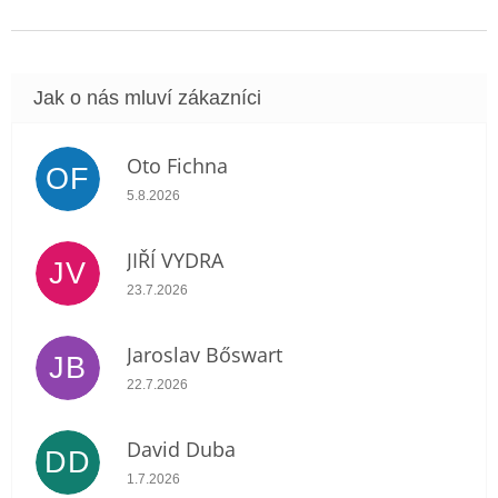
Oto Fichna
OF
Hodnocení obchodu je 5 z 5 hvězdiček.
5.8.2026
JIŘÍ VYDRA
JV
Hodnocení obchodu je 5 z 5 hvězdiček.
23.7.2026
Jaroslav Bőswart
JB
Hodnocení obchodu je 5 z 5 hvězdiček.
22.7.2026
David Duba
DD
Hodnocení obchodu je 5 z 5 hvězdiček.
1.7.2026