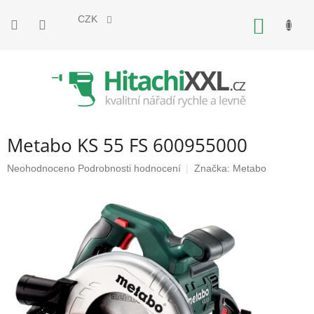
Přejít
na
CZK
NÁKUP
obsah
KOŠÍK
Metabo KS 55 FS 600955000
Průměrné
Neohodnoceno
Podrobnosti hodnocení
Značka:
Metabo
hodnocení
produktu
je
0,0
z
5
hvězdiček.