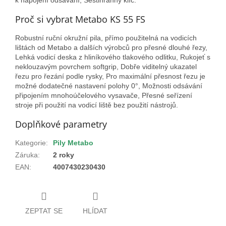
Proč si vybrat Metabo KS 55 FS
Robustní ruční okružní pila, přímo použitelná na vodicích
lištách od Metabo a dalších výrobců pro přesné dlouhé řezy,
Lehká vodicí deska z hliníkového tlakového odlitku, Rukojeť s
neklouzavým povrchem softgrip, Dobře viditelný ukazatel
řezu pro řezání podle rysky, Pro maximální přesnost řezu je
možné dodatečné nastavení polohy 0°, Možnosti odsávání
připojením mnohoúčelového vysavače, Přesné seřízení
stroje při použití na vodicí liště bez použití nástrojů.
Doplňkové parametry
Kategorie
:
Pily Metabo
Záruka
:
2 roky
EAN
:
4007430230430
ZEPTAT SE
HLÍDAT